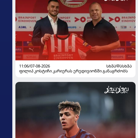
11:06/07-08-2026
ᲡᲮᲕᲐᲓᲐᲡᲮᲕᲐ
ფილიპ კოსტიჩი კარიერას ერედივიონში განაგრძობს