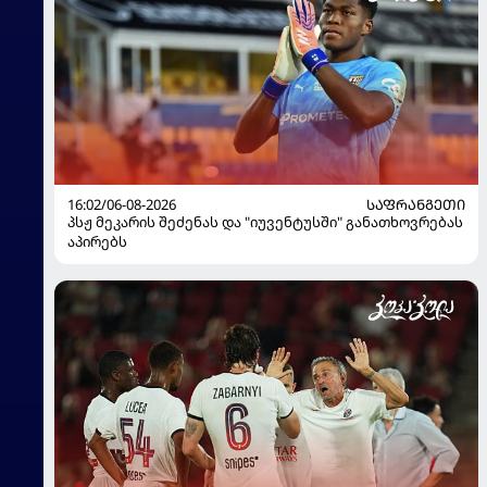
16:02/06-08-2026
ᲡᲐᲤᲠᲐᲜᲒᲔᲗᲘ
პსჟ მეკარის შეძენას და "იუვენტუსში" განათხოვრებას
აპირებს