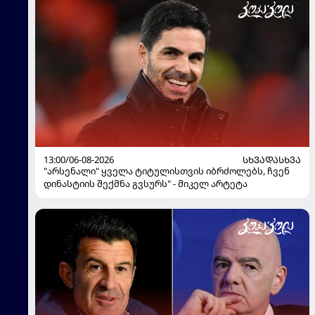
13:00/06-08-2026
ᲡᲮᲕᲐᲓᲐᲡᲮᲕᲐ
"არსენალი" ყველა ტიტულისთვის იბრძოლებს, ჩვენ
დინასტიის შექმნა გვსურს" - მიკელ არტეტა