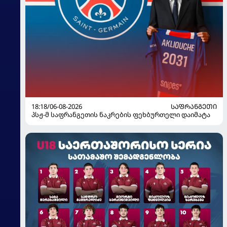
18:18/06-08-2026
ᲡᲐᲤᲠᲐᲜᲒᲔᲗᲘ
პსჟ-მ საფრანგეთის ნაკრების ფეხბურთელი დაიმატა