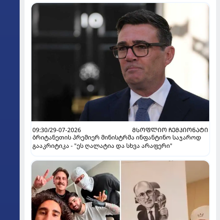
09:30/29-07-2026
ᲛᲡᲝᲤᲚᲘᲝ ᲩᲔᲛᲞᲘᲝᲜᲐᲢᲘ
ბრიტანეთის პრემიერ მინისტრმა ინფანტინო საჯაროდ
გააკრიტიკა - "ეს ღალატია და სხვა არაფერი"