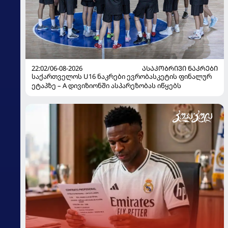
22:02/06-08-2026
ᲐᲡᲐᲙᲝᲑᲠᲘᲕᲘ ᲜᲐᲙᲠᲔᲑᲘ
საქართველოს U16 ნაკრები ევრობასკეტის ფინალურ
ეტაპზე – A დივიზიონში ასპარეზობას იწყებს