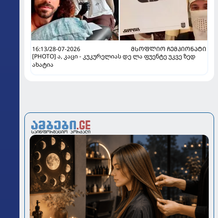
16:13/28-07-2026
ᲛᲡᲝᲤᲚᲘᲝ ᲩᲔᲛᲞᲘᲝᲜᲐᲢᲘ
[PHOTO] ა, კაცი - კუკურელიას დე ლა ფუენტე უკვე ზედ
ახატია