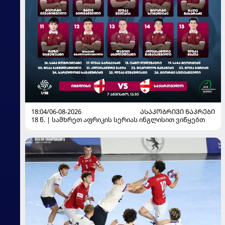
18:04/06-08-2026
ᲐᲡᲐᲙᲝᲑᲠᲘᲕᲘ ᲜᲐᲙᲠᲔᲑᲘ
18 წ. | სამხრეთ აფრიკის სერიას ინგლისით ვიწყებთ