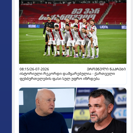
08:15/26-07-2026
ᲔᲠᲝᲕᲜᲣᲚᲘ ᲜᲐᲙᲠᲔᲑᲘ
ისტორიული რეკორდი დამყარებულია - ქართველი
ფეხბურთელების ფასი სულ უფრო იზრდება