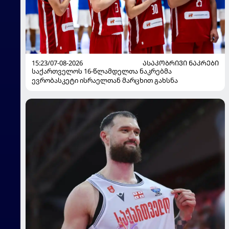
15:23/07-08-2026
ᲐᲡᲐᲙᲝᲑᲠᲘᲕᲘ ᲜᲐᲙᲠᲔᲑᲘ
საქართველოს 16-წლამდელთა ნაკრებმა
ევრობასკეტი ისრაელთან მარცხით გახსნა