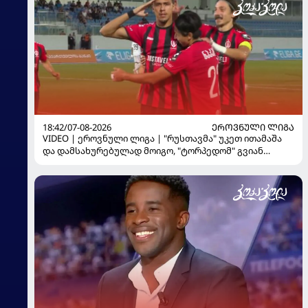
18:42/07-08-2026
ᲔᲠᲝᲕᲜᲣᲚᲘ ᲚᲘᲒᲐ
VIDEO | ეროვნული ლიგა | "რუსთავმა" უკეთ ითამაშა
და დამსახურებულად მოიგო, "ტორპედომ" გვიან
გაიღვიძა...