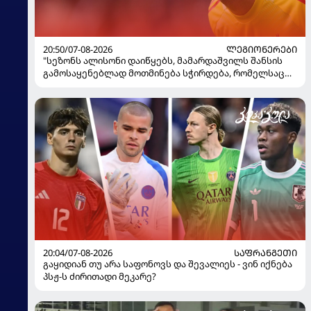
20:50/07-08-2026
ᲚᲔᲒᲘᲝᲜᲔᲠᲔᲑᲘ
"სეზონს ალისონი დაიწყებს, მამარდაშვილს შანსის
გამოსაყენებლად მოთმინება სჭირდება, რომელსაც
100%-ით მიიღებს" - განაცხადა "ლივერპულის"
ყოფილმა მეკარემ
20:04/07-08-2026
ᲡᲐᲤᲠᲐᲜᲒᲔᲗᲘ
გაყიდიან თუ არა საფონოვს და შევალიეს - ვინ იქნება
პსჟ-ს ძირითადი მეკარე?