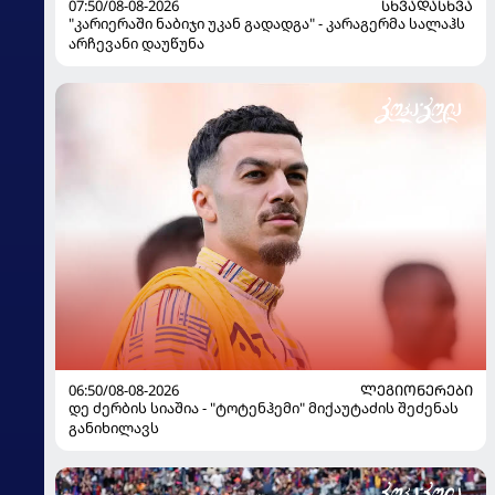
07:50/08-08-2026
ᲡᲮᲕᲐᲓᲐᲡᲮᲕᲐ
"კარიერაში ნაბიჯი უკან გადადგა" - კარაგერმა სალაჰს
არჩევანი დაუწუნა
06:50/08-08-2026
ᲚᲔᲒᲘᲝᲜᲔᲠᲔᲑᲘ
დე ძერბის სიაშია - "ტოტენჰემი" მიქაუტაძის შეძენას
განიხილავს