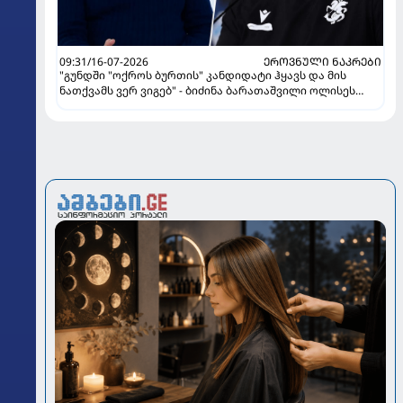
09:31/16-07-2026
ᲔᲠᲝᲕᲜᲣᲚᲘ ᲜᲐᲙᲠᲔᲑᲘ
"გუნდში "ოქროს ბურთის" კანდიდატი ჰყავს და მის
ნათქვამს ვერ ვიგებ" - ბიძინა ბარათაშვილი ოლისეს
შესახებ სანიოლის განცხადებაზე