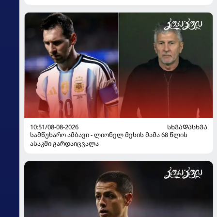
10:51/08-08-2026
ᲡᲮᲕᲐᲓᲐᲡᲮᲕᲐ
სამწუხარო ამბავი - ლიონელ მესის მამა 68 წლის
ასაკში გარდაიცვალა