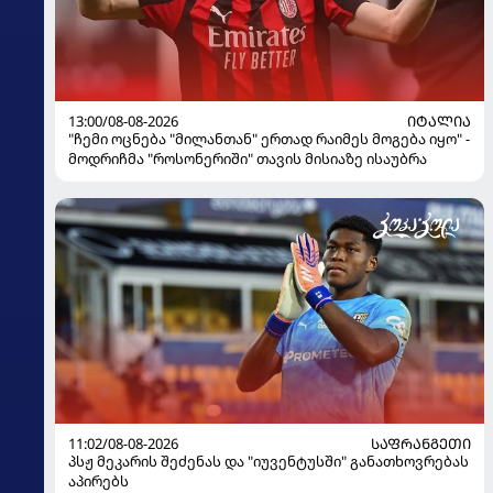
13:00/08-08-2026
ᲘᲢᲐᲚᲘᲐ
"ჩემი ოცნება "მილანთან" ერთად რაიმეს მოგება იყო" -
მოდრიჩმა "როსონერიში" თავის მისიაზე ისაუბრა
11:02/08-08-2026
ᲡᲐᲤᲠᲐᲜᲒᲔᲗᲘ
პსჟ მეკარის შეძენას და "იუვენტუსში" განათხოვრებას
აპირებს