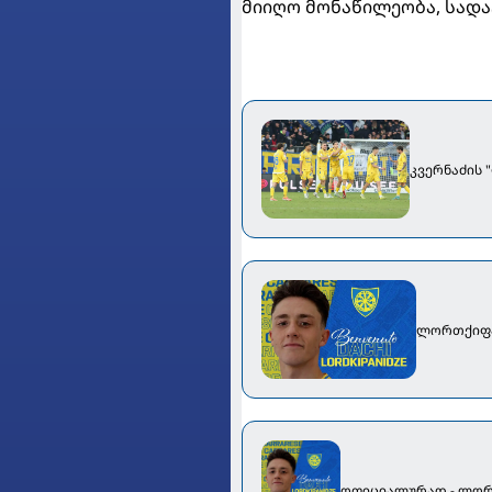
მიიღო მონაწილეობა, სადაც
კვერნაძის 
ლორთქიფან
ოფიციალურად - ლორთ