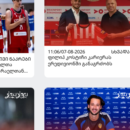
11:06/07-08-2026
ᲡᲮᲕᲐᲓᲐ
ფილიპ კოსტიჩი კარიერას
ᲘᲕᲘ ᲜᲐᲙᲠᲔᲑᲘ
ერედივიონში განაგრძობს
ელთა
ისრაელთან