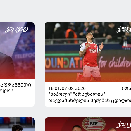
ᲡᲐᲤᲠᲐᲜᲒᲔᲗᲘ
16:01/07-08-2026
ᲘᲢ
ორდოს"
"ნაპოლი" "არსენალის"
თავდამსხმელის შეძენას ცდილო