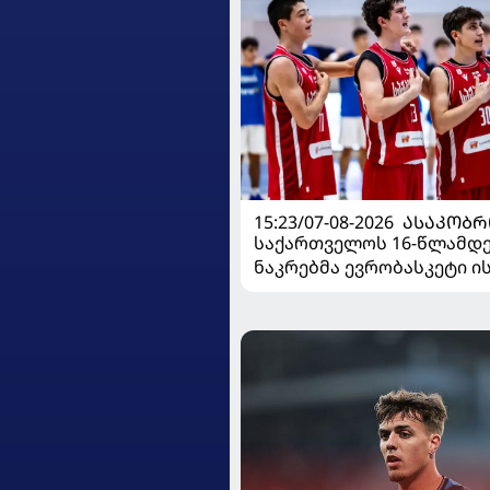
15:23/07-08-2026
ᲐᲡᲐᲙᲝᲑᲠ
საქართველოს 16-წლამდ
ნაკრებმა ევრობასკეტი 
მარცხით გახსნა