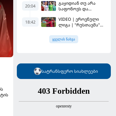
გაყიდიან თუ არა
შანსის
20:04
საფონოვს და
გამოსაყენებლად
შევალიეს - ვინ
მოთმინება
VIDEO | ეროვნული
იქნება პსჟ-ს
სჭირდება,
18:42
ლიგა | "რუსთავმა"
ძირითადი მეკარე?
რომელსაც 100%-ით
უკეთ ითამაშა და
მიიღებს" - განაცხადა
დამსახურებულად
"ლივერპულის"
ყველას ნახვა
მოიგო, "ტორპედომ"
ყოფილმა მეკარემ
გვიან გაიღვიძა...
სატრანსფერო სიახლეები
ის
ნტის