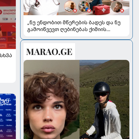
„ნუ ენდობით მწერების ბადეს და ნუ
გამოიწვევთ ღებინებას ქიმიის
გადაყლაპვისას“ - როგორ ვიხსნათ
ბავშვი კრიტიკულ სიტუაციაში,
პედიატრ სალომე ახვლედიანის
ᲡᲮᲕᲐ
რჩევები