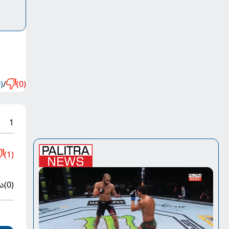
)
/
(0)
1
(1)
ა
(0)