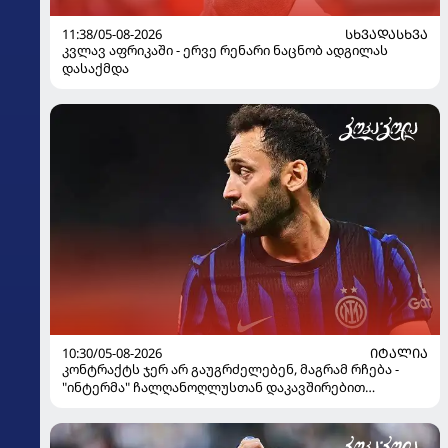
11:38/05-08-2026
ᲡᲮᲕᲐᲓᲐᲡᲮᲕᲐ
კვლავ აფრიკაში - ერვე რენარი ნაცნობ ადგილას
დასაქმდა
10:30/05-08-2026
ᲘᲢᲐᲚᲘᲐ
კონტრაქტს ჯერ არ გაუგრძელებენ, მაგრამ რჩება -
"ინტერმა" ჩალღანოღლუსთან დაკავშირებით
გადაწყვეტილება მიიღო