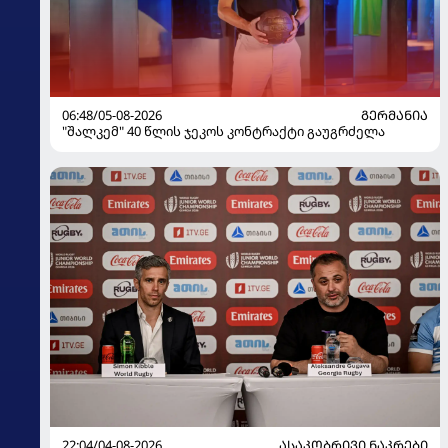
06:48/05-08-2026
ᲒᲔᲠᲛᲐᲜᲘᲐ
"შალკემ" 40 წლის ჯეკოს კონტრაქტი გაუგრძელა
22:04/04-08-2026
ᲐᲡᲐᲙᲝᲑᲠᲘᲕᲘ ᲜᲐᲙᲠᲔᲑᲘ