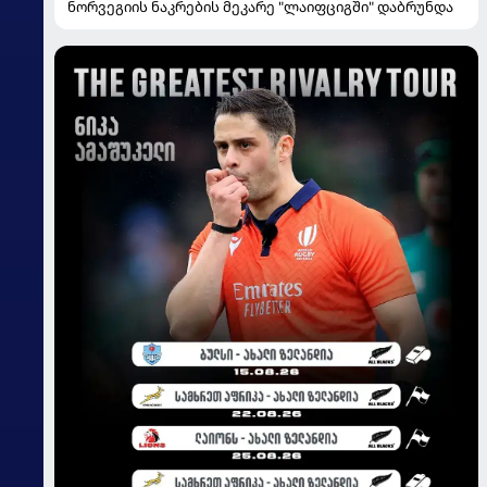
ნორვეგიის ნაკრების მეკარე "ლაიფციგში" დაბრუნდა