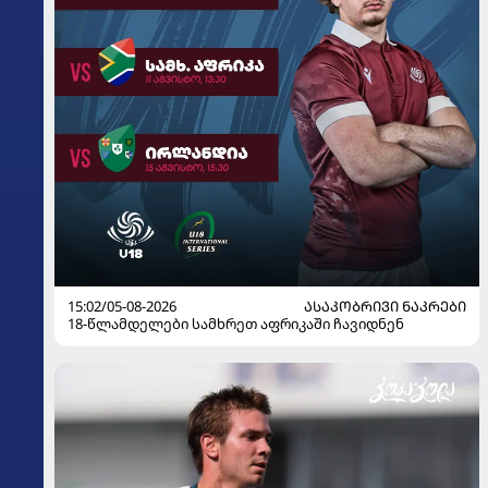
15:02/05-08-2026
ᲐᲡᲐᲙᲝᲑᲠᲘᲕᲘ ᲜᲐᲙᲠᲔᲑᲘ
18-წლამდელები სამხრეთ აფრიკაში ჩავიდნენ