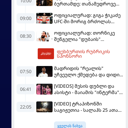
10:00
ბურთამდე: თანამედროვე
ქართული ზღაპარი
ოფიციალურად: გიგა ჭიკაძე
09:00
UFC-ში მორიგ ბრძოლას
სექტემბერში გამართავს
ოფიციალურად: თორნიკე
08:30
შენგელია "დუბაის"
კალათბურთელია
ფეხბურთის რუბრიკის
10:23
სპონსორი
მადრიდის "რეალის"
07:50
უჩვეულო ქმედება და დიდი
კომპრომისი - ვინისიუსის
[VIDEOS] მესის დუბლი და
მომავალი გადაწყდა
06:41
ასისტი - მაიამის "ინტერმა"
"სან ლუისს" მოუგო
[VIDEO] ტრაპიზონში
22:05
საგიჟეთია - სალაჰს 25 ათასი
ფანი დახვდა
ყველას ნახვა