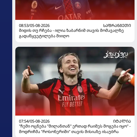
08:53/05-08-2026
ᲡᲐᲤᲠᲐᲜᲒᲔᲗᲘ
მიდის თუ რჩება - ილია ზაბარნიმ თავის მომავალზე
გადაწყვეტილება მიიღო
07:54/05-08-2026
ᲘᲢᲐᲚᲘᲐ
"ჩემი ოცნება "მილანთან" ერთად რაიმეს მოგება იყო" -
მოდრიჩმა "როსონერიში" თავის მისიაზე ისაუბრა