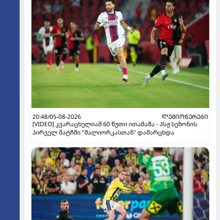
20:48/05-08-2026
ᲚᲔᲒᲘᲝᲜᲔᲠᲔᲑᲘ
[VIDEO] კვარაცხელიამ 60 წუთი ითამაშა - პსჟ სეზონის
პირველ მატჩში "მალიორკასთან" დამარცხდა