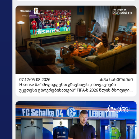
07:12/05-08-2026
ᲡᲮᲕᲐ ᲡᲐᲮᲔᲝᲑᲔᲑᲘ
Hisense წარმოგიდგენთ გზავნილს „ინოვაციები
უკეთესი ცხოვრებისათვის“ FIFA-ს 2026 წლის მსოფლიო
ჩემპიონატზე