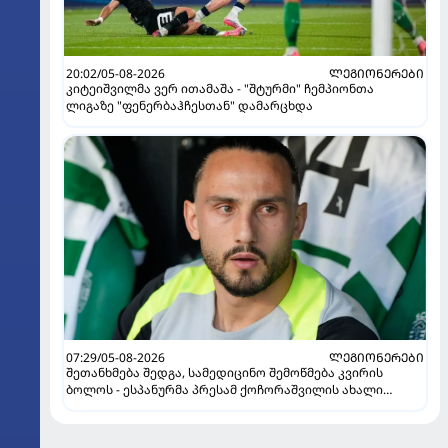
20:02/05-08-2026
ᲚᲔᲒᲘᲝᲜᲔᲠᲔᲑᲘ
კიტეიშვილმა ვერ ითამაშა - "შტურმი" ჩემპიონთა
ლიგაზე "ფენერბაჰჩესთან" დამარცხდა
07:29/05-08-2026
ᲚᲔᲒᲘᲝᲜᲔᲠᲔᲑᲘ
შეთანხმება შედგა, სამედიცინო შემოწმება კვირის
ბოლოს - ესპანურმა პრესამ ქოჩორაშვილის ახალი
გუნდი დაასახელა