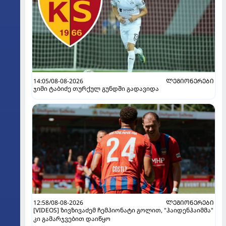
14:05/08-08-2026
ᲚᲔᲒᲘᲝᲜᲔᲠᲔᲑᲘ
ჯიმი ტაბიძე თურქულ გუნდში გადავიდა
12:58/08-08-2026
ᲚᲔᲒᲘᲝᲜᲔᲠᲔᲑᲘ
[VIDEOS] ზივზივაძემ ჩემპიონატი გოლით, "ჰაიდენჰაიმმა"
კი გამარჯვებით დაიწყო