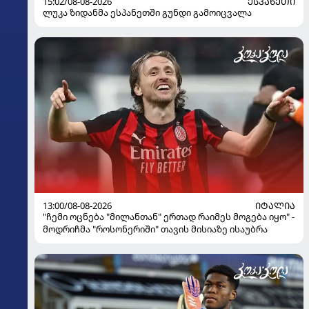
15:02/08-08-2026
ᲔᲡᲞᲐᲜᲔᲗᲘ
ლუკა ზიდანმა ესპანეთში გუნდი გამოიცვალა
13:00/08-08-2026
ᲘᲢᲐᲚᲘᲐ
"ჩემი ოცნება "მილანთან" ერთად რაიმეს მოგება იყო" -
მოდრიჩმა "როსონერიში" თავის მისიაზე ისაუბრა