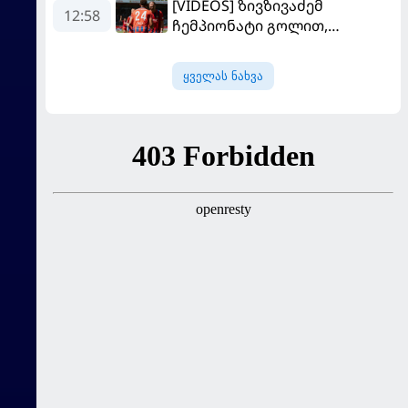
[VIDEOS] ზივზივაძემ
თავის მისიაზე ისაუბრა
12:58
ჩემპიონატი გოლით,
"ჰაიდენჰაიმმა" კი
გამარჯვებით დაიწყო
ყველას ნახვა