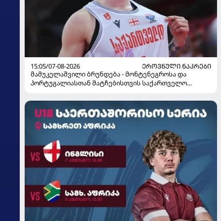
15:05/07-08-2026
ᲔᲠᲝᲕᲜᲣᲚᲘ ᲜᲐᲙᲠᲔᲑᲘ
მამუკელაშვილი ბრუნდება - მონტენეგროსა და
პორტუგალიასთან მატჩებისთვის საქართველო
მზადებას 15 კალათბურთელით იწყებს