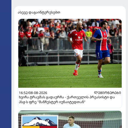
ასევე დაგაინტერესებთ
16:52/08-08-2026
ᲚᲔᲒᲘᲝᲜᲔᲠᲔᲑᲘ
ხვიჩა ტრავმას გადაურჩა - ქართველის პრეასისტი და
პსჟ-ს ფრე "მანჩესტერ იუნაიტედთან"