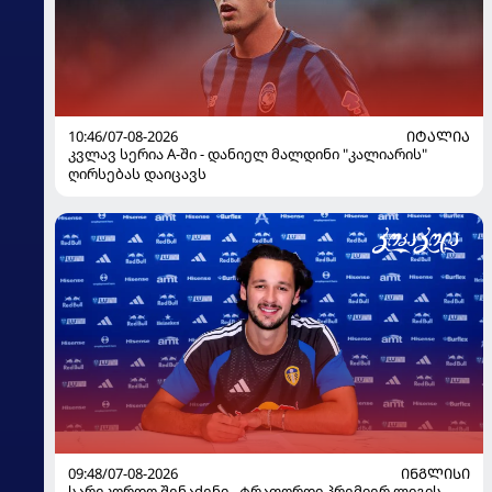
10:46/07-08-2026
ᲘᲢᲐᲚᲘᲐ
კვლავ სერია A-ში - დანიელ მალდინი "კალიარის"
ღირსებას დაიცავს
09:48/07-08-2026
ᲘᲜᲒᲚᲘᲡᲘ
სარეკორდო შენაძენი - ტრაფორდი პრემიერ ლიგის