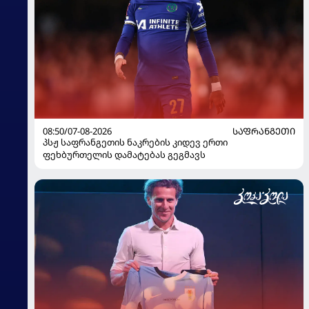
08:50/07-08-2026
ᲡᲐᲤᲠᲐᲜᲒᲔᲗᲘ
პსჟ საფრანგეთის ნაკრების კიდევ ერთი
ფეხბურთელის დამატებას გეგმავს