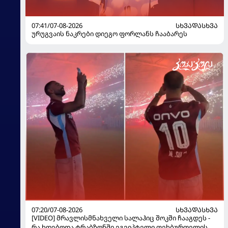
07:41/07-08-2026
ᲡᲮᲕᲐᲓᲐᲡᲮᲕᲐ
ურუგვაის ნაკრები დიეგო ფორლანს ჩააბარეს
07:20/07-08-2026
ᲡᲮᲕᲐᲓᲐᲡᲮᲕᲐ
[VIDEO] მრავლისმნახველი სალაჰიც შოკში ჩააგდეს -
რა ხდებოდა ტრაბზონში ეგვიპტელი ფეხბურთელის