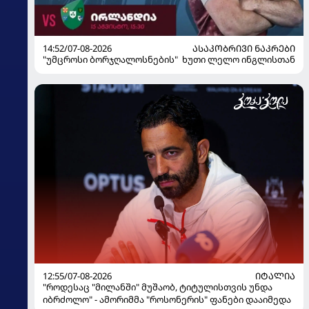
14:52/07-08-2026
ᲐᲡᲐᲙᲝᲑᲠᲘᲕᲘ ᲜᲐᲙᲠᲔᲑᲘ
"უმცროსი ბორჯღალოსნების" ხუთი ლელო ინგლისთან
12:55/07-08-2026
ᲘᲢᲐᲚᲘᲐ
"როდესაც "მილანში" მუშაობ, ტიტულისთვის უნდა
იბრძოლო" - ამორიმმა "როსონერის" ფანები დააიმედა