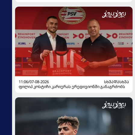
11:06/07-08-2026
ᲡᲮᲕᲐᲓᲐᲡᲮᲕᲐ
ფილიპ კოსტიჩი კარიერას ერედივიონში განაგრძობს