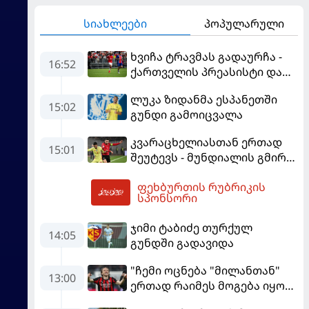
სიახლეები
პოპულარული
ხვიჩა ტრავმას გადაურჩა -
16:52
ქართველის პრეასისტი და
პსჟ-ს ფრე "მანჩესტერ
ლუკა ზიდანმა ესპანეთში
იუნაიტედთან"
15:02
გუნდი გამოიცვალა
კვარაცხელიასთან ერთად
15:01
შეუტევს - მუნდიალის გმირი
მალე პსჟ-ს ფეხბურთელი
ფეხბურთის რუბრიკის
გახდება
19:18
სპონსორი
ჯიმი ტაბიძე თურქულ
14:05
გუნდში გადავიდა
"ჩემი ოცნება "მილანთან"
13:00
ერთად რაიმეს მოგება იყო" -
მოდრიჩმა "როსონერიში"