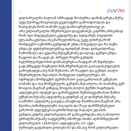
.
(2)
/
(0)
ვილიარეალმა ძალიან სწრაფად მოახერხა დაწინაურება,მერე
იქვე მეორეც მიაყოლეს,ყველაფერი გამოსდიოდათ და
ჩათვალეს,რომ თამაში უკვე დამთავრებულია!ეგ კი
არა,ვილიარეალის მწვრთნელი დაგვანახეს კადრში,არხეინად
რომ იყო მიყუდებული,კედელზე და სტიუარტს სიცილით
ელაპარაკებოდა.ისე,მარსელინოსაც უკვე უთხრეს,რომ
მომდევნო სეზონში გუნდიდან უნდა წახვიდეო და რა თქმა
უნდა,ეს ფეხბურთელებმაც იცოდნენ.ჰოდა დისციპლინაც
ჩამოიშალა და ვეღარც შესვენებაზე დაალაგა გუნდი.უნდა
წაეგოთ და წააგეს.ეს პირველ რიგში,გუნდის
ხელმძღვანელობის დამსახურებაა,რადგან არ შეიძლება
გადამწყვეტი მატჩების წინ,მწვრთნელის გათავაისუფლების
გამოცხადება,თუ მან მუშაობა არ ჩააგდო და გუნდს ახალი
მწვრთნელის შესაძლო მოზვლით სტიმულირება არ
სჭირდება.მომდევნო ტურში,რაიო ვალეკანსოთან ექნებათ
თამაში და ასე მოშვებულმა გუნდმა,შესაძლოა ის თამაშიც ვერ
მოიგოს,მაგრამ გინდაც მოიგოს,ბოლო ტურში მადრიდის
ატლეტიკოს იღებენ და გამარჯვების შემთხვევაში,მათ შანსი
ექნებათ,მესამე ადგილზე გავიდნენ.აქ კი დაწერეს,მესამე
საპრიზო ადგილზე გასვლა,არაფრად მიაჩნიათო,მაგრამ არა
მგონია,სინამდვილეში ასე იყოს და რაკი დარწმუნებული
ვარ,რომ ატლეტიკო,საგრძნობლად მაღალი კლასის
გუნდია,ვიდრე ვილიარეალი,არ გამიკვირდება,თუ საბოლოო
ცხრილში,მესამე საფეხურზე სწორედ ისინი აღმოჩნდებიან!
ვილიარეალს +24,ხოლო ატლეტიკოს,+21 აქვს
ბურთები.გატანილი გოლები 67 და 60.ასე რომ ვილიარეალი