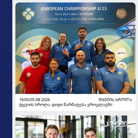
18:05/05-08-2026
ᲢᲧᲕᲘᲘᲡ ᲡᲠᲝᲚᲐ
ტყვიის სროლა. დიდი წარმატება ვროცლავში