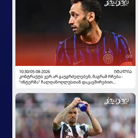
10:30/05-08-2026
ᲘᲢᲐᲚᲘᲐ
კონტრაქტს ჯერ არ გაუგრძელებენ, მაგრამ რჩება -
"ინტერმა" ჩალღანოღლუსთან დაკავშირებით
გადაწყვეტილება მიიღო