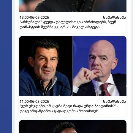
13:00/06-08-2026
ᲡᲮᲕᲐᲓᲐᲡᲮᲕᲐ
"არსენალი" ყველა ტიტულისთვის იბრძოლებს, ჩვენ
დინასტიის შექმნა გვსურს" - მიკელ არტეტა
11:00/06-08-2026
ᲡᲮᲕᲐᲓᲐᲡᲮᲕᲐ
"ვერ ვხვდები, ამ კაცმა მეტი რაღა უნდა ჩაიდინოს?" -
ფიგუ ინფანტინოს გადადგომას მოითხოვს