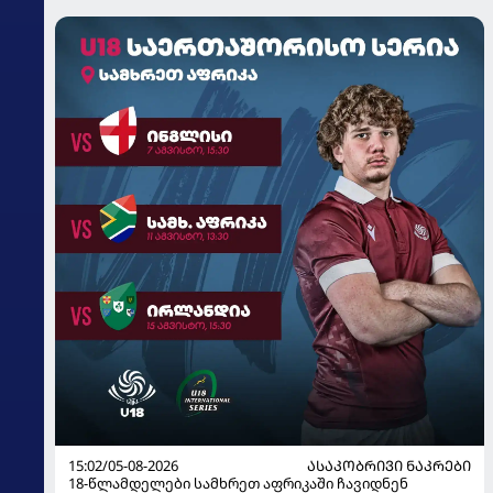
15:02/05-08-2026
ᲐᲡᲐᲙᲝᲑᲠᲘᲕᲘ ᲜᲐᲙᲠᲔᲑᲘ
18-წლამდელები სამხრეთ აფრიკაში ჩავიდნენ