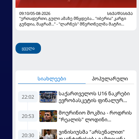
09:10/05-08-2026
ᲡᲮᲕᲐᲓᲐᲡᲮᲕᲐ
"ერთადერთი, გული ამაზე მწყდება... "იბერია" კარგი
გუნდია, მაგრამ..." - "ლარნეს" მწვრთნელმა მატჩი
შეაფასა და თბილისში თავდაჯერებული გუნდი
მოჰყავს
ყველა
სიახლეები
პოპულარული
საქართველოს U16 ნაკრები
22:02
ევრობასკეტის ფინალურ
ეტაპზე – A დივიზიონში
მოურინიო შოკშია - როდრის
ასპარეზობას იწყებს
20:53
"რეალის" ლოდინი
მობეზრდა და
ვინისიუსმა "არსენალით"
"ბარსელონაში" გადადის
20:30
დაინტერესება გამოიყენა და