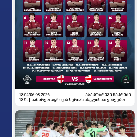
18:04/06-08-2026
ᲐᲡᲐᲙᲝᲑᲠᲘᲕᲘ ᲜᲐᲙᲠᲔᲑᲘ
18 წ. | სამხრეთ აფრიკის სერიას ინგლისით ვიწყებთ