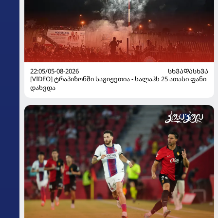
22:05/05-08-2026
ᲡᲮᲕᲐᲓᲐᲡᲮᲕᲐ
[VIDEO] ტრაპიზონში საგიჟეთია - სალაჰს 25 ათასი ფანი
დახვდა