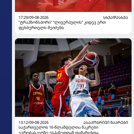
17:29/09-08-2026
ᲡᲮᲕᲐᲓᲐᲡᲮᲕᲐ
"ტრაპზონსპორი" "ლივერპულის" კიდევ ერთ
ფეხბურთელს შეიძენს
13:12/09-08-2026
ᲐᲡᲐᲙᲝᲑᲠᲘᲕᲘ ᲜᲐᲙᲠᲔᲑᲘ
საქართველოს 16-წლამდელთა ნაკრები
ევრობასკეტზე ესპანეთთან დამარცხდა