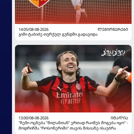
14:05/08-08-2026
ᲚᲔᲒᲘᲝᲜᲔᲠᲔᲑᲘ
ჯიმი ტაბიძე თურქულ გუნდში გადავიდა
13:00/08-08-2026
ᲘᲢᲐᲚᲘᲐ
"ჩემი ოცნება "მილანთან" ერთად რაიმეს მოგება იყო" -
მოდრიჩმა "როსონერიში" თავის მისიაზე ისაუბრა