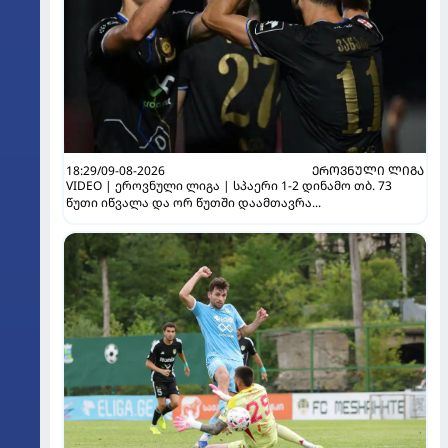
18:29/09-08-2026
ᲔᲠᲝᲕᲜᲣᲚᲘ ᲚᲘᲒᲐ
VIDEO | ეროვნული ლიგა | სპაერი 1-2 დინამო თბ. 73
წუთი იწვალა და ორ წუთში დაამთავრა...