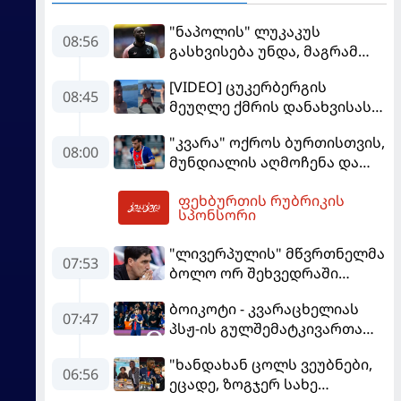
"ნაპოლის" ლუკაკუს
08:56
გასხვისება უნდა, მაგრამ
თურქებს თანხაზე ვერ
[VIDEO] ცუკერბერგის
უთანხმდება
08:45
მეუღლე ქმრის დანახვისას
გაოცებული დარჩა - მერაბ
"კვარა" ოქროს ბურთისთვის,
დვალიშვილი Facebook-ის
08:00
მუნდიალის აღმოჩენა და
დამფუძნებელს
სკანდალში მოხვედრილი
დაუპირისპირდა
ფეხბურთის რუბრიკის
მსაჯი - ევროპის სუპერთასის
09:03
სპონსორი
PREVIEW
"ლივერპულის" მწვრთნელმა
07:53
ბოლო ორ შეხვედრაში
მარცხის მიზეზი დაასახელა
ბოიკოტი - კვარაცხელიას
07:47
პსჟ-ის გულშემატკივართა
ჯგუფმა განცხადება
"ხანდახან ცოლს ვეუბნები,
გაავრცელა
06:56
ეცადე, ზოგჯერ სახე