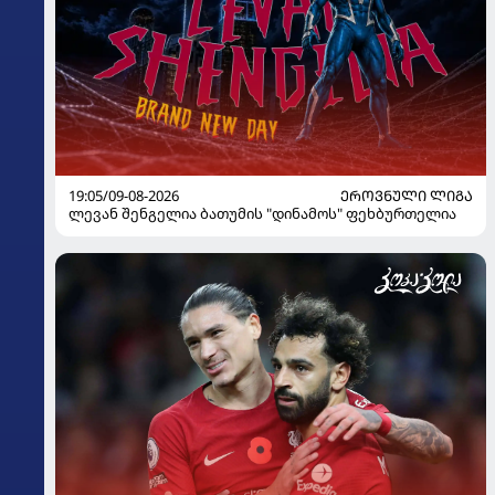
19:05/09-08-2026
ᲔᲠᲝᲕᲜᲣᲚᲘ ᲚᲘᲒᲐ
ლევან შენგელია ბათუმის "დინამოს" ფეხბურთელია