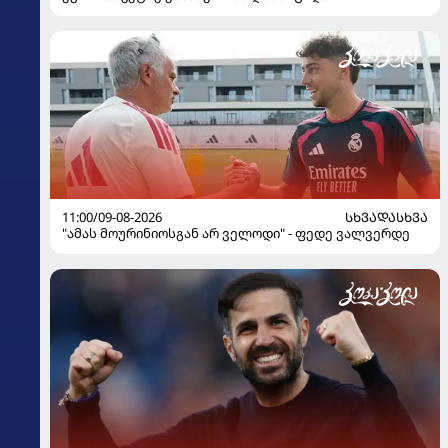
11:00/09-08-2026
ᲡᲮᲕᲐᲓᲐᲡᲮᲕᲐ
"ამას მოურინიოსგან არ ველოდი" - ფედე ვალვერდე