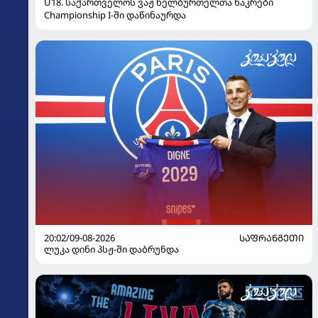
U18. საქართველოს ვაჟ ხელბურთელთა ნაკრები
Championship I-ში დაწინაურდა
20:02/09-08-2026
ᲡᲐᲤᲠᲐᲜᲒᲔᲗᲘ
ლუკა დინი პსჟ-ში დაბრუნდა