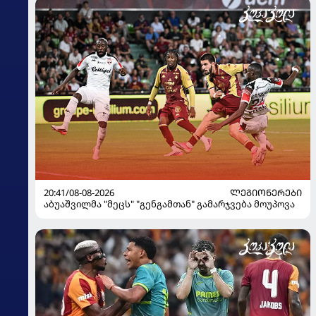
20:41/08-08-2026
ᲚᲔᲒᲘᲝᲜᲔᲠᲔᲑᲘ
აბუაშვილმა "მეცს" "გენგამთან" გამარჯვება მოუპოვა