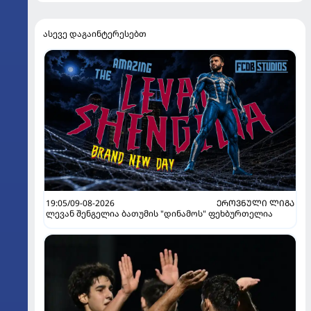
ასევე დაგაინტერესებთ
19:05/09-08-2026
ᲔᲠᲝᲕᲜᲣᲚᲘ ᲚᲘᲒᲐ
ლევან შენგელია ბათუმის "დინამოს" ფეხბურთელია