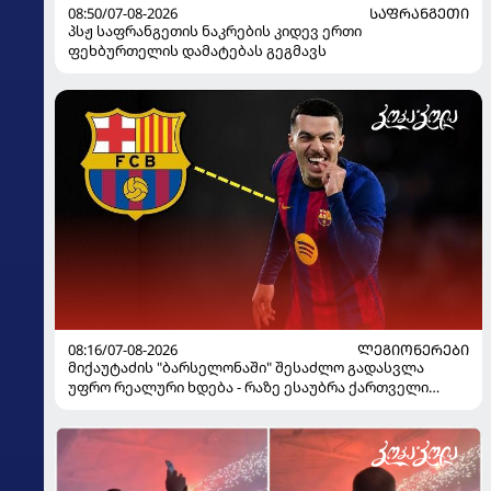
08:50/07-08-2026
ᲡᲐᲤᲠᲐᲜᲒᲔᲗᲘ
პსჟ საფრანგეთის ნაკრების კიდევ ერთი
ფეხბურთელის დამატებას გეგმავს
08:16/07-08-2026
ᲚᲔᲒᲘᲝᲜᲔᲠᲔᲑᲘ
მიქაუტაძის "ბარსელონაში" შესაძლო გადასვლა
უფრო რეალური ხდება - რაზე ესაუბრა ქართველი
კატალონიელთა მთავარ მწვრთნელს