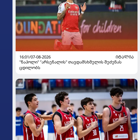
16:01/07-08-2026
ᲘᲢᲐᲚᲘᲐ
"ნაპოლი" "არსენალის" თავდამსხმელის შეძენას
ცდილობს