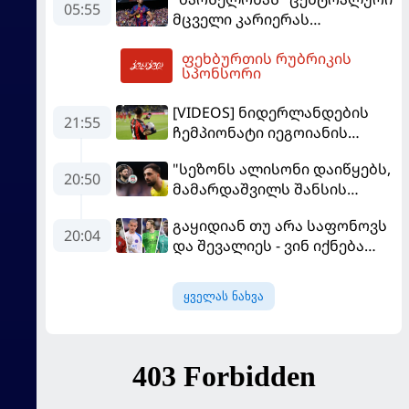
05:55
მცველი კარიერას
"ლივერპულში"
ფეხბურთის რუბრიკის
გააგრძელებს
07:59
სპონსორი
[VIDEOS] ნიდერლანდების
21:55
ჩემპიონატი იეგოიანის
გოლით გაიხსნა - ის მატჩის
"სეზონს ალისონი დაიწყებს,
MVP გახდა
20:50
მამარდაშვილს შანსის
გამოსაყენებლად
გაყიდიან თუ არა საფონოვს
მოთმინება სჭირდება,
20:04
და შევალიეს - ვინ იქნება
რომელსაც 100%-ით
პსჟ-ს ძირითადი მეკარე?
მიიღებს" - განაცხადა
"ლივერპულის" ყოფილმა
ყველას ნახვა
მეკარემ