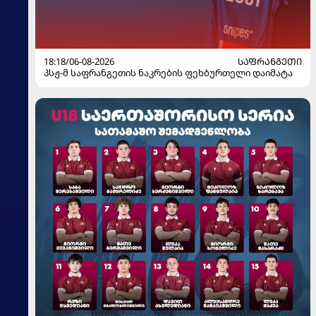
18:18/06-08-2026
ᲡᲐᲤᲠᲐᲜᲒᲔᲗᲘ
პსჟ-მ საფრანგეთის ნაკრების ფეხბურთელი დაიმატა