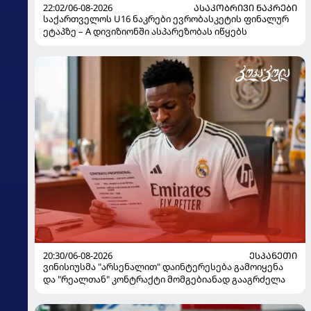
22:02/06-08-2026
ᲐᲡᲐᲙᲝᲑᲠᲘᲕᲘ ᲜᲐᲙᲠᲔᲑᲘ
საქართველოს U16 ნაკრები ევრობასკეტის ფინალურ
ეტაპზე – A დივიზიონში ასპარეზობას იწყებს
20:30/06-08-2026
ᲔᲡᲞᲐᲜᲔᲗᲘ
ვინისიუსმა "არსენალით" დაინტერესება გამოიყენა
და "რეალთან" კონტრაქტი მომგებიანად გააგრძელა