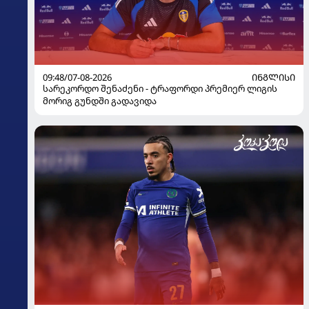
09:48/07-08-2026
ᲘᲜᲒᲚᲘᲡᲘ
სარეკორდო შენაძენი - ტრაფორდი პრემიერ ლიგის
მორიგ გუნდში გადავიდა