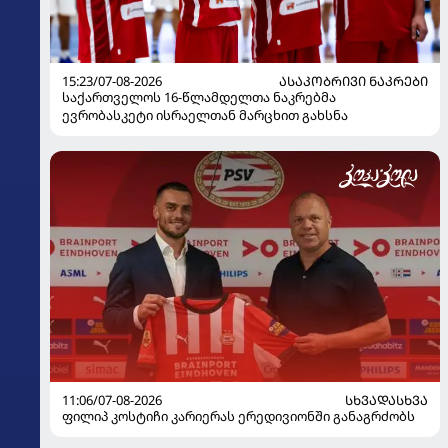
15:23/07-08-2026
ᲐᲡᲐᲙᲝᲑᲠᲘᲕᲘ ᲜᲐᲙᲠᲔᲑᲘ
საქართველოს 16-წლამდელთა ნაკრებმა
ევრობასკეტი ისრაელთან მარცხით გახსნა
11:06/07-08-2026
ᲡᲮᲕᲐᲓᲐᲡᲮᲕᲐ
ფილიპ კოსტიჩი კარიერას ერედივიონში განაგრძობს