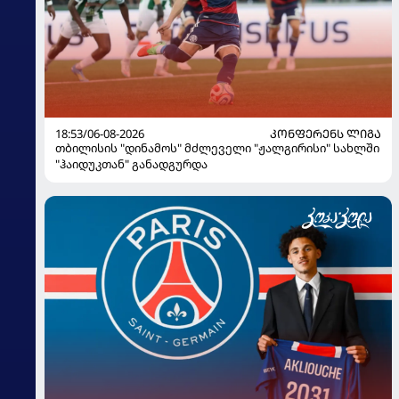
18:53/06-08-2026
ᲙᲝᲜᲤᲔᲠᲔᲜᲡ ᲚᲘᲒᲐ
თბილისის "დინამოს" მძლეველი "ჟალგირისი" სახლში
"ჰაიდუკთან" განადგურდა