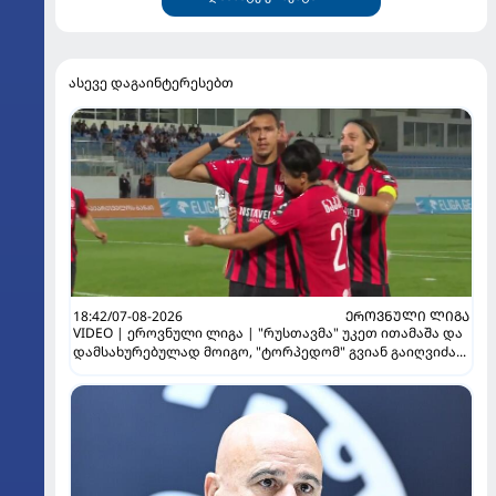
ასევე დაგაინტერესებთ
18:42/07-08-2026
ᲔᲠᲝᲕᲜᲣᲚᲘ ᲚᲘᲒᲐ
VIDEO | ეროვნული ლიგა | "რუსთავმა" უკეთ ითამაშა და
დამსახურებულად მოიგო, "ტორპედომ" გვიან გაიღვიძა...