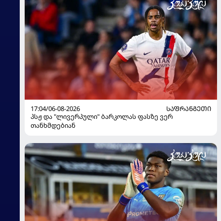
17:04/06-08-2026
ᲡᲐᲤᲠᲐᲜᲒᲔᲗᲘ
პსჟ და "ლივერპული" ბარკოლას ფასზე ვერ
თანხმდებიან