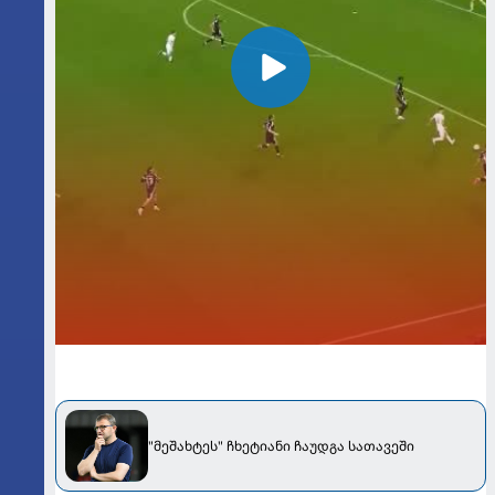
"მეშახტეს" ჩხეტიანი ჩაუდგა სათავეში