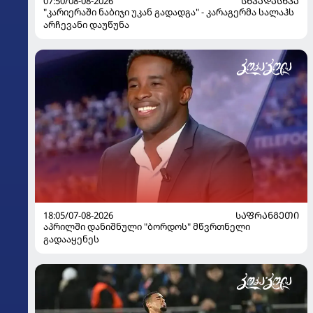
07:50/08-08-2026
ᲡᲮᲕᲐᲓᲐᲡᲮᲕᲐ
"კარიერაში ნაბიჯი უკან გადადგა" - კარაგერმა სალაჰს
არჩევანი დაუწუნა
18:05/07-08-2026
ᲡᲐᲤᲠᲐᲜᲒᲔᲗᲘ
აპრილში დანიშნული "ბორდოს" მწვრთნელი
გადააყენეს