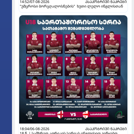
14:52/07-08-2026
ᲐᲡᲐᲙᲝᲑᲠᲘᲕᲘ ᲜᲐᲙᲠᲔᲑᲘ
"უმცროსი ბორჯღალოსნების" ხუთი ლელო ინგლისთან
18:04/06-08-2026
ᲐᲡᲐᲙᲝᲑᲠᲘᲕᲘ ᲜᲐᲙᲠᲔᲑᲘ
18 წ. | სამხრეთ აფრიკის სერიას ინგლისით ვიწყებთ