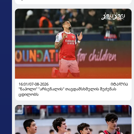
16:01/07-08-2026
ᲘᲢᲐᲚᲘᲐ
"ნაპოლი" "არსენალის" თავდამსხმელის შეძენას
ცდილობს