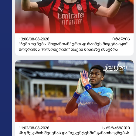
13:00/08-08-2026
ᲘᲢᲐᲚᲘᲐ
"ჩემი ოცნება "მილანთან" ერთად რაიმეს მოგება იყო" -
მოდრიჩმა "როსონერიში" თავის მისიაზე ისაუბრა
11:02/08-08-2026
ᲡᲐᲤᲠᲐᲜᲒᲔᲗᲘ
პსჟ მეკარის შეძენას და "იუვენტუსში" განათხოვრებას