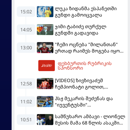
ლუკა ზიდანმა ესპანეთში
15:02
გუნდი გამოიცვალა
ჯიმი ტაბიძე თურქულ
14:05
გუნდში გადავიდა
"ჩემი ოცნება "მილანთან"
13:00
ერთად რაიმეს მოგება იყო" -
მოდრიჩმა "როსონერიში"
ფეხბურთის რუბრიკის
თავის მისიაზე ისაუბრა
13:15
სპონსორი
[VIDEOS] ზივზივაძემ
12:58
ჩემპიონატი გოლით,
"ჰაიდენჰაიმმა" კი
პსჟ მეკარის შეძენას და
გამარჯვებით დაიწყო
11:02
"იუვენტუსში"
განათხოვრებას აპირებს
სამწუხარო ამბავი - ლიონელ
10:51
მესის მამა 68 წლის ასაკში
გარდაიცვალა