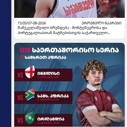
15:05/07-08-2026
ᲔᲠᲝᲕᲜᲣᲚᲘ ᲜᲐᲙᲠᲔᲑᲘ
მამუკელაშვილი ბრუნდება - მონტენეგროსა და
პორტუგალიასთან მატჩებისთვის საქართველო
მზადებას 15 კალათბურთელით იწყებს