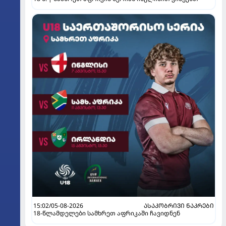
15:02/05-08-2026
ᲐᲡᲐᲙᲝᲑᲠᲘᲕᲘ ᲜᲐᲙᲠᲔᲑᲘ
18-წლამდელები სამხრეთ აფრიკაში ჩავიდნენ