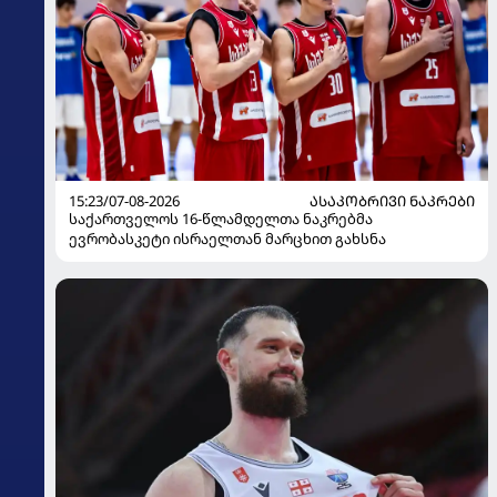
15:23/07-08-2026
ᲐᲡᲐᲙᲝᲑᲠᲘᲕᲘ ᲜᲐᲙᲠᲔᲑᲘ
საქართველოს 16-წლამდელთა ნაკრებმა
ევრობასკეტი ისრაელთან მარცხით გახსნა