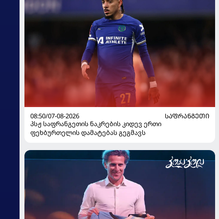
08:50/07-08-2026
ᲡᲐᲤᲠᲐᲜᲒᲔᲗᲘ
პსჟ საფრანგეთის ნაკრების კიდევ ერთი
ფეხბურთელის დამატებას გეგმავს