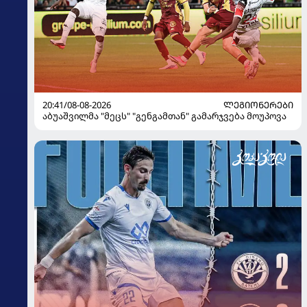
20:41/08-08-2026
ᲚᲔᲒᲘᲝᲜᲔᲠᲔᲑᲘ
აბუაშვილმა "მეცს" "გენგამთან" გამარჯვება მოუპოვა