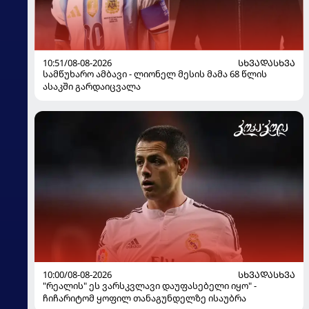
10:51/08-08-2026
ᲡᲮᲕᲐᲓᲐᲡᲮᲕᲐ
სამწუხარო ამბავი - ლიონელ მესის მამა 68 წლის
ასაკში გარდაიცვალა
10:00/08-08-2026
ᲡᲮᲕᲐᲓᲐᲡᲮᲕᲐ
"რეალის" ეს ვარსკვლავი დაუფასებელი იყო" -
ჩიჩარიტომ ყოფილ თანაგუნდელზე ისაუბრა