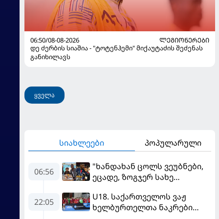
06:50/08-08-2026
ᲚᲔᲒᲘᲝᲜᲔᲠᲔᲑᲘ
დე ძერბის სიაშია - "ტოტენჰემი" მიქაუტაძის შეძენას
განიხილავს
ყველა
სიახლეები
პოპულარული
"ხანდახან ცოლს ვეუბნები,
06:56
ეცადე, ზოგჯერ სახე
საჯაროდ გამოაჩინო, ის კი
U18. საქართველოს ვაჟ
ამას მპასუხობს..." -
22:05
ხელბურთელთა ნაკრები
დემბელემ მეუღლის შესახებ
Championship I-ში