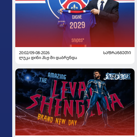
20:02/09-08-2026
ᲡᲐᲤᲠᲐᲜᲒᲔᲗᲘ
ლუკა დინი პსჟ-ში დაბრუნდა