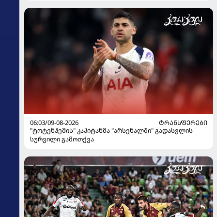
06:03/09-08-2026
ᲢᲠᲐᲜᲡᲤᲔᲠᲔᲑᲘ
"ტოტენჰემის" კაპიტანმა "არსენალში" გადასვლის
სურვილი გამოთქვა