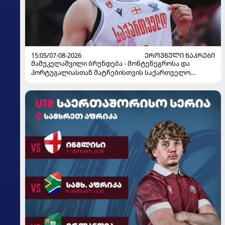
15:05/07-08-2026
ᲔᲠᲝᲕᲜᲣᲚᲘ ᲜᲐᲙᲠᲔᲑᲘ
მამუკელაშვილი ბრუნდება - მონტენეგროსა და
პორტუგალიასთან მატჩებისთვის საქართველო
მზადებას 15 კალათბურთელით იწყებს