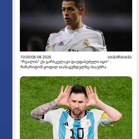
10:00/08-08-2026
ᲡᲮᲕᲐᲓᲐᲡᲮᲕᲐ
"რეალის" ეს ვარსკვლავი დაუფასებელი იყო" -
ჩიჩარიტომ ყოფილ თანაგუნდელზე ისაუბრა