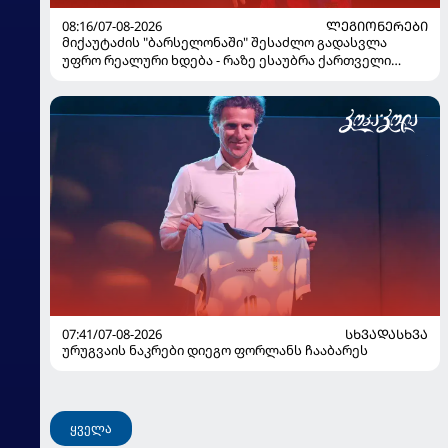
08:16/07-08-2026
ᲚᲔᲒᲘᲝᲜᲔᲠᲔᲑᲘ
მიქაუტაძის "ბარსელონაში" შესაძლო გადასვლა
უფრო რეალური ხდება - რაზე ესაუბრა ქართველი
კატალონიელთა მთავარ მწვრთნელს
07:41/07-08-2026
ᲡᲮᲕᲐᲓᲐᲡᲮᲕᲐ
ურუგვაის ნაკრები დიეგო ფორლანს ჩააბარეს
ყველა