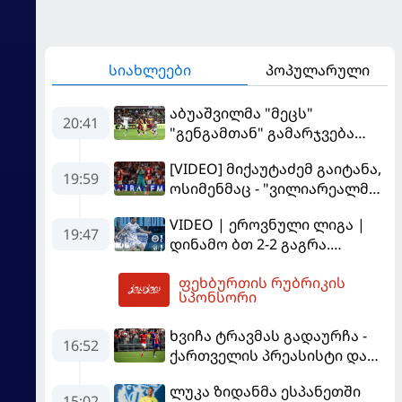
სიახლეები
პოპულარული
აბუაშვილმა "მეცს"
20:41
"გენგამთან" გამარჯვება
მოუპოვა
[VIDEO] მიქაუტაძემ გაიტანა,
19:59
ოსიმენმაც - "ვილიარეალმა"
სტამბოლში
VIDEO | ეროვნული ლიგა |
"გალათასარაის" მოუგო
19:47
დინამო ბთ 2-2 გაგრა.
გამოსყიდული "დანაშაული"
ფეხბურთის რუბრიკის
20:49
სპონსორი
ხვიჩა ტრავმას გადაურჩა -
16:52
ქართველის პრეასისტი და
პსჟ-ს ფრე "მანჩესტერ
ლუკა ზიდანმა ესპანეთში
იუნაიტედთან"
15:02