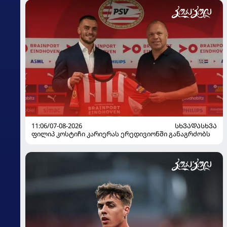
11:06/07-08-2026
ᲡᲮᲕᲐᲓᲐᲡᲮᲕᲐ
ფილიპ კოსტიჩი კარიერას ერედივიონში განაგრძობს