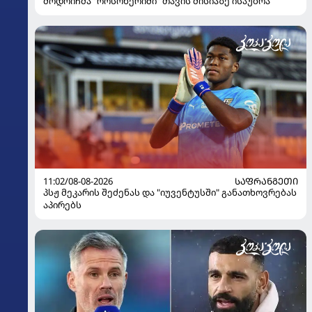
მოდრიჩმა "როსონერიში" თავის მისიაზე ისაუბრა
11:02/08-08-2026
ᲡᲐᲤᲠᲐᲜᲒᲔᲗᲘ
პსჟ მეკარის შეძენას და "იუვენტუსში" განათხოვრებას
აპირებს