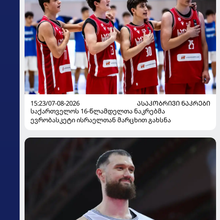
15:23/07-08-2026
ᲐᲡᲐᲙᲝᲑᲠᲘᲕᲘ ᲜᲐᲙᲠᲔᲑᲘ
საქართველოს 16-წლამდელთა ნაკრებმა
ევრობასკეტი ისრაელთან მარცხით გახსნა