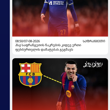
08:50/07-08-2026
ᲡᲐᲤᲠᲐᲜᲒᲔᲗᲘ
პსჟ საფრანგეთის ნაკრების კიდევ ერთი
ფეხბურთელის დამატებას გეგმავს