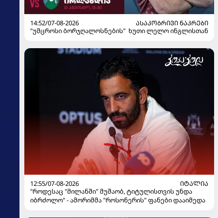
14:52/07-08-2026
ᲐᲡᲐᲙᲝᲑᲠᲘᲕᲘ ᲜᲐᲙᲠᲔᲑᲘ
"უმცროსი ბორჯღალოსნების" ხუთი ლელო ინგლისთან
12:55/07-08-2026
ᲘᲢᲐᲚᲘᲐ
"როდესაც "მილანში" მუშაობ, ტიტულისთვის უნდა
იბრძოლო" - ამორიმმა "როსონერის" ფანები დააიმედა