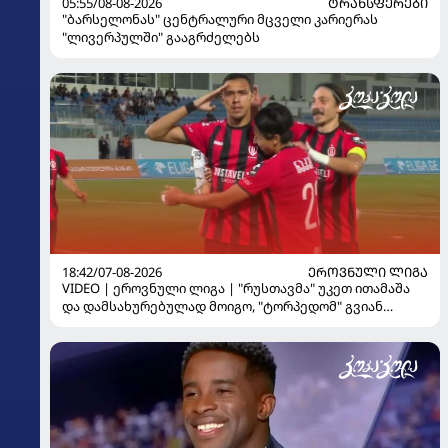
05:55/08-08-2026
ᲢᲠᲐᲜᲡᲤᲔᲠᲔᲑᲘ
"ბარსელონას" ცენტრალური მცველი კარიერას
"ლივერპულში" გააგრძელებს
18:42/07-08-2026
ᲔᲠᲝᲕᲜᲣᲚᲘ ᲚᲘᲒᲐ
VIDEO | ეროვნული ლიგა | "რუსთავმა" უკეთ ითამაშა
და დამსახურებულად მოიგო, "ტორპედომ" გვიან
გაიღვიძა...