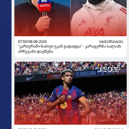
07:50/08-08-2026
ᲡᲮᲕᲐᲓᲐᲡᲮᲕᲐ
"კარიერაში ნაბიჯი უკან გადადგა" - კარაგერმა სალაჰს
არჩევანი დაუწუნა