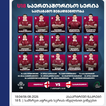
18:04/06-08-2026
ᲐᲡᲐᲙᲝᲑᲠᲘᲕᲘ ᲜᲐᲙᲠᲔᲑᲘ
18 წ. | სამხრეთ აფრიკის სერიას ინგლისით ვიწყებთ