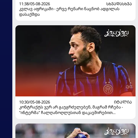
11:38/05-08-2026
ᲡᲮᲕᲐᲓᲐᲡᲮᲕᲐ
კვლავ აფრიკაში - ერვე რენარი ნაცნობ ადგილას
დასაქმდა
10:30/05-08-2026
ᲘᲢᲐᲚᲘᲐ
კონტრაქტს ჯერ არ გაუგრძელებენ, მაგრამ რჩება -
"ინტერმა" ჩალღანოღლუსთან დაკავშირებით
გადაწყვეტილება მიიღო