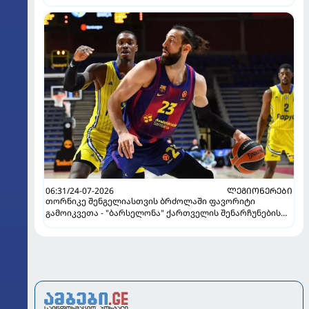
06:31/24-07-2026
ᲚᲔᲒᲘᲝᲜᲔᲠᲔᲑᲘ
თორნიკე შენგელიასთვის ბრძოლაში ფავორიტი
გამოიკვეთა - "ბარსელონა" ქართველის შენარჩუნების
იმედს არ კარგავს