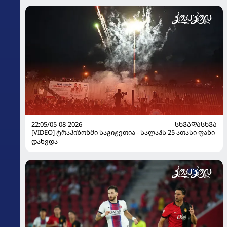
22:05/05-08-2026
ᲡᲮᲕᲐᲓᲐᲡᲮᲕᲐ
[VIDEO] ტრაპიზონში საგიჟეთია - სალაჰს 25 ათასი ფანი
დახვდა