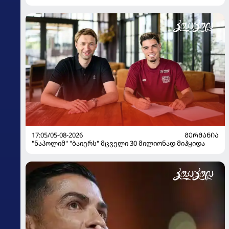
17:05/05-08-2026
ᲒᲔᲠᲛᲐᲜᲘᲐ
"ნაპოლიმ" "ბაიერს" მცველი 30 მილიონად მიჰყიდა