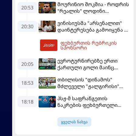
მოურინიო შოკშია - როდრის
ასპარეზობას იწყებს
20:53
"რეალის" ლოდინი
მობეზრდა და
ვინისიუსმა "არსენალით"
"ბარსელონაში" გადადის
20:30
დაინტერესება გამოიყენა და
"რეალთან" კონტრაქტი
ფეხბურთის რუბრიკის
მომგებიანად გააგრძელა
06:13
სპონსორი
ევროტურნირებზე ერთი
20:05
ქართული გოლი მაინც
გავიდა
თბილისის "დინამოს"
18:53
მძლეველი "ჟალგირისი"
სახლში "ჰაიდუკთან"
პსჟ-მ საფრანგეთის
განადგურდა
18:18
ნაკრების ფეხბურთელი
დაიმატა
ყველას ნახვა