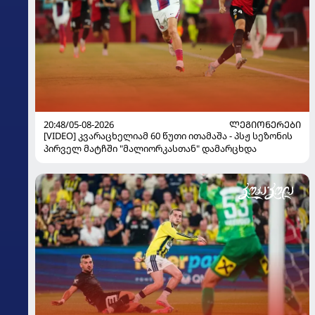
20:48/05-08-2026
ᲚᲔᲒᲘᲝᲜᲔᲠᲔᲑᲘ
[VIDEO] კვარაცხელიამ 60 წუთი ითამაშა - პსჟ სეზონის
პირველ მატჩში "მალიორკასთან" დამარცხდა