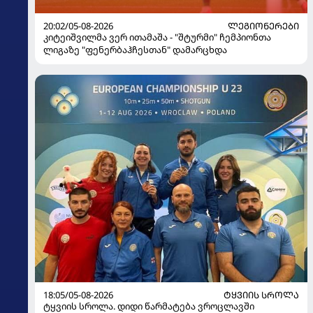
20:02/05-08-2026
ᲚᲔᲒᲘᲝᲜᲔᲠᲔᲑᲘ
კიტეიშვილმა ვერ ითამაშა - "შტურმი" ჩემპიონთა
ლიგაზე "ფენერბაჰჩესთან" დამარცხდა
18:05/05-08-2026
ᲢᲧᲕᲘᲘᲡ ᲡᲠᲝᲚᲐ
ტყვიის სროლა. დიდი წარმატება ვროცლავში