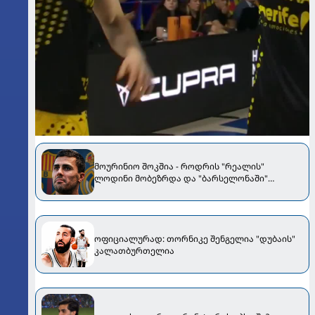
მოურინიო შოკშია - როდრის "რეალის"
ლოდინი მობეზრდა და "ბარსელონაში"
გადადის
ოფიციალურად: თორნიკე შენგელია "დუბაის"
კალათბურთელია