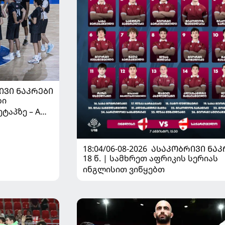
ᲘᲕᲘ ᲜᲐᲙᲠᲔᲑᲘ
ბი
ტაპზე – A
 იწყებს
18:04/06-08-2026
ᲐᲡᲐᲙᲝᲑᲠᲘᲕᲘ ᲜᲐᲙ
18 წ. | სამხრეთ აფრიკის სერიას
ინგლისით ვიწყებთ