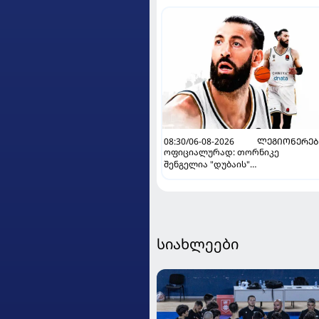
08:30/06-08-2026
ᲚᲔᲒᲘᲝᲜᲔᲠᲔᲑ
ოფიციალურად: თორნიკე
შენგელია "დუბაის"
კალათბურთელია
სიახლეები