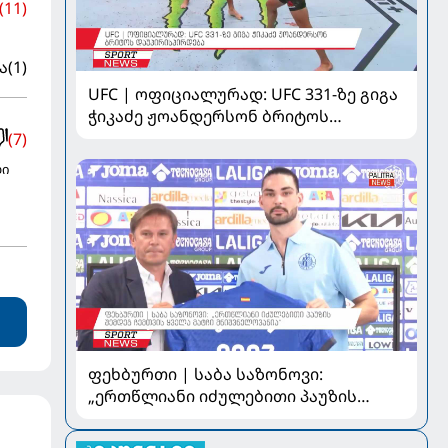
(11)
ა
(1)
UFC | ოფიციალურად: UFC 331-ზე გიგა
ჭიკაძე ჟოანდერსონ ბრიტოს
დაუპირისპირდება
(7)
ლი
ფეხბურთი | საბა საზონოვი:
„ერთწლიანი იძულებითი პაუზის
შემდეგ ჩემთვის ყველა მატჩი
მნიშვნელოვანია“