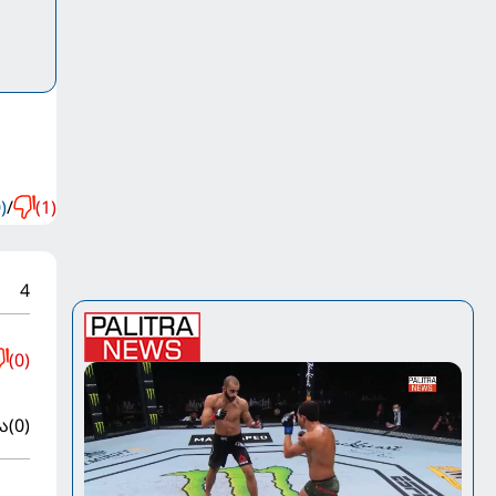
)
/
(1)
4
(0)
ა
(0)