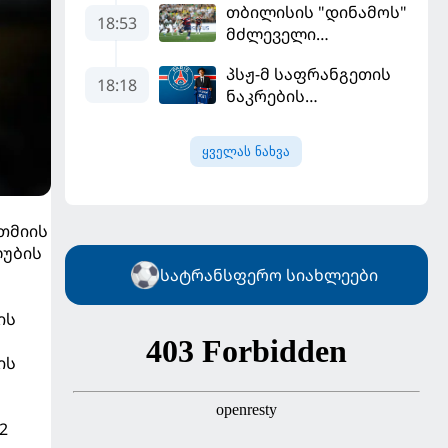
თბილისის "დინამოს"
18:53
მძლეველი
"ჟალგირისი" სახლში
პსჟ-მ საფრანგეთის
"ჰაიდუკთან"
18:18
ნაკრების
განადგურდა
ფეხბურთელი
დაიმატა
ყველას ნახვა
თმიის
ლუბის
სატრანსფერო სიახლეები
ის
ის
2