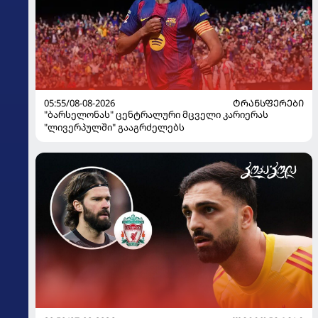
05:55/08-08-2026
ᲢᲠᲐᲜᲡᲤᲔᲠᲔᲑᲘ
"ბარსელონას" ცენტრალური მცველი კარიერას
"ლივერპულში" გააგრძელებს