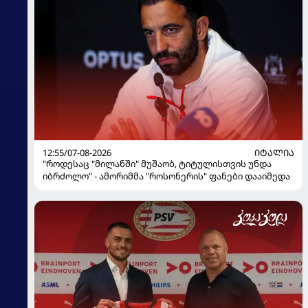
12:55/07-08-2026
ᲘᲢᲐᲚᲘᲐ
"როდესაც "მილანში" მუშაობ, ტიტულისთვის უნდა
იბრძოლო" - ამორიმმა "როსონერის" ფანები დააიმედა