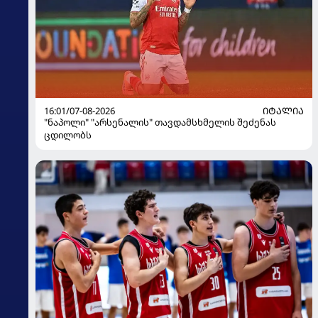
16:01/07-08-2026
ᲘᲢᲐᲚᲘᲐ
"ნაპოლი" "არსენალის" თავდამსხმელის შეძენას
ცდილობს