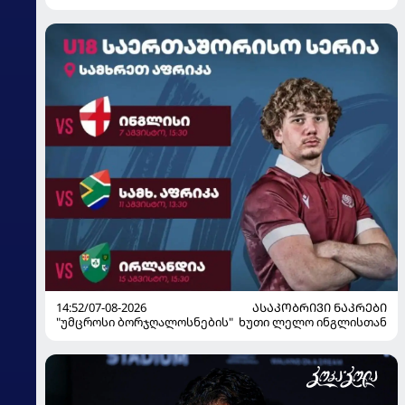
მზადებას 15 კალათბურთელით იწყებს
14:52/07-08-2026
ᲐᲡᲐᲙᲝᲑᲠᲘᲕᲘ ᲜᲐᲙᲠᲔᲑᲘ
"უმცროსი ბორჯღალოსნების" ხუთი ლელო ინგლისთან