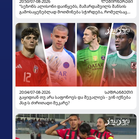
20:50/07-08-2026
ᲚᲔᲒᲘᲝᲜᲔᲠᲔᲑᲘ
"სეზონს ალისონი დაიწყებს, მამარდაშვილს შანსის
გამოსაყენებლად მოთმინება სჭირდება, რომელსაც
100%-ით მიიღებს" - განაცხადა "ლივერპულის"
ყოფილმა მეკარემ
20:04/07-08-2026
ᲡᲐᲤᲠᲐᲜᲒᲔᲗᲘ
გაყიდიან თუ არა საფონოვს და შევალიეს - ვინ იქნება
პსჟ-ს ძირითადი მეკარე?