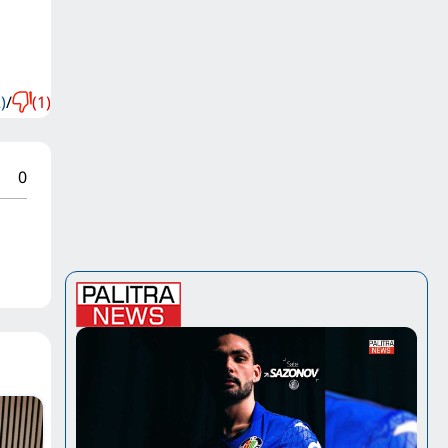
)
/
(1)
0