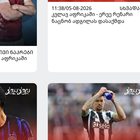
11:38/05-08-2026
ᲡᲮᲕᲐᲓᲐ
კვლავ აფრიკაში - ერვე რენარი
ნაცნობ ადგილას დასაქმდა
ᲘᲕᲘ ᲜᲐᲙᲠᲔᲑᲘ
 აფრიკაში