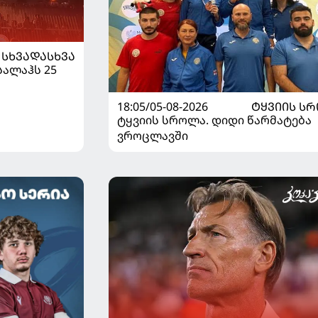
ᲡᲮᲕᲐᲓᲐᲡᲮᲕᲐ
სალაჰს 25
18:05/05-08-2026
ᲢᲧᲕᲘᲘᲡ Ს
ტყვიის სროლა. დიდი წარმატება
ვროცლავში