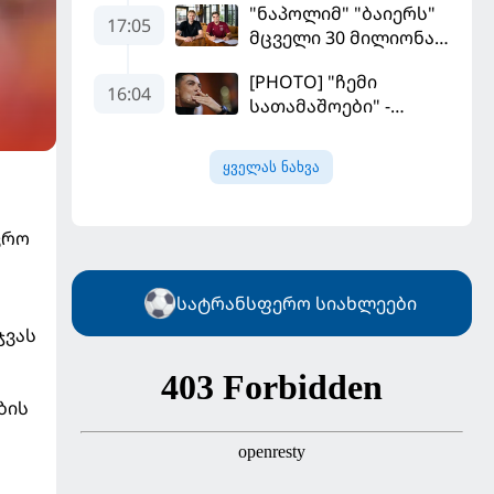
"ნაპოლიმ" "ბაიერს"
17:05
მცველი 30 მილიონად
მიჰყიდა
[PHOTO] "ჩემი
16:04
სათამაშოები" -
რონალდომ თავისი
ძვირფასი ავტოპარკი
ყველას ნახვა
აჩვენა
ვრო
სატრანსფერო სიახლეები
ჯვას
ბის