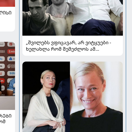
ᲚᲘᲡᲘ
„შვილებს ვფიცავარ, არ ვიტყუები -
ხელახლა რომ შემეძლოს ამ
ყველაფრის გავლა, კიდევ
გავივლიდი“ - ზაზა კოლელიშვილი
პირად ომებსა და კარიერულ
გარდატეხაზე
ᲠᲔᲑᲘ
ლომ