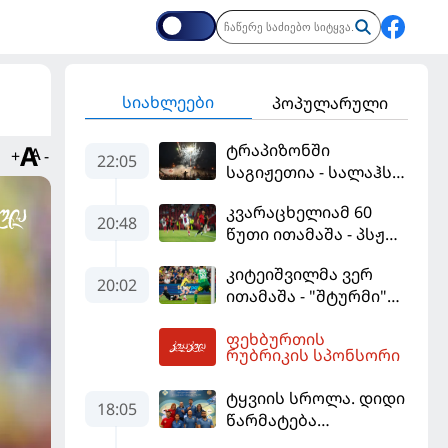
სიახლეები
პოპულარული
ტრაპიზონში
+
-
22:05
საგიჟეთია - სალაჰს
25 ათასი ფანი
კვარაცხელიამ 60
დახვდა
20:48
წუთი ითამაშა - პსჟ
სეზონის პირველ
კიტეიშვილმა ვერ
მატჩში
20:02
ითამაშა - "შტურმი"
"მალიორკასთან"
ჩემპიონთა ლიგაზე
დამარცხდა
ფეხბურთის
"ფენერბაჰჩესთან"
05:13
რუბრიკის სპონსორი
დამარცხდა
ტყვიის სროლა. დიდი
18:05
წარმატება
ვროცლავში