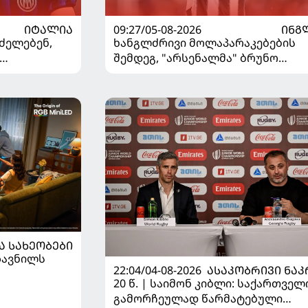
ᲘᲢᲐᲚᲘᲐ
09:27/05-08-2026
ᲘᲜᲒ
ძელებენ,
ხანგლძრივი მოლაპარაკებების
შემდეგ, "არსენალმა" ბრუნო
ვშირებით
გიმარაეში შეიძინა
Ა ᲡᲐᲮᲔᲝᲑᲔᲑᲘ
ზავნილს
22:04/04-08-2026
ᲐᲡᲐᲙᲝᲑᲠᲘᲕᲘ ᲜᲐᲙ
20 წ. | საიმონ კიბლი: საქართვე
2026 წლის
გამორჩეულად წარმატებული