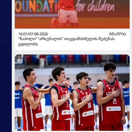
16:01/07-08-2026
ᲘᲢᲐᲚᲘᲐ
"ნაპოლი" "არსენალის" თავდამსხმელის შეძენას
ცდილობს