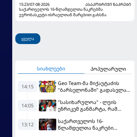
15:23/07-08-2026
ᲐᲡᲐᲙᲝᲑᲠᲘᲕᲘ ᲜᲐᲙᲠᲔᲑᲘ
საქართველოს 16-წლამდელთა ნაკრებმა
ევრობასკეტი ისრაელთან მარცხით გახსნა
ყველა
სიახლეები
პოპულარული
Geo Team-მა მიქაუტაძის
14:15
"ბარსელონაში" გადასვლაზე
გავრცელებულ
"სასიხარულოა" - ლუის
ინფორმაციაზე განმარტება
14:05
ენრიკემ განმარტა, რამ
გააკეთა
გაახარა "მანჩესტერ
საქართველოს 16-
იუნაიტედთან" ნამატჩევს
13:12
წლამდელთა ნაკრები
ევრობასკეტზე ესპანეთთან