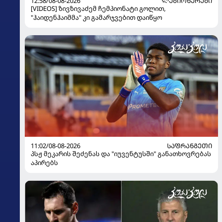
12:58/08-08-2026
ᲚᲔᲒᲘᲝᲜᲔᲠᲔᲑᲘ
[VIDEOS] ზივზივაძემ ჩემპიონატი გოლით,
"ჰაიდენჰაიმმა" კი გამარჯვებით დაიწყო
11:02/08-08-2026
ᲡᲐᲤᲠᲐᲜᲒᲔᲗᲘ
პსჟ მეკარის შეძენას და "იუვენტუსში" განათხოვრებას
აპირებს