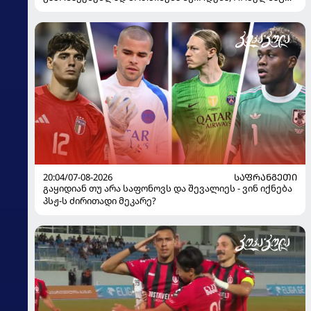
100%-ით მიიღებს" - განაცხადა "ლივერპულის"
ყოფილმა მეკარემ
20:04/07-08-2026
ᲡᲐᲤᲠᲐᲜᲒᲔᲗᲘ
გაყიდიან თუ არა საფონოვს და შევალიეს - ვინ იქნება
პსჟ-ს ძირითადი მეკარე?