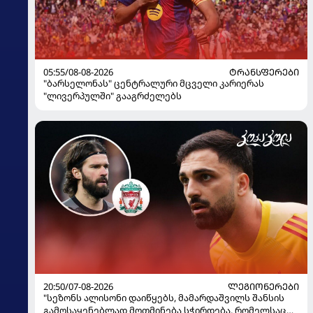
05:55/08-08-2026
ᲢᲠᲐᲜᲡᲤᲔᲠᲔᲑᲘ
"ბარსელონას" ცენტრალური მცველი კარიერას
"ლივერპულში" გააგრძელებს
20:50/07-08-2026
ᲚᲔᲒᲘᲝᲜᲔᲠᲔᲑᲘ
"სეზონს ალისონი დაიწყებს, მამარდაშვილს შანსის
გამოსაყენებლად მოთმინება სჭირდება, რომელსაც