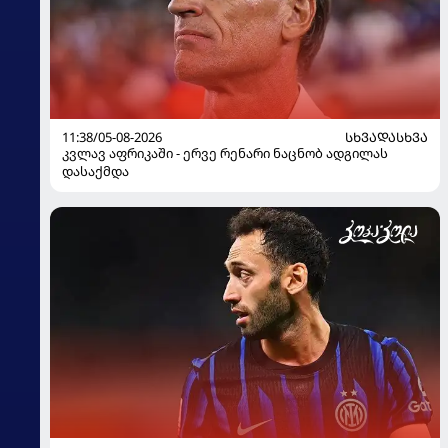
11:38/05-08-2026
ᲡᲮᲕᲐᲓᲐᲡᲮᲕᲐ
კვლავ აფრიკაში - ერვე რენარი ნაცნობ ადგილას
დასაქმდა