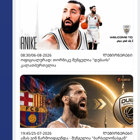
08:30/06-08-2026
ᲚᲔᲒᲘᲝᲜᲔᲠᲔᲑᲘ
ოფიციალურად: თორნიკე შენგელია "დუბაის"
კალათბურთელია
19:45/25-07-2026
ᲚᲔᲒᲘᲝᲜᲔᲠᲔᲑᲘ
ამას ვინ წარმოიდგენდა - შენგელია "ბარსელონასგან"