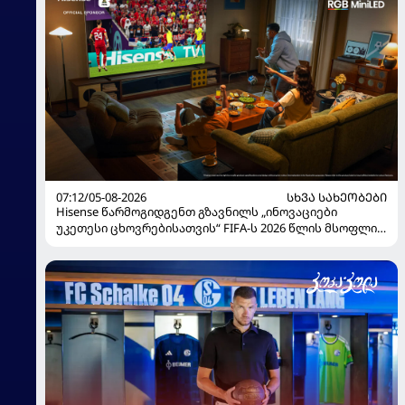
07:12/05-08-2026
ᲡᲮᲕᲐ ᲡᲐᲮᲔᲝᲑᲔᲑᲘ
Hisense წარმოგიდგენთ გზავნილს „ინოვაციები
უკეთესი ცხოვრებისათვის“ FIFA-ს 2026 წლის მსოფლიო
ჩემპიონატზე