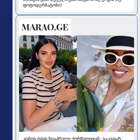
ფოტოდერმატოზი?
კომოს ტბის ზღაპრული ქორწილიდან - საკუთარ