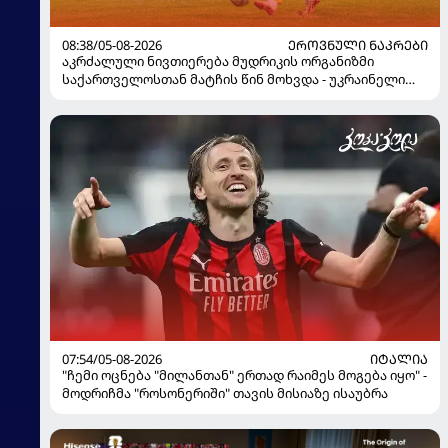
08:38/05-08-2026
ᲔᲠᲝᲕᲜᲣᲚᲘ ᲜᲐᲙᲠᲔᲑᲘ
აკრძალული ნივთიერება მუდრიკის ორგანიზმი
საქართველოსთან მატჩის წინ მოხვდა - უკრაინელი
ჟურნალისტი ფეხბურთელის დისკვალიფიკაციაზე
ინფორმაციას ავრცელებს
07:54/05-08-2026
ᲘᲢᲐᲚᲘᲐ
"ჩემი ოცნება "მილანთან" ერთად რაიმეს მოგება იყო" -
მოდრიჩმა "როსონერიში" თავის მისიაზე ისაუბრა