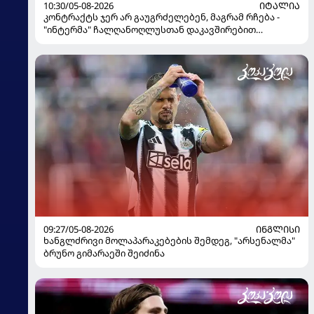
10:30/05-08-2026
ᲘᲢᲐᲚᲘᲐ
კონტრაქტს ჯერ არ გაუგრძელებენ, მაგრამ რჩება -
"ინტერმა" ჩალღანოღლუსთან დაკავშირებით
გადაწყვეტილება მიიღო
09:27/05-08-2026
ᲘᲜᲒᲚᲘᲡᲘ
ხანგლძრივი მოლაპარაკებების შემდეგ, "არსენალმა"
ბრუნო გიმარაეში შეიძინა