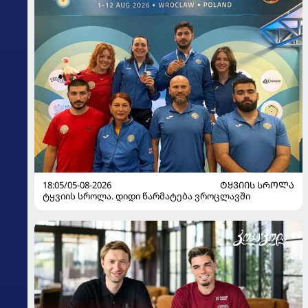
18:05/05-08-2026
ᲢᲧᲕᲘᲘᲡ ᲡᲠᲝᲚᲐ
ტყვიის სროლა. დიდი წარმატება ვროცლავში