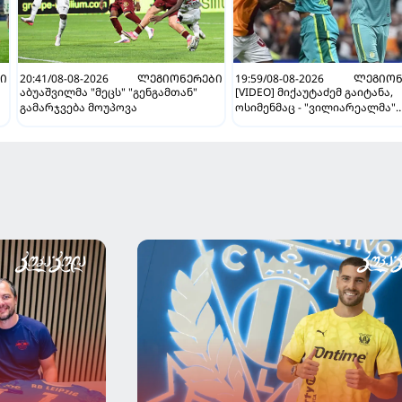
Ი
20:41/08-08-2026
ᲚᲔᲒᲘᲝᲜᲔᲠᲔᲑᲘ
19:59/08-08-2026
ᲚᲔᲒᲘᲝᲜ
აბუაშვილმა "მეცს" "გენგამთან"
[VIDEO] მიქაუტაძემ გაიტანა,
გამარჯვება მოუპოვა
ოსიმენმაც - "ვილიარეალმა"
სტამბოლში "გალათასარაის"
მოუგო