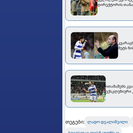
დირექტორის თანა
კვარაც
მეტს ნი
ითამაშებს კვ
ექსკლუზიური 
თეგები:
ლადო დვალიშვილი
ბოგუსლავ ლესნადორსკი