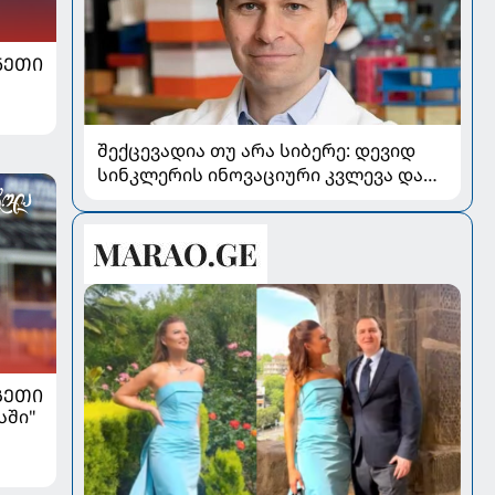
ᲜᲔᲗᲘ
შექცევადია თუ არა სიბერე: დევიდ
სინკლერის ინოვაციური კვლევა და
OSK გენური თერაპია
ᲒᲔᲗᲘ
სში"