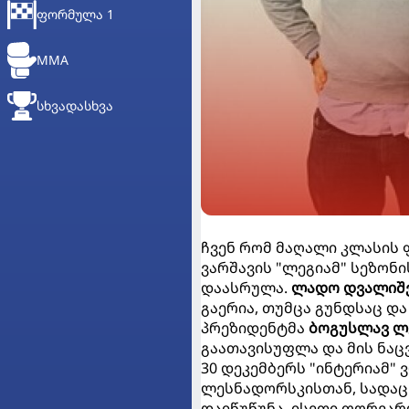
ᲤᲝᲠᲛᲣᲚᲐ 1
MMA
ᲡᲮᲕᲐᲓᲐᲡᲮᲕᲐ
ჩვენ რომ მაღალი კლასის 
ვარშავის "ლეგიამ" სეზონ
დაასრულა.
ლადო დვალიშ
გაერია, თუმცა გუნდსაც დ
პრეზიდენტმა
ბოგუსლავ ლ
გაათავისუფლა და მის ნა
30 დეკემბერს "ინტერიამ" 
ლესნადორსკისთან, სადაც 
დაიწუწუნა, ისეთი ფორვარ