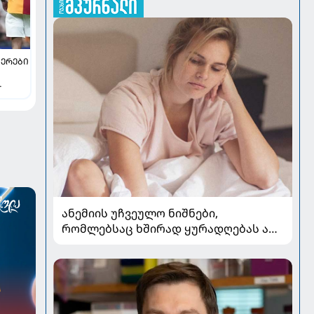
ᲔᲠᲔᲑᲘ
ანემიის უჩვეულო ნიშნები,
რომლებსაც ხშირად ყურადღებას არ
აქცევენ