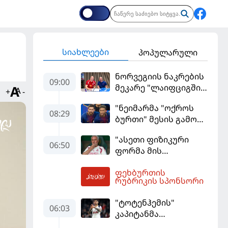
სიახლეები
პოპულარული
ნორვეგიის ნაკრების
09:00
მეკარე "ლაიფციგში"
+
-
დაბრუნდა
"ნეიმარმა "ოქროს
08:29
ბურთი" მესის გამო
ვერ მოიგო" -
"ასეთი ფიზიკური
ბრაზილიელის
06:50
ფორმა მის
ყოფილი აგენტი
სტანდარტებს არ
ფეხბურთის
შეეფერება" -
09:45
რუბრიკის სპონსორი
მოურინიომ "რეალის"
ახალწვეული
"ტოტენჰემის"
გააკრიტიკა
06:03
კაპიტანმა
"არსენალში"