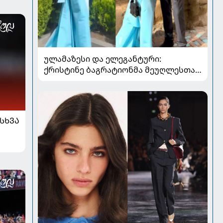
ულამაზესი და ელეგანტური:
ქრისტინე ბაგრატიონმა მეუღლესთან
ერთად გადაღებული ახალი კადრები
გააზიარა
ᲡᲮᲕᲐ