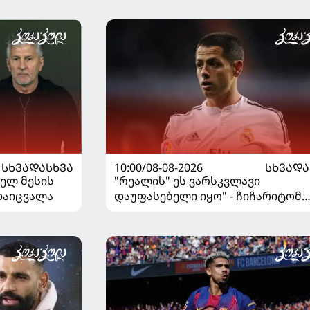
10:00/08-08-2026
ᲡᲮᲕᲐᲓᲐ
ᲡᲮᲕᲐᲓᲐᲡᲮᲕᲐ
"რეალის" ეს ვარსკვლავი
ნელ მესის
დაუფასებელი იყო" - ჩიჩარიტომ
რდაიცვალა
ყოფილ თანაგუნდელზე ისაუბრა