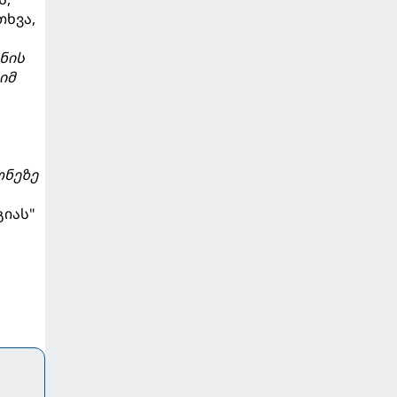
თხვა,
ნის
იმ
ონეზე
გიას"