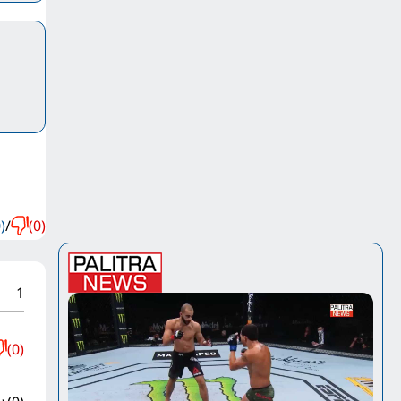
)
/
(0)
1
(0)