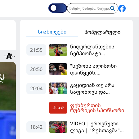
სიახლეები
პოპულარული
ნიდერლანდების
21:55
ჩემპიონატი
+
-
იეგოიანის გოლით
"სეზონს ალისონი
გაიხსნა - ის მატჩის
20:50
დაიწყებს,
MVP გახდა
მამარდაშვილს
გაყიდიან თუ არა
შანსის
20:04
საფონოვს და
გამოსაყენებლად
შევალიეს - ვინ
მოთმინება
ფეხბურთის
იქნება პსჟ-ს
სჭირდება,
23:09
რუბრიკის სპონსორი
ძირითადი მეკარე?
რომელსაც 100%-ით
მიიღებს" - განაცხადა
VIDEO | ეროვნული
18:42
"ლივერპულის"
ლიგა | "რუსთავმა"
ყოფილმა მეკარემ
უკეთ ითამაშა და