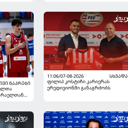
11:06/07-08-2026
ᲡᲮᲕᲐᲓᲐ
ფილიპ კოსტიჩი კარიერას
ᲘᲕᲘ ᲜᲐᲙᲠᲔᲑᲘ
ერედივიონში განაგრძობს
ელთა
ისრაელთან