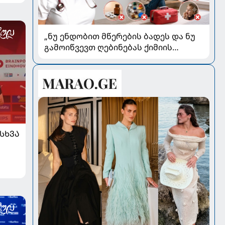
„ნუ ენდობით მწერების ბადეს და ნუ
გამოიწვევთ ღებინებას ქიმიის
გადაყლაპვისას“ - როგორ ვიხსნათ
ბავშვი კრიტიკულ სიტუაციაში,
პედიატრ სალომე ახვლედიანის
რჩევები
ᲡᲮᲕᲐ