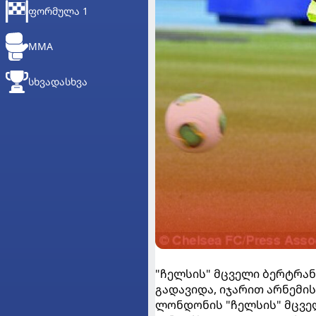
ᲤᲝᲠᲛᲣᲚᲐ 1
MMA
ᲡᲮᲕᲐᲓᲐᲡᲮᲕᲐ
"ჩელსის" მცველი ბერტრა
გადავიდა, იჯარით არნემის
ლონდონის "ჩელსის" მცვე