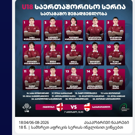
18:04/06-08-2026
ᲐᲡᲐᲙᲝᲑᲠᲘᲕᲘ ᲜᲐᲙᲠᲔᲑᲘ
18 წ. | სამხრეთ აფრიკის სერიას ინგლისით ვიწყებთ