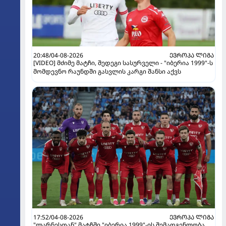
20:48/04-08-2026
ᲔᲕᲠᲝᲞᲐ ᲚᲘᲒᲐ
[VIDEO] მძიმე მატჩი, შედეგი სასურველი - "იბერია 1999"-ს
მომდევნო რაუნდში გასვლის კარგი შანსი აქვს
17:52/04-08-2026
ᲔᲕᲠᲝᲞᲐ ᲚᲘᲒᲐ
"ლარნესთან" მატჩში "იბერია 1999"-ის შემადგენლობა