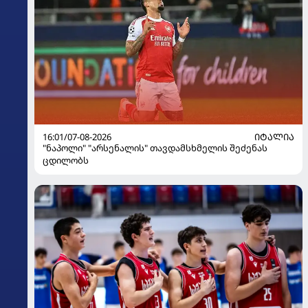
16:01/07-08-2026
ᲘᲢᲐᲚᲘᲐ
"ნაპოლი" "არსენალის" თავდამსხმელის შეძენას
ცდილობს