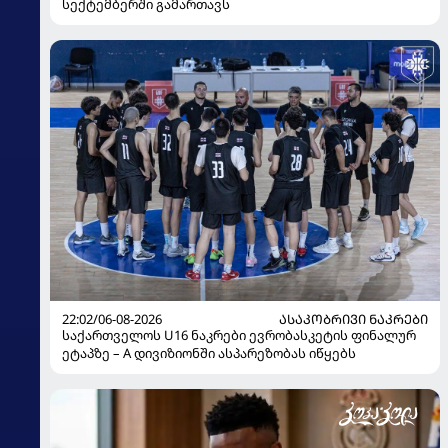
სექტემბერში გამართავს
22:02/06-08-2026
ᲐᲡᲐᲙᲝᲑᲠᲘᲕᲘ ᲜᲐᲙᲠᲔᲑᲘ
საქართველოს U16 ნაკრები ევრობასკეტის ფინალურ
ეტაპზე – A დივიზიონში ასპარეზობას იწყებს