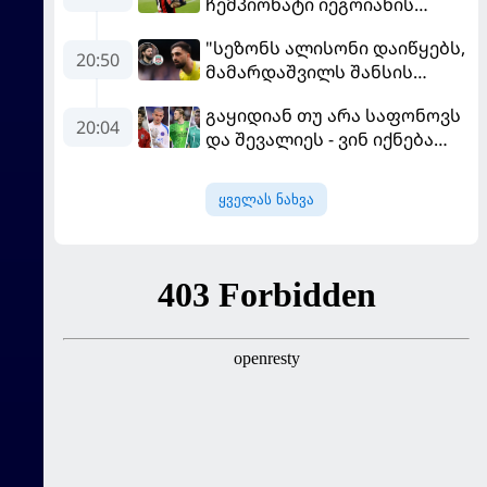
ჩემპიონატი იეგოიანის
გოლით გაიხსნა - ის მატჩის
"სეზონს ალისონი დაიწყებს,
MVP გახდა
20:50
მამარდაშვილს შანსის
გამოსაყენებლად
გაყიდიან თუ არა საფონოვს
მოთმინება სჭირდება,
20:04
და შევალიეს - ვინ იქნება
რომელსაც 100%-ით
პსჟ-ს ძირითადი მეკარე?
მიიღებს" - განაცხადა
"ლივერპულის" ყოფილმა
ყველას ნახვა
მეკარემ