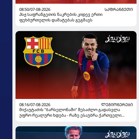
08:50/07-08-2026
ᲡᲐᲤᲠᲐᲜᲒᲔᲗᲘ
პსჟ საფრანგეთის ნაკრების კიდევ ერთი
ფეხბურთელის დამატებას გეგმავს
08:16/07-08-2026
ᲚᲔᲒᲘᲝᲜᲔᲠᲔᲑᲘ
მიქაუტაძის "ბარსელონაში" შესაძლო გადასვლა
უფრო რეალური ხდება - რაზე ესაუბრა ქართველი
კატალონიელთა მთავარ მწვრთნელს