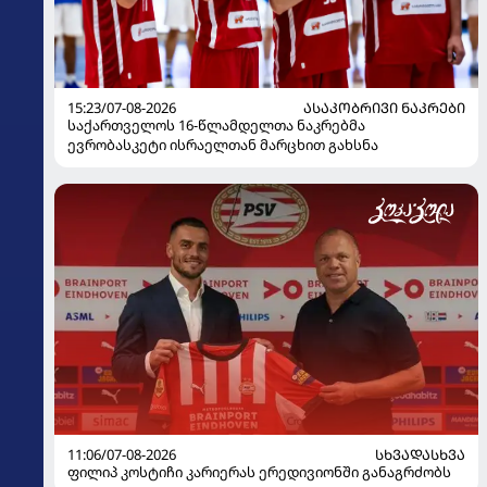
15:23/07-08-2026
ᲐᲡᲐᲙᲝᲑᲠᲘᲕᲘ ᲜᲐᲙᲠᲔᲑᲘ
საქართველოს 16-წლამდელთა ნაკრებმა
ევრობასკეტი ისრაელთან მარცხით გახსნა
11:06/07-08-2026
ᲡᲮᲕᲐᲓᲐᲡᲮᲕᲐ
ფილიპ კოსტიჩი კარიერას ერედივიონში განაგრძობს