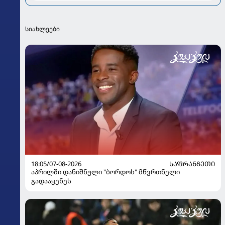
სიახლეები
18:05/07-08-2026
ᲡᲐᲤᲠᲐᲜᲒᲔᲗᲘ
აპრილში დანიშნული "ბორდოს" მწვრთნელი
გადააყენეს