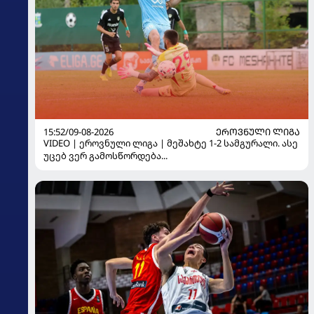
15:52/09-08-2026
ᲔᲠᲝᲕᲜᲣᲚᲘ ᲚᲘᲒᲐ
VIDEO | ეროვნული ლიგა | მეშახტე 1-2 სამგურალი. ასე
უცებ ვერ გამოსწორდება...