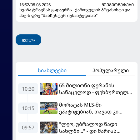
16:52/08-08-2026
ᲚᲔᲒᲘᲝᲜᲔᲠᲔᲑᲘ
ხვიჩა ტრავმას გადაურჩა - ქართველის პრეასისტი და
პსჟ-ს ფრე "მანჩესტერ იუნაიტედთან"
ყველა
სიახლეები
პოპულარული
65 მილიონი ფერანის
10:30
სანაცვლოდ - ფეხბურთელს
პსჟ-ში სურს, "ბარსა" კი
მორატას MLS-ში
სოლიდური თანხის მიღებას
10:15
ეპატიჟებიან, თავად კი
გეგმავს
ფაბრეგასის
"ლეო, უბრალოდ წადი
გადაწყვეტილებას ელის
09:57
სახლში..." - დი მარიას
ემოციური წერილი მესის