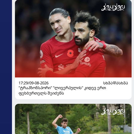
17:29/09-08-2026
ᲡᲮᲕᲐᲓᲐᲡᲮᲕᲐ
"ტრაპზონსპორი" "ლივერპულის" კიდევ ერთ
ფეხბურთელს შეიძენს