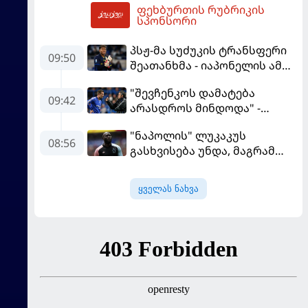
ფეხბურთის რუბრიკის
11:06
სპონსორი
პსჟ-მა სუძუკის ტრანსფერი
09:50
შეათანხმა - იაპონელის ამ
სეზონის მომავალი
"შევჩენკოს დამატება
შევალიეს
09:42
არასდროს მინდოდა" -
გადაწყვეტილებაზე გადის
მოურინიომ უკრაინელის
"ნაპოლის" ლუკაკუს
ტრანსფერი გაიხსენა
08:56
გასხვისება უნდა, მაგრამ
თურქებს თანხაზე ვერ
უთანხმდება
ყველას ნახვა