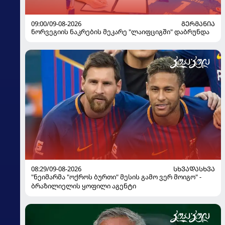
09:00/09-08-2026
ᲒᲔᲠᲛᲐᲜᲘᲐ
ნორვეგიის ნაკრების მეკარე "ლაიფციგში" დაბრუნდა
08:29/09-08-2026
ᲡᲮᲕᲐᲓᲐᲡᲮᲕᲐ
"ნეიმარმა "ოქროს ბურთი" მესის გამო ვერ მოიგო" -
ბრაზილიელის ყოფილი აგენტი