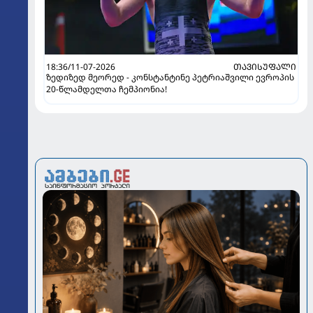
18:36/11-07-2026
ᲗᲐᲕᲘᲡᲣᲤᲐᲚᲘ
ზედიზედ მეორედ - კონსტანტინე პეტრიაშვილი ევროპის
20-წლამდელთა ჩემპიონია!