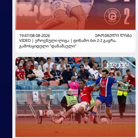
19:47/08-08-2026
ᲔᲠᲝᲕᲜᲣᲚᲘ ᲚᲘᲒᲐ
VIDEO | ეროვნული ლიგა | დინამო ბთ 2-2 გაგრა.
გამოსყიდული "დანაშაული"