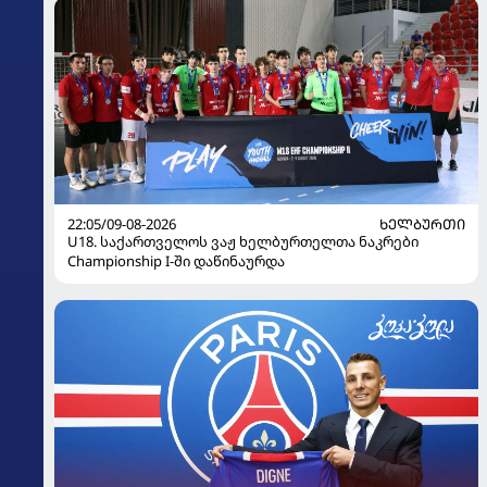
22:05/09-08-2026
ᲮᲔᲚᲑᲣᲠᲗᲘ
U18. საქართველოს ვაჟ ხელბურთელთა ნაკრები
Championship I-ში დაწინაურდა