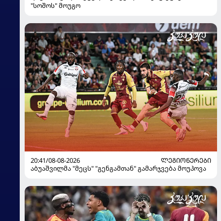
"სოშოს" მოუგო
20:41/08-08-2026
ᲚᲔᲒᲘᲝᲜᲔᲠᲔᲑᲘ
აბუაშვილმა "მეცს" "გენგამთან" გამარჯვება მოუპოვა