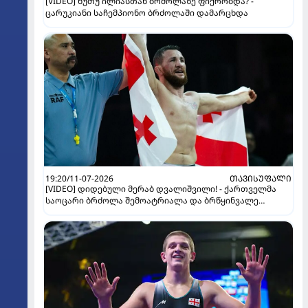
[VIDEO] ნუთუ ილიასთან ბრძოლაზე ფიქრობდა? -
ცარუკიანი საჩემპიონო ბრძოლაში დამარცხდა
19:20/11-07-2026
ᲗᲐᲕᲘᲡᲣᲤᲐᲚᲘ
[VIDEO] დიდებული მერაბ დვალიშვილი! - ქართველმა
საოცარი ბრძოლა შემოატრიალა და ბრწყინვალე
გამარჯვება მოიპოვა