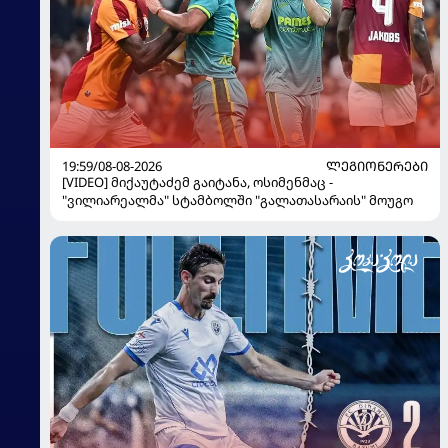
19:59/08-08-2026
ᲚᲔᲒᲘᲝᲜᲔᲠᲔᲑᲘ
[VIDEO] მიქაუტაძემ გაიტანა, ოსიმენმაც -
"ვილიარეალმა" სტამბოლში "გალათასარაის" მოუგო