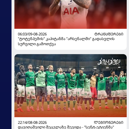
06:03/09-08-2026
ᲢᲠᲐᲜᲡᲤᲔᲠᲔᲑᲘ
"ტოტენჰემის" კაპიტანმა "არსენალში" გადასვლის
სურვილი გამოთქვა
22:14/08-08-2026
ᲚᲔᲒᲘᲝᲜᲔᲠᲔᲑᲘ
დავითაშვილი შეცვლაზე შევიდა - "სენტ-ეტიენმა"