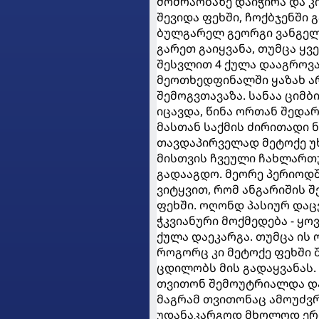
მოძრაობაზე დაიჭირა და კი
შევიდა ფეხში, ჩოქბჯენში გ
ბულგარელ გეორგი ვანგელ
გარეთ გაიყვანა, თუმცა ყ
შესვლით 4 ქულა დააგროვა,
მეოთხედფინალში ყაზახ არ
შემოგვთავაზა. სანაა ციმ
იცავდა, წინა ორთან შედა
მასთან საქმის ძირითადი ნ
თავდაპირველად მეტოქე უხ
მისთვის ჩვეული ჩახლართუ
გადააგდო. მეორე პერიოდშ
ვიტყვით, რომ ანგარიშის შ
ფეხში. ოღონდ პასიურ დაც
ჭკვიანური მოქმედება - ყ
ქულა დაეკარგა. თუმცა ის 
როგორც კი მეტოქე ფეხში 
ცდილობს მის გადაყვანას.
თვითონ შემოუტრიალდა და ი
მაგრამ თვითონაც ამოუძვრ
უდანაკარგოდ მხოლოდ ერთხ