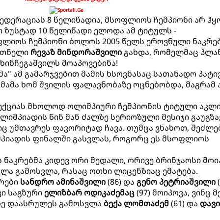
დერაციას 8 წელიწადია, მსოფლიოს ჩემპიონი არ ჰყ
ი ზუსტად 10 წელიწადი ელოდა ამ ტიტულს -
ფლიოს ჩემპიონი ბოლოს 2005 წელს ეროვნული ნაკრე
რთნელი
რევაზ მინდორაშვილი
გახდა, რომელმაც პლა
ხინჩეგაშვილს მოაპოვებინა!
ა" ამ გამარჯვებით მამის ხსოვნასაც სათანადო პატი
 მამა ხომ შვილის ფალავნობაზე ოცნებობდა, მაგრამ 
ექციას მხოლოდ ოლიმპიური ჩემპიონის ტიტული აკლი
ლიმპიადის წინ მან ძალზე სერიოზული მესიჯი გაუგზა
 უმთავრეს ფავორიტად ჩავა. თუმცა ვნახოთ, შეძლე
მპიადის ფინალში გასვლას, როგორც ეს მსოფლიოს
 ნაკრებმა კიდევ ორი მედალი, ორივე ბრინჯაოსი მოი
ლა გამოსვლა, რასაც ოთხი ლიცენზიაც ემატება.
რები
სანდრო ამინაშვილი
(86) და
გენო პეტრიაშვილი
(
კი საგზური
ელიზბარ ოდიკაძემაც
(97) მოიპოვა, ვინც 
ეზე დაასრულეს გამოსვლა
ბექა ლომთაძემ
(61) და
დავ