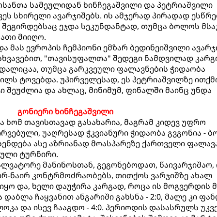
ოსანთა სამეულიდან ხინჩეგაშვილი და პეტრიაშვილი
ვეს სხირელი ავარჯიშებს. ის ამჯერად პირადად ესწრ
 შეგირდებსაც ეჯდა სეკუნდანტად, თუმცა ბოლოს მსა
ათი მიიღო.
ა მას ევროპის ჩემპიონი ემზარ ბედინეიშვილი ავარჯ
ხვავებით, "თავისუფალთა" შედეგი ნამდვილად კარგი
დალიცაა, თუმცა გარკვეული ფალავნების ჭიდაობა
ილს ტოვებდა. უპირველესად, ეს პეტრიაშვილზე ითქმი
 შეუძლია და ახლაც, მინიმუმ, ფინალში მაინც უნდა
გონიერი ხინჩეგაშვილი
ა ხომ თავისთავად გასახარია, მაგრამ კიდევ უფრო
ირვებული, უაღრესად ჭკვიანური ჭიდაობა გვგონია - 
სენდება ასე აზრიანად მოასპარეზე ქართველი ფალავა
ული ტურნირი.
ლვატორე მანინოსთან, გეგონებოდათ, წაივარჯიშაო, 
ირ-ნაირ კონტრმოძრაობებს, თითქოს ვარჯიშზე ახალ
 იყო და, ხელი დაუჭირა კარგად, როცა ის მოგვერდის 
დაბლა ჩაყვანით ანგარიში გახსნა - 2:0, მალე კი ფა
კა და ისევ ჩააგდო - 4:0. პერიოდის დასასრულს უკვ