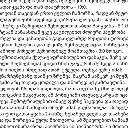
დევ ორი ქულა დაიმატა, შესვენების შემდეგ კი მარტ
ადაიყვანა და თან დაატრიალა - 10:0.
ოვთან თავიდან ერთი ქულით ჩამორჩა, რადგან მეტო
ველაფერი უსწრაფესად დაუბრუნა ლოგიკას - ფეხში ო
 მერე კი ზურგიდან შემოვლით დაბლა ჩაიყვანა - 6:1 
ტააშ სანაასთან უკვე გაცილებით ძლიერი პაექრობა
ბირელია და ყაზახეთში გადასვლამდე რუსეთის ღირსე
რებით ძლიერია და ილეთზე შემსვლელიცაა. ხინჩეგაშ
აწილი პირველ პერიოდშივე მოამთავრა - 3:0 მოიგო.
ეშობისთვის ქულა-გაფრთხილებით დასაჯეს, მერე კი
ლი ჩოქბჯენიდან დიდი ხნის ჯაჯგურის შემდეგ 2-იანზ
ი თითქოს იმდენად აღარ უტევდა. თუმცა ვერც იმას
ენარჩუნებაზე დაიწყო ზრუნვა, მაგრამ სამჯერ კი შეუშ
ვაში არც თავად ყოფილა და სწორედ აქ გამოავლინა
ოველთვის წრიდან გადიოდა, რათა თუ რამე, მხოლოდ 
ოდიკაძის მსგავსად, ამ პოზიციაში თავსაც კარგად იცავ
შევა, შემოტრიალებით იმავე ფეხზე ჩაჯდება და თავად
 სანაასთან სამიდან ორჯერ ამან გაუმართლა - პირვე
ქით გადაიყვანა 2-იანზე, მესამედ გდება კი დაანება
ა და მორიგი 2 ქულა მიითვალა. ამ შესვლებით სანაა
ელ ისარგებლა, პაექრობა კი ჩვენებურმა 7:5 მოიგო