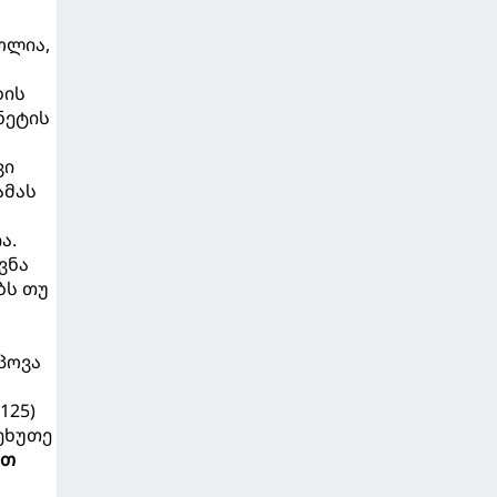
ოლია,
ბის
ნეტის
ვი
ამას
ა.
ვნა
ბს თუ
პოვა
125)
მეხუთე
ით