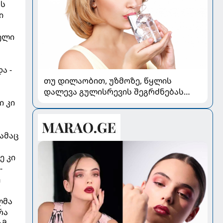
რს
ი
ელი
ა -
თუ დილაობით, უზმოზე, წყლის
დალევა გულისრევის შეგრძნებას
იწვევს - რა უნდა ვიცოდეთ
ი კი
ამაც
ე კი
-
ე
ლმა
რა