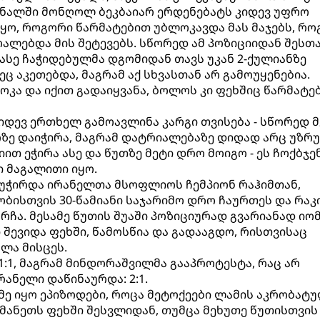
ინალში მონღოლ ბეკბაიარ ერდენებატს კიდევ უფრო
იყო, როგორი წარმატებით უბლოკავდა მას მაჯებს, რ
რალებდა მის შეტევებს. სწორედ ამ პოზიციიდან შესთ
 ასე ჩაჭიდებულმა დგომიდან თავს უკან 2-ქულიანზე
ეც აკეთებდა, მაგრამ აქ სხვასთან არ გამოუყენებია.
ოკა და იქით გადაიყვანა, ბოლოს კი ფეხშიც წარმატე
ევ ერთხელ გამოავლინა კარგი თვისება - სწორედ მ
რზე დაიჭირა, მაგრამ დატრიალებაზე დიდად არც უზრუ
ით ეჭირა ასე და წუთზე მეტი დრო მოიგო - ეს ჩოქბჯე
ი მაგალითი იყო.
აუჭირდა ირანელთა მსოფლიოს ჩემპიონ რაჰიმთან,
ობისთვის 30-წამიანი საჯარიმო დრო ჩაურთეს და რაკ
ორჩა. მესამე წუთის შუაში პოზიციურად გვარიანად იომ
შევიდა ფეხში, წამოსწია და გადააგდო, რისთვისაც
ლა მისცეს.
 1:1, მაგრამ მინდორაშვილმა გააპროტესტა, რაც არ
ანელი დაწინაურდა: 2:1.
მე იყო ეპიზოდები, როცა მეტოქეები ლამის აკრობატ
მანეთს ფეხში შესვლიდან, თუმცა მეხუთე წუთისთვის