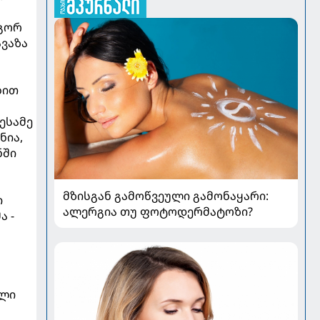
ოგორ
ავაზა
ბით
ესამე
ნია,
ნში
მზისგან გამოწვეული გამონაყარი:
ი
ალერგია თუ ფოტოდერმატოზი?
ა -
ული