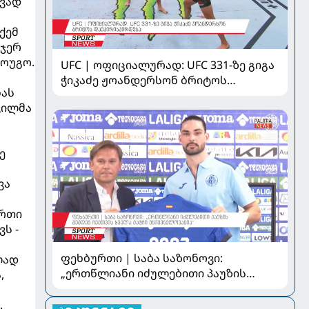
ივად
ქემ
რჯერ
მოუგო.
UFC | ოფიციალურად: UFC 331-ზე გიგა
ჭიკაძე ჟოანდერსონ ბრიტოს
ბას
დაუპირისპირდება
ვილმა
ე
ვა
ერთი
ს -
ფეხბურთი | საბა საზონოვი:
ლად
„ერთწლიანი იძულებითი პაუზის
,
შემდეგ ჩემთვის ყველა მატჩი
მ
მნიშვნელოვანია“
.