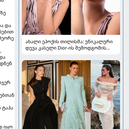
ამ
პზე
ა და
ნებით
 მეორე
ახალი ეპოქის თილისმა: უნიკალური
დევა კასელი Dior-ის შემოდგომის
,
კოლექციაში
და
ვდნენ
ხჯერ
ლებთან
 ტაჰა
დ იყო