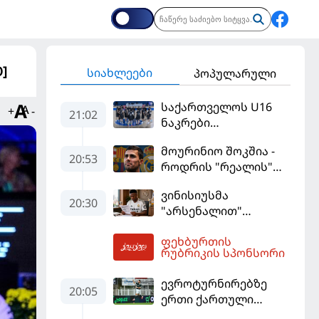
]
სიახლეები
პოპულარული
საქართველოს U16
+
-
21:02
ნაკრები
ევრობასკეტის
მოურინიო შოკშია -
ფინალურ ეტაპზე – A
20:53
როდრის "რეალის"
დივიზიონში
ლოდინი მობეზრდა
ასპარეზობას იწყებს
ვინისიუსმა
და "ბარსელონაში"
20:30
"არსენალით"
გადადის
დაინტერესება
ფეხბურთის
გამოიყენა და
21:25
რუბრიკის სპონსორი
"რეალთან"
კონტრაქტი
ევროტურნირებზე
მომგებიანად
20:05
ერთი ქართული
გააგრძელა
გოლი მაინც გავიდა