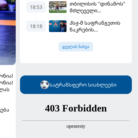
თბილისის "დინამოს"
18:53
მძლეველი
"ჟალგირისი" სახლში
პსჟ-მ საფრანგეთის
"ჰაიდუკთან"
18:18
ნაკრების
განადგურდა
ფეხბურთელი
დაიმატა
ყველას ნახვა
ონია!
ონია!
სატრანსფერო სიახლეები
 ლას
ვება