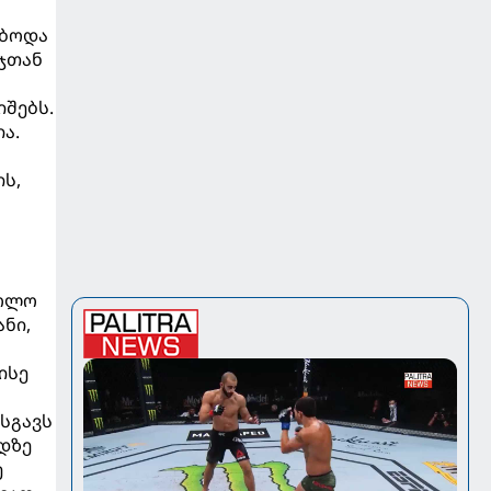
ებოდა
ჯთან
იშებს.
ა.
ს,
ბოლო
ნი,
ისე
მსგავს
ნდზე
ე