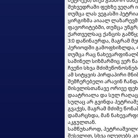
მეტოქეს) სიქა გააძრო ზას
შეხვედრაში ფეხზე ვეღარ
თუმცა ლას ვეგასში პეტრი
ყირგიზმა აიაალ ლაზარევმა
ფავორიტებში, თუმცა უნგრ
ქართველსაც ქანცის გამწყ
3:0 დაწინაურდა, მაგრამ მ
პერიოდში გამოფხიზლდა, 4-
თუმცა რაც ნახევარფინალ
საშინელ სიზმარშიც ვერ წ
ჩვენი სხვა მძიმეწონოსნე
ამ სიტყვის პირდაპირი მნიშ
შემჩერებელი არავინ ჩანდა
მისვლისთანავე ორივე ფეხ
დაატრიალა და სულ რაღაც 57
სულაც არ გვინდა პეტრია
გვაქვს, მაგრამ მძიმე წო
დამარცხდა, მან ნახევარფი
აკგულთან.
სამწუხაროდ, პეტრიაშვილ
შესვლით, სხვა ილეთებს კი