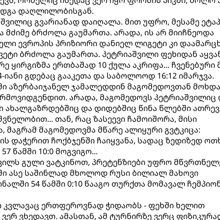
ეევს, რომელიც ისედაც ვერ იყო ფორმის პიკში, ხოლო 
 იდგა დაღლილობისგან.
აშვილიც გვარიანად დაიღალა. მით უფრო, მესამე ეტა
 მძიმე ბრძოლა გაუმართა. არადა, ის არ მიიჩნეოდა
ელი ევროპის პრიზიორი დანიელ ლიგეტი კი დაამარცხ
ვეტი ბრძოლა გაუმართა. პეტრიაშვილი ფეხიდან აყვა
ერე ყირგიზმა ერთბაშად 10 ქულა აკრიფა... ჩვენებური
იანი გდებაც გააკეთა და საბოლოოდ 16:12 იმარჯვა.
ში აზერბაიჯანელ ჯამალედდინ მაგომედოვთან მოხდა
არმოვიდგენდით. არადა, მაგომედოვს პეტრიაშვილიც 
ბი ახალგაზრდებშიც და დიდებშიც წინა წლებში ათრე
ვნელობით... თან, რაც ზასეევი ჩამოიშორა, მისი
, მაგრამ მაგომედოვმა მწარე ალიყური გვტკიცა:
ის დაჭერით ჩოქბჯენში ჩაიყვანა, სადაც ზედიზედ ოთ
 წამში 10:0 მოგვიგო...
შვილს გული ვატკინოთ, პრეტენზიები უფრო მწვრთნე
ნაში ასე საშინლად მხოლოდ რუსი ბილიალ მახოვი
ნალში 54 წამში 0:10 წააგო თურქთა მომავალ ჩემპიონ
ი კვლავაც ერთფეროვნად ჭიდაობს - ფეხში ხელით
 ვერ ვხედავთ. ამასთან, ამ ტურნირზე ვერც ფიზიკურა