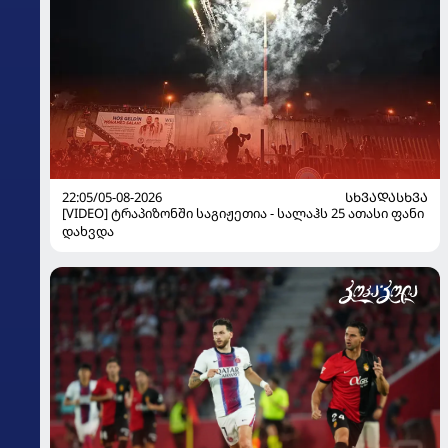
22:05/05-08-2026
ᲡᲮᲕᲐᲓᲐᲡᲮᲕᲐ
[VIDEO] ტრაპიზონში საგიჟეთია - სალაჰს 25 ათასი ფანი
დახვდა