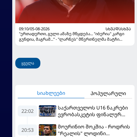
09:10/05-08-2026
ᲡᲮᲕᲐᲓᲐᲡᲮᲕᲐ
"ერთადერთი, გული ამაზე მწყდება... "იბერია" კარგი
გუნდია, მაგრამ..." - "ლარნეს" მწვრთნელმა მატჩი
შეაფასა და თბილისში თავდაჯერებული გუნდი
მოჰყავს
ყველა
სიახლეები
პოპულარული
საქართველოს U16 ნაკრები
22:02
ევრობასკეტის ფინალურ
ეტაპზე – A დივიზიონში
მოურინიო შოკშია - როდრის
ასპარეზობას იწყებს
20:53
"რეალის" ლოდინი