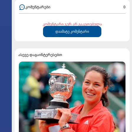
კომენტარები
0
კომენტარი ჯერ არ გაკეთებულა
დაამატე კომენტარი
ასევე დაგაინტერესებთ