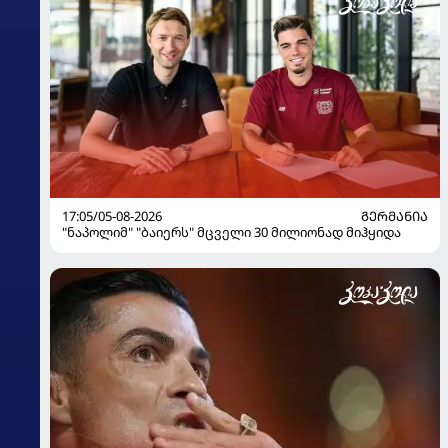
17:05/05-08-2026
ᲒᲔᲠᲛᲐᲜᲘᲐ
"ნაპოლიმ" "ბაიერს" მცველი 30 მილიონად მიჰყიდა