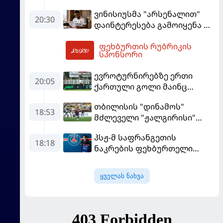
მობეზრდა და
ვინისიუსმა "არსენალით"
"ბარსელონაში" გადადის
20:30
დაინტერესება გამოიყენა და
"რეალთან" კონტრაქტი
ფეხბურთის რუბრიკის
მომგებიანად გააგრძელა
03:48
სპონსორი
ევროტურნირებზე ერთი
20:05
ქართული გოლი მაინც
გავიდა
თბილისის "დინამოს"
18:53
მძლეველი "ჟალგირისი"
სახლში "ჰაიდუკთან"
პსჟ-მ საფრანგეთის
განადგურდა
18:18
ნაკრების ფეხბურთელი
დაიმატა
ყველას ნახვა