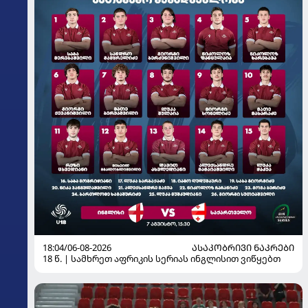
18:04/06-08-2026
ᲐᲡᲐᲙᲝᲑᲠᲘᲕᲘ ᲜᲐᲙᲠᲔᲑᲘ
18 წ. | სამხრეთ აფრიკის სერიას ინგლისით ვიწყებთ