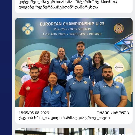
კიტეიშვილმა ვერ ითამაშა - "შტურმი" ჩემპიონთა
ლიგაზე "ფენერბაჰჩესთან" დამარცხდა
18:05/05-08-2026
ᲢᲧᲕᲘᲘᲡ ᲡᲠᲝᲚᲐ
ტყვიის სროლა. დიდი წარმატება ვროცლავში