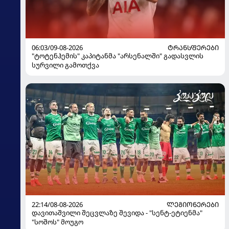
06:03/09-08-2026
ᲢᲠᲐᲜᲡᲤᲔᲠᲔᲑᲘ
"ტოტენჰემის" კაპიტანმა "არსენალში" გადასვლის
სურვილი გამოთქვა
22:14/08-08-2026
ᲚᲔᲒᲘᲝᲜᲔᲠᲔᲑᲘ
დავითაშვილი შეცვლაზე შევიდა - "სენტ-ეტიენმა"
"სოშოს" მოუგო