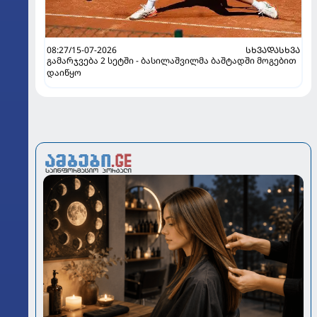
08:27/15-07-2026
ᲡᲮᲕᲐᲓᲐᲡᲮᲕᲐ
გამარჯვება 2 სეტში - ბასილაშვილმა ბაშტადში მოგებით
დაიწყო