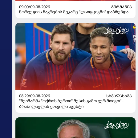
09:00/09-08-2026
ᲒᲔᲠᲛᲐᲜᲘᲐ
ნორვეგიის ნაკრების მეკარე "ლაიფციგში" დაბრუნდა
08:29/09-08-2026
ᲡᲮᲕᲐᲓᲐᲡᲮᲕᲐ
"ნეიმარმა "ოქროს ბურთი" მესის გამო ვერ მოიგო" -
ბრაზილიელის ყოფილი აგენტი