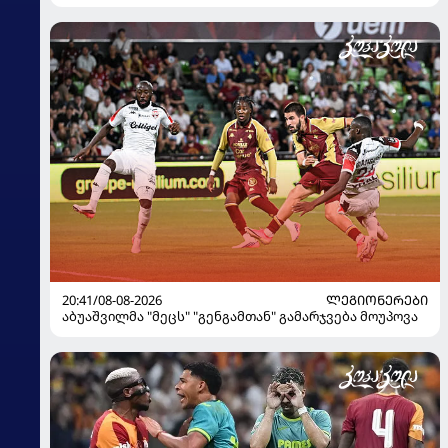
20:41/08-08-2026
ᲚᲔᲒᲘᲝᲜᲔᲠᲔᲑᲘ
აბუაშვილმა "მეცს" "გენგამთან" გამარჯვება მოუპოვა