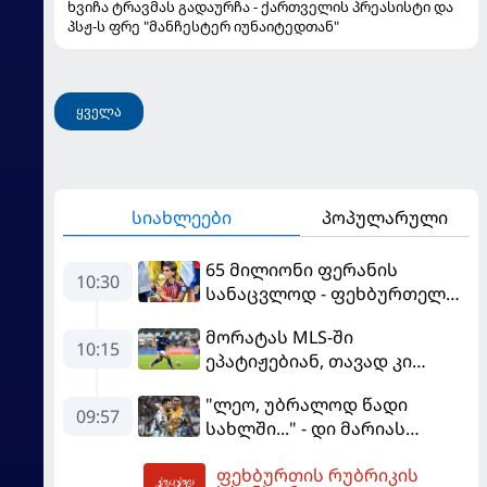
ხვიჩა ტრავმას გადაურჩა - ქართველის პრეასისტი და
პსჟ-ს ფრე "მანჩესტერ იუნაიტედთან"
ყველა
სიახლეები
პოპულარული
65 მილიონი ფერანის
10:30
სანაცვლოდ - ფეხბურთელს
პსჟ-ში სურს, "ბარსა" კი
მორატას MLS-ში
სოლიდური თანხის მიღებას
10:15
ეპატიჟებიან, თავად კი
გეგმავს
ფაბრეგასის
"ლეო, უბრალოდ წადი
გადაწყვეტილებას ელის
09:57
სახლში..." - დი მარიას
ემოციური წერილი მესის
ფეხბურთის რუბრიკის
11:15