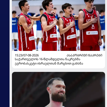
15:23/07-08-2026
ᲐᲡᲐᲙᲝᲑᲠᲘᲕᲘ ᲜᲐᲙᲠᲔᲑᲘ
საქართველოს 16-წლამდელთა ნაკრებმა
ევრობასკეტი ისრაელთან მარცხით გახსნა