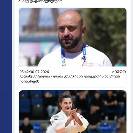
ასევე დაგაინტერესებთ
05:42/30-07-2026
ᲫᲘᲣᲓᲝ
გადაწყვეტილია - ლაშა გუჯეჯიანი უზბეკეთის ნაკრებს
ჩაიბარებს