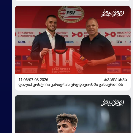
11:06/07-08-2026
ᲡᲮᲕᲐᲓᲐᲡᲮᲕᲐ
ფილიპ კოსტიჩი კარიერას ერედივიონში განაგრძობს