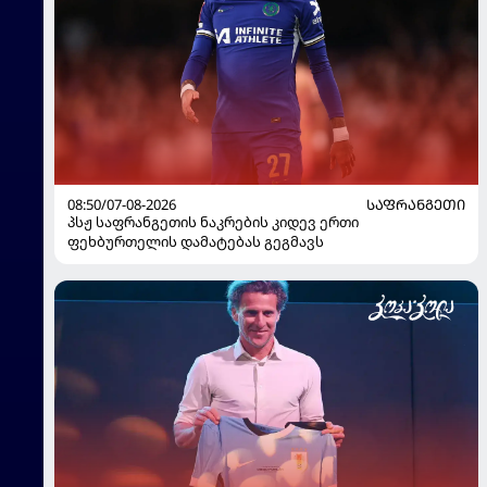
08:50/07-08-2026
ᲡᲐᲤᲠᲐᲜᲒᲔᲗᲘ
პსჟ საფრანგეთის ნაკრების კიდევ ერთი
ფეხბურთელის დამატებას გეგმავს