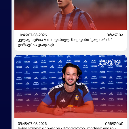
10:46/07-08-2026
ᲘᲢᲐᲚᲘᲐ
კვლავ სერია A-ში - დანიელ მალდინი "კალიარის"
ღირსებას დაიცავს
09:48/07-08-2026
ᲘᲜᲒᲚᲘᲡᲘ
სარეკორდო შენაძენი - ტრაფორდი პრემიერ ლიგის