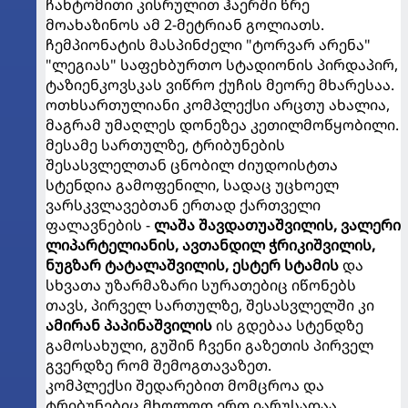
ჩახტომითი კისრულით ჰაერში წრე
მოახაზინოს ამ 2-მეტრიან გოლიათს.
ჩემპიონატის მასპინძელი "ტორვარ არენა"
"ლეგიას" საფეხბურთო სტადიონის პირდაპირ,
ტაზიენკოვსკას ვიწრო ქუჩის მეორე მხარესაა.
ოთხსართულიანი კომპლექსი არცთუ ახალია,
მაგრამ უმაღლეს დონეზეა კეთილმოწყობილი.
მესამე სართულზე, ტრიბუნების
შესასვლელთან ცნობილ ძიუდოისტთა
სტენდია გამოფენილი, სადაც უცხოელ
ვარსკვლავებთან ერთად ქართველი
ფალავნების -
ლაშა შავდათუაშვილის, ვალერი
ლიპარტელიანის, ავთანდილ ჭრიკიშვილის,
ნუგზარ ტატალაშვილის, ესტერ სტამის
და
სხვათა უზარმაზარი სურათებიც იწონებს
თავს, პირველ სართულზე, შესასვლელში კი
ამირან პაპინაშვილის
ის გდებაა სტენდზე
გამოსახული, გუშინ ჩვენი გაზეთის პირველ
გვერდზე რომ შემოგთავაზეთ.
კომპლექსი შედარებით მომცროა და
ტრიბუნებიც მხოლოდ ერთ იარუსადაა