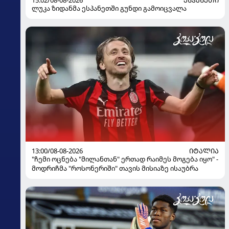
ლუკა ზიდანმა ესპანეთში გუნდი გამოიცვალა
13:00/08-08-2026
ᲘᲢᲐᲚᲘᲐ
"ჩემი ოცნება "მილანთან" ერთად რაიმეს მოგება იყო" -
მოდრიჩმა "როსონერიში" თავის მისიაზე ისაუბრა