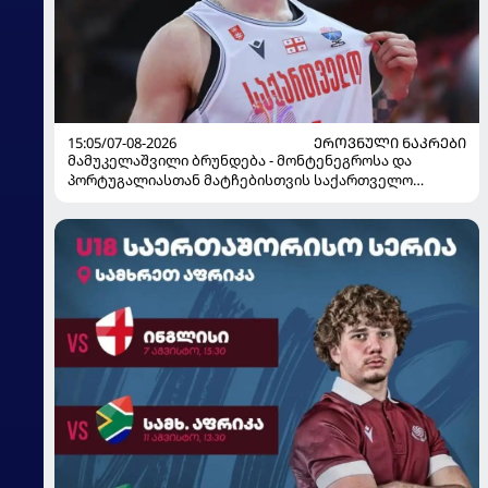
15:05/07-08-2026
ᲔᲠᲝᲕᲜᲣᲚᲘ ᲜᲐᲙᲠᲔᲑᲘ
მამუკელაშვილი ბრუნდება - მონტენეგროსა და
პორტუგალიასთან მატჩებისთვის საქართველო
მზადებას 15 კალათბურთელით იწყებს