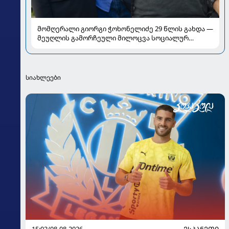
მომღერალი გიორგი ჭოხონელიძე 29 წლის გახდა —
მეუღლის გამორჩეული მილოცვა სოციალურ
ქსელში
სიახლეები
15:02/08-08-2026
ᲔᲡᲞᲐᲜᲔᲗᲘ