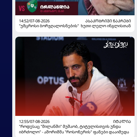
14:52/07-08-2026
ᲐᲡᲐᲙᲝᲑᲠᲘᲕᲘ ᲜᲐᲙᲠᲔᲑᲘ
"უმცროსი ბორჯღალოსნების" ხუთი ლელო ინგლისთან
12:55/07-08-2026
ᲘᲢᲐᲚᲘᲐ
"როდესაც "მილანში" მუშაობ, ტიტულისთვის უნდა
იბრძოლო" - ამორიმმა "როსონერის" ფანები დააიმედა