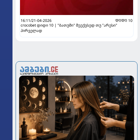
16:11/21-04-2026
ᲓᲘᲓᲘ 10
crocobet დიდი 10 | "ბათუმი" მეექვსედ თუ "არესი"
პირველად