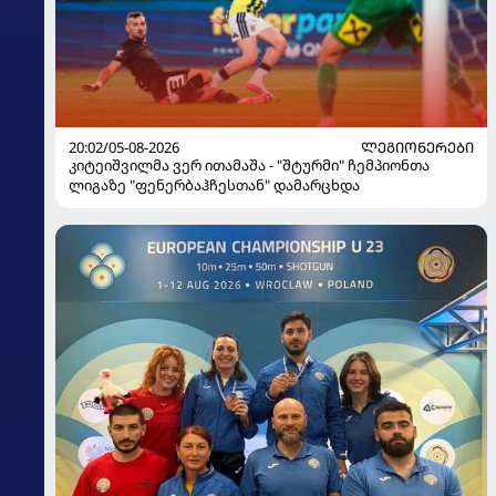
20:02/05-08-2026
ᲚᲔᲒᲘᲝᲜᲔᲠᲔᲑᲘ
კიტეიშვილმა ვერ ითამაშა - "შტურმი" ჩემპიონთა
ლიგაზე "ფენერბაჰჩესთან" დამარცხდა