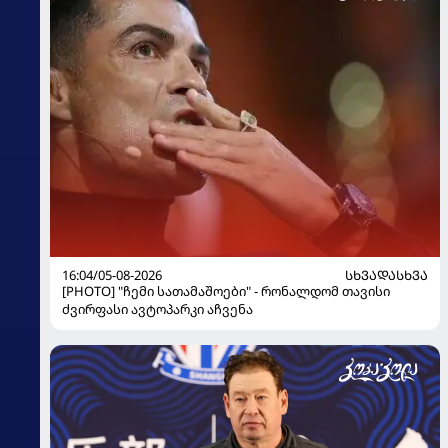
16:04/05-08-2026
ᲡᲮᲕᲐᲓᲐᲡᲮᲕᲐ
[PHOTO] "ჩემი სათამაშოები" - რონალდომ თავისი
ძვირფასი ავტოპარკი აჩვენა