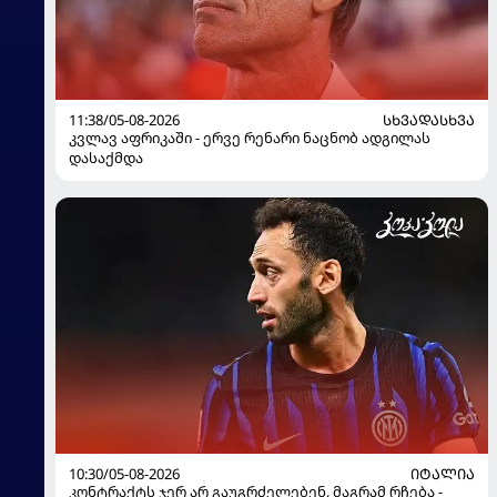
11:38/05-08-2026
ᲡᲮᲕᲐᲓᲐᲡᲮᲕᲐ
კვლავ აფრიკაში - ერვე რენარი ნაცნობ ადგილას
დასაქმდა
10:30/05-08-2026
ᲘᲢᲐᲚᲘᲐ
კონტრაქტს ჯერ არ გაუგრძელებენ, მაგრამ რჩება -