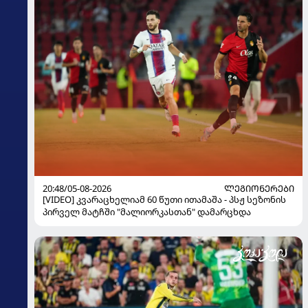
20:48/05-08-2026
ᲚᲔᲒᲘᲝᲜᲔᲠᲔᲑᲘ
[VIDEO] კვარაცხელიამ 60 წუთი ითამაშა - პსჟ სეზონის
პირველ მატჩში "მალიორკასთან" დამარცხდა