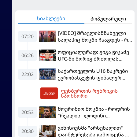
სიახლეები
პოპულარული
[VIDEO] მრავლისმნახველი
07:20
სალაჰიც შოკში ჩააგდეს - რა
ხდებოდა ტრაბზონში
ოფიციალურად: გიგა ჭიკაძე
ეგვიპტელი ფეხბურთელის
06:26
UFC-ში მორიგ ბრძოლას
წარდგენისას
სექტემბერში გამართავს
საქართველოს U16 ნაკრები
22:02
ევრობასკეტის ფინალურ
ეტაპზე – A დივიზიონში
ფეხბურთის რუბრიკის
ასპარეზობას იწყებს
07:34
სპონსორი
მოურინიო შოკშია - როდრის
20:53
"რეალის" ლოდინი
მობეზრდა და
ვინისიუსმა "არსენალით"
"ბარსელონაში" გადადის
20:30
დაინტერესება გამოიყენა და