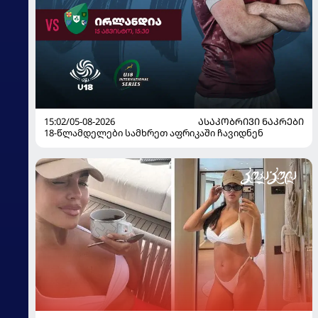
15:02/05-08-2026
ᲐᲡᲐᲙᲝᲑᲠᲘᲕᲘ ᲜᲐᲙᲠᲔᲑᲘ
18-წლამდელები სამხრეთ აფრიკაში ჩავიდნენ