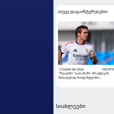
ასევე დაგაინტერესებთ
12:50/05-08-2026
ᲘᲢᲐᲚᲘ
"რეალმა" სათამაშო პრაქტიკის
მისაღებად მასტანტუონო
იტალიაში გაანათხოვრა
სიახლეები