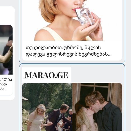
თუ დილაობით, უზმოზე, წყლის
დალევა გულისრევის შეგრძნებას
იწვევს - რა უნდა ვიცოდეთ
ᲢᲐᲚᲘᲐ
რთად
ჩმა
ე