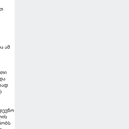
ეთ
თ
ა ამ
რთი
და
სად
დ
მდევნო
ლის
ნობს