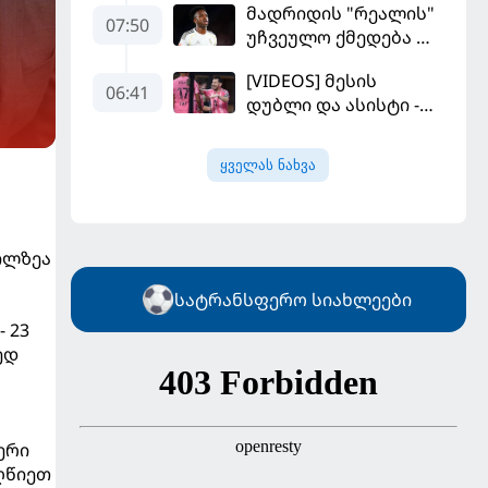
მადრიდის "რეალის"
კალათბურთელია
07:50
უჩვეულო ქმედება და
დიდი კომპრომისი -
[VIDEOS] მესის
ვინისიუსის
06:41
დუბლი და ასისტი -
მომავალი გადაწყდა
მაიამის "ინტერმა"
"სან ლუისს" მოუგო
ყველას ნახვა
ილზეა
სატრანსფერო სიახლეები
 23
ედ
ერი
აღწიეთ