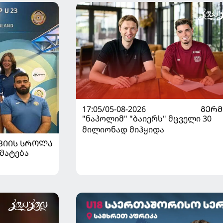
17:05/05-08-2026
ᲒᲔᲠᲛ
"ნაპოლიმ" "ბაიერს" მცველი 30
მილიონად მიჰყიდა
ᲕᲘᲘᲡ ᲡᲠᲝᲚᲐ
მატება