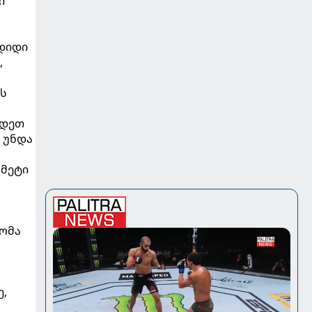
ი
 დიდი
,
ის
ოდეთ
 უნდა
 მეტი
დომა
ე,