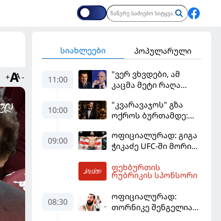
სიახლეები
პოპულარული
"ვერ ვხვდები, ამ
+
-
11:00
კაცმა მეტი რაღა
უნდა ჩაიდინოს?" -
"კვარავაჯოს" გზა
ფიგუ ინფანტინოს
10:00
ოქროს ბურთამდე:
გადადგომას
თანამედროვე
მოითხოვს
ოფიციალურად: გიგა
ქართული ზღაპარი
09:00
ჭიკაძე UFC-ში მორიგ
ბრძოლას
ფეხბურთის
სექტემბერში
12:42
რუბრიკის სპონსორი
გამართავს
ოფიციალურად:
08:30
თორნიკე შენგელია
"დუბაის"