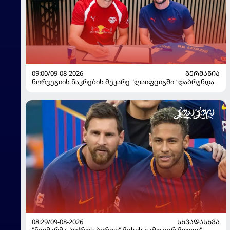
09:00/09-08-2026
ᲒᲔᲠᲛᲐᲜᲘᲐ
ნორვეგიის ნაკრების მეკარე "ლაიფციგში" დაბრუნდა
08:29/09-08-2026
ᲡᲮᲕᲐᲓᲐᲡᲮᲕᲐ
"ნეიმარმა "ოქროს ბურთი" მესის გამო ვერ მოიგო" -