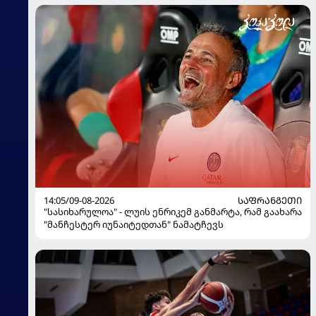
14:05/09-08-2026
ᲡᲐᲤᲠᲐᲜᲒᲔᲗᲘ
"სასიხარულოა" - ლუის ენრიკემ განმარტა, რამ გაახარა
"მანჩესტერ იუნაიტედთან" ნამატჩევს