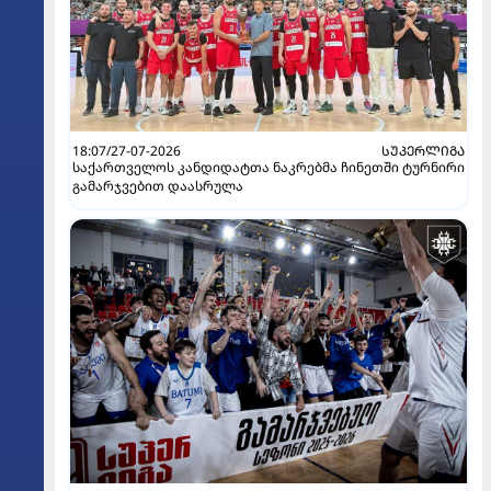
18:07/27-07-2026
ᲡᲣᲞᲔᲠᲚᲘᲒᲐ
საქართველოს კანდიდატთა ნაკრებმა ჩინეთში ტურნირი
გამარჯვებით დაასრულა