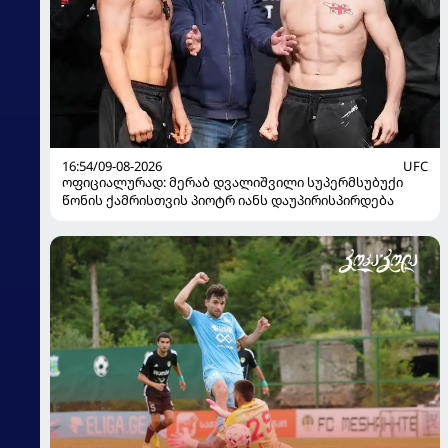
16:54/09-08-2026
UFC
ოფიციალურად: მერაბ დვალიშვილი სუპერმსუბუქი
წონის ქამრისთვის პიოტრ იანს დაუპირისპირდება