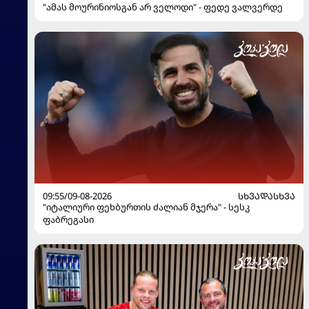
"ამას მოურინიოსგან არ ველოდი" - ფედე ვალვერდე
09:55/09-08-2026
ᲡᲮᲕᲐᲓᲐᲡᲮᲕᲐ
"იტალიური ფეხბურთის ძალიან მჯერა" - სესკ
ფაბრეგასი