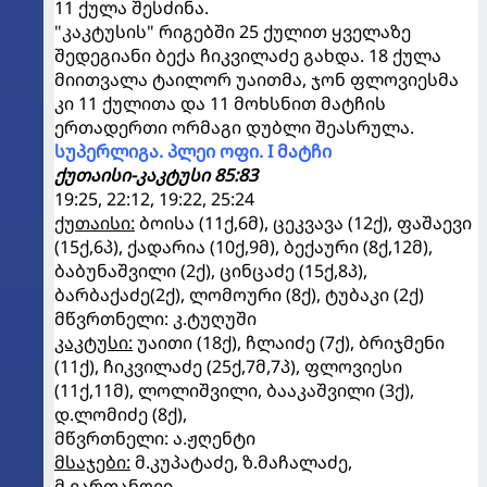
11 ქულა შესძინა.
"კაკტუსის" რიგებში 25 ქულით ყველაზე
შედეგიანი ბექა ჩიკვილაძე გახდა. 18 ქულა
მიითვალა ტაილორ უაითმა, ჯონ ფლოვიესმა
კი 11 ქულითა და 11 მოხსნით მატჩის
ერთადერთი ორმაგი დუბლი შეასრულა.
სუპერლიგა. პლეი ოფი. I მატჩი
ქუთაისი-კაკტუსი 85:83
19:25, 22:12, 19:22, 25:24
ქუთაისი:
ბოისა (11ქ,6მ), ცეკვავა (12ქ), ფაშაევი
(15ქ,6პ), ქადარია (10ქ,9მ), ბექაური (8ქ,12მ),
ბაბუნაშვილი (2ქ), ცინცაძე (15ქ,8პ),
ბარბაქაძე(2ქ), ლომოური (8ქ), ტუბაკი (2ქ)
მწვრთნელი: კ.ტუღუში
კაკტუსი:
უაითი (18ქ), ჩლაიძე (7ქ), ბრიჯმენი
(11ქ), ჩიკვილაძე (25ქ,7მ,7პ), ფლოვიესი
(11ქ,11მ), ლოლიშვილი, ბააკაშვილი (3ქ),
დ.ლომიძე (8ქ),
მწვრთნელი: ა.ჟღენტი
მსაჯები:
მ.კუპატაძე, ზ.მაჩალაძე,
მ.ვართანოვი.