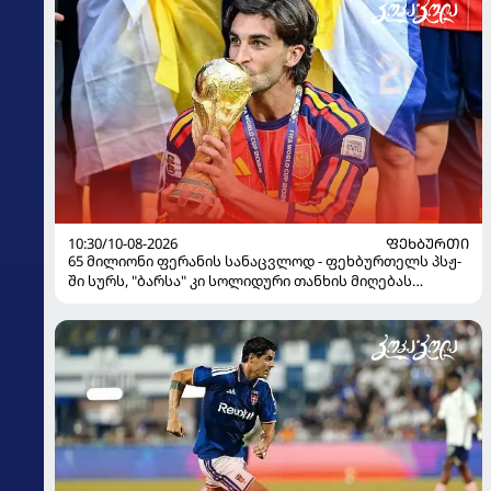
10:30/10-08-2026
ᲤᲔᲮᲑᲣᲠᲗᲘ
65 მილიონი ფერანის სანაცვლოდ - ფეხბურთელს პსჟ-
ში სურს, "ბარსა" კი სოლიდური თანხის მიღებას
გეგმავს