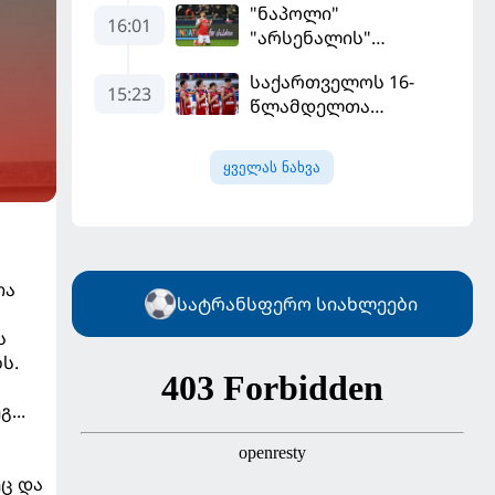
"ნაპოლი"
მილიონად შეიძინა
16:01
"არსენალის"
თავდამსხმელის
საქართველოს 16-
შეძენას ცდილობს
15:23
წლამდელთა
ნაკრებმა
ევრობასკეტი
ყველას ნახვა
ისრაელთან მარცხით
გახსნა
თა
სატრანსფერო სიახლეები
ს
ს.
...
ც და