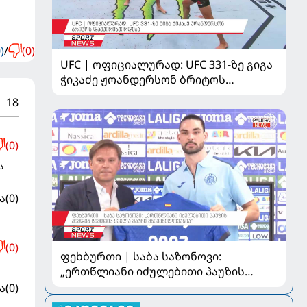
)
/
(0)
UFC | ოფიციალურად: UFC 331-ზე გიგა
ჭიკაძე ჟოანდერსონ ბრიტოს
დაუპირისპირდება
18
(0)
ა
ა
(0)
(0)
ფეხბურთი | საბა საზონოვი:
„ერთწლიანი იძულებითი პაუზის
შემდეგ ჩემთვის ყველა მატჩი
ა
(0)
მნიშვნელოვანია“