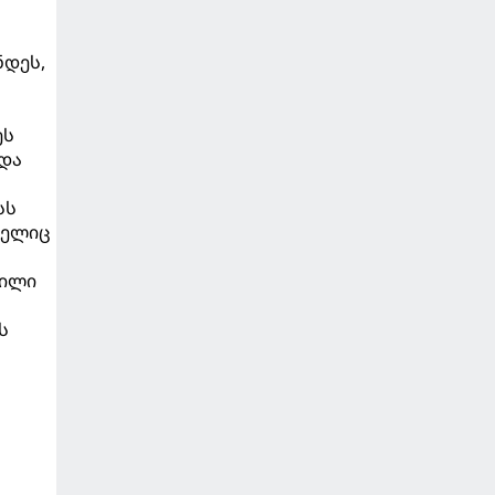
ნდეს,
ეს
 და
სს
მელიც
დილი
ს