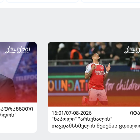
ვნახავთ აგვისტოში
ᲡᲐᲤᲠᲐᲜᲒᲔᲗᲘ
16:01/07-08-2026
ᲘᲢ
ორდოს"
"ნაპოლი" "არსენალის"
თავდამსხმელის შეძენას ცდილო