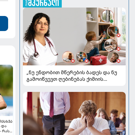
„ნუ ენდობით მწერების ბადეს და ნუ
გამოიწვევთ ღებინებას ქიმიის
გადაყლაპვისას“ - როგორ ვიხსნათ
ბავშვი კრიტიკულ სიტუაციაში,
პედიატრ სალომე ახვლედიანის
რჩევები
ᲓᲐᲡᲮᲕᲐ
ს და
- რას