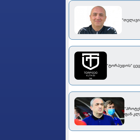
"თელავი
"პროტე
ფან-კლ