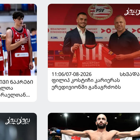
11:06/07-08-2026
ᲡᲮᲕᲐᲓᲐ
ფილიპ კოსტიჩი კარიერას
ᲘᲕᲘ ᲜᲐᲙᲠᲔᲑᲘ
ერედივიონში განაგრძობს
ელთა
ისრაელთან