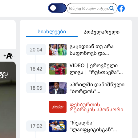
სიახლეები
პოპულარული
გაყიდიან თუ არა
20:04
საფონოვს და
+
-
შევალიეს - ვინ
VIDEO | ეროვნული
იქნება პსჟ-ს
18:42
ლიგა | "რუსთავმა"
ძირითადი მეკარე?
უკეთ ითამაშა და
აპრილში დანიშნული
დამსახურებულად
18:05
"ბორდოს"
მოიგო, "ტორპედომ"
მწვრთნელი
გვიან გაიღვიძა...
ფეხბურთის
გადააყენეს
20:14
რუბრიკის სპონსორი
"რეალმა"
17:02
"ლაიფციგისგან"
შემტევი 140