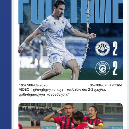
19:47/08-08-2026
ᲔᲠᲝᲕᲜᲣᲚᲘ ᲚᲘᲒᲐ
VIDEO | ეროვნული ლიგა | დინამო ბთ 2-2 გაგრა.
გამოსყიდული "დანაშაული"