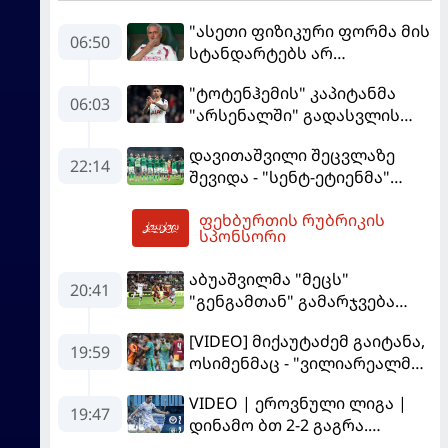
"ასეთი ფიზიკური ფორმა მის
06:50
სტანდარტებს არ
შეეფერება" - მოურინიომ
"ტოტენჰემის" კაპიტანმა
"რეალის" ახალწვეული
06:03
"არსენალში" გადასვლის
გააკრიტიკა
სურვილი გამოთქვა
დავითაშვილი შეცვლაზე
22:14
შევიდა - "სენტ-ეტიენმა"
"სოშოს" მოუგო
ფეხბურთის რუბრიკის
07:41
სპონსორი
აბუაშვილმა "მეცს"
20:41
"გენგამთან" გამარჯვება
მოუპოვა
[VIDEO] მიქაუტაძემ გაიტანა,
19:59
ოსიმენმაც - "ვილიარეალმა"
სტამბოლში
VIDEO | ეროვნული ლიგა |
"გალათასარაის" მოუგო
19:47
დინამო ბთ 2-2 გაგრა.
გამოსყიდული "დანაშაული"