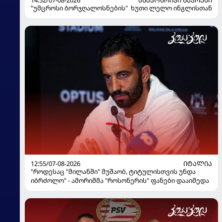
14:52/07-08-2026
ᲐᲡᲐᲙᲝᲑᲠᲘᲕᲘ ᲜᲐᲙᲠᲔᲑᲘ
"უმცროსი ბორჯღალოსნების" ხუთი ლელო ინგლისთან
12:55/07-08-2026
ᲘᲢᲐᲚᲘᲐ
"როდესაც "მილანში" მუშაობ, ტიტულისთვის უნდა
იბრძოლო" - ამორიმმა "როსონერის" ფანები დააიმედა