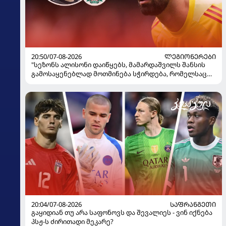
20:50/07-08-2026
ᲚᲔᲒᲘᲝᲜᲔᲠᲔᲑᲘ
"სეზონს ალისონი დაიწყებს, მამარდაშვილს შანსის
გამოსაყენებლად მოთმინება სჭირდება, რომელსაც
100%-ით მიიღებს" - განაცხადა "ლივერპულის"
ყოფილმა მეკარემ
20:04/07-08-2026
ᲡᲐᲤᲠᲐᲜᲒᲔᲗᲘ
გაყიდიან თუ არა საფონოვს და შევალიეს - ვინ იქნება
პსჟ-ს ძირითადი მეკარე?