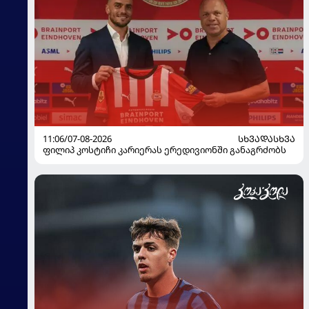
11:06/07-08-2026
ᲡᲮᲕᲐᲓᲐᲡᲮᲕᲐ
ფილიპ კოსტიჩი კარიერას ერედივიონში განაგრძობს