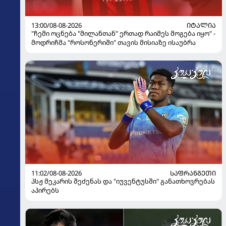
13:00/08-08-2026
ᲘᲢᲐᲚᲘᲐ
"ჩემი ოცნება "მილანთან" ერთად რაიმეს მოგება იყო" -
მოდრიჩმა "როსონერიში" თავის მისიაზე ისაუბრა
11:02/08-08-2026
ᲡᲐᲤᲠᲐᲜᲒᲔᲗᲘ
პსჟ მეკარის შეძენას და "იუვენტუსში" განათხოვრებას
აპირებს