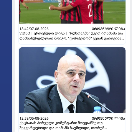
18:42/07-08-2026
ᲔᲠᲝᲕᲜᲣᲚᲘ ᲚᲘᲒᲐ
VIDEO | ეროვნული ლიგა | "რუსთავმა" უკეთ ითამაშა და
დამსახურებულად მოიგო, "ტორპედომ" გვიან გაიღვიძა...
12:59/05-08-2026
ᲔᲠᲝᲕᲜᲣᲚᲘ ᲚᲘᲒᲐ
ქეცბაიას პირველი კომენტარი: მოედანზე თუ
შევვარდებოდი და თამაშს ჩავშლიდი, თორემ...