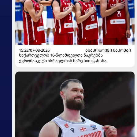
15:23/07-08-2026
ᲐᲡᲐᲙᲝᲑᲠᲘᲕᲘ ᲜᲐᲙᲠᲔᲑᲘ
საქართველოს 16-წლამდელთა ნაკრებმა
ევრობასკეტი ისრაელთან მარცხით გახსნა