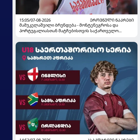
15:05/07-08-2026
ᲔᲠᲝᲕᲜᲣᲚᲘ ᲜᲐᲙᲠᲔᲑᲘ
მამუკელაშვილი ბრუნდება - მონტენეგროსა და
პორტუგალიასთან მატჩებისთვის საქართველო
მზადებას 15 კალათბურთელით იწყებს