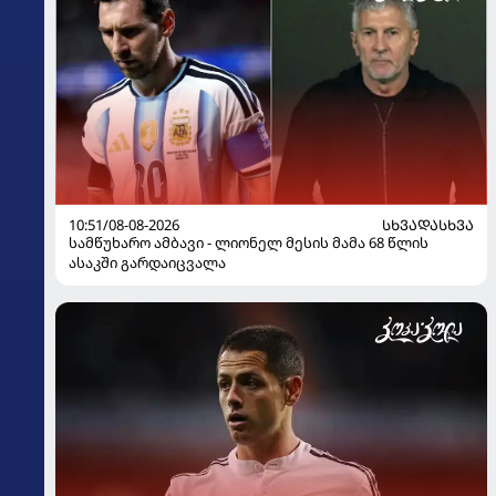
10:51/08-08-2026
ᲡᲮᲕᲐᲓᲐᲡᲮᲕᲐ
სამწუხარო ამბავი - ლიონელ მესის მამა 68 წლის
ასაკში გარდაიცვალა