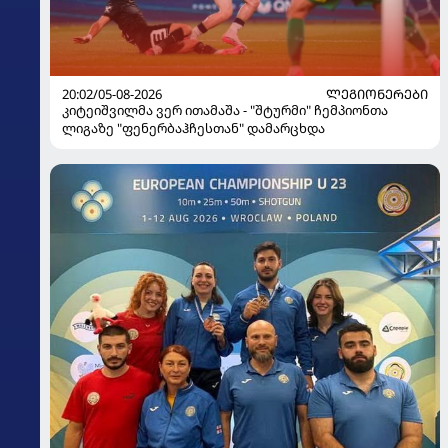
20:02/05-08-2026
ᲚᲔᲒᲘᲝᲜᲔᲠᲔᲑᲘ
კიტეიშვილმა ვერ ითამაშა - "შტურმი" ჩემპიონთა
ლიგაზე "ფენერბაჰჩესთან" დამარცხდა