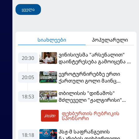
ყველა
სიახლეები
პოპულარული
ვინისიუსმა "არსენალით"
20:30
დაინტერესება გამოიყენა და
"რეალთან" კონტრაქტი
ევროტურნირებზე ერთი
მომგებიანად გააგრძელა
20:05
ქართული გოლი მაინც
გავიდა
თბილისის "დინამოს"
18:53
მძლეველი "ჟალგირისი"
სახლში "ჰაიდუკთან"
ფეხბურთის რუბრიკის
განადგურდა
20:52
სპონსორი
პსჟ-მ საფრანგეთის
18:18
ნაკრების ფეხბურთელი