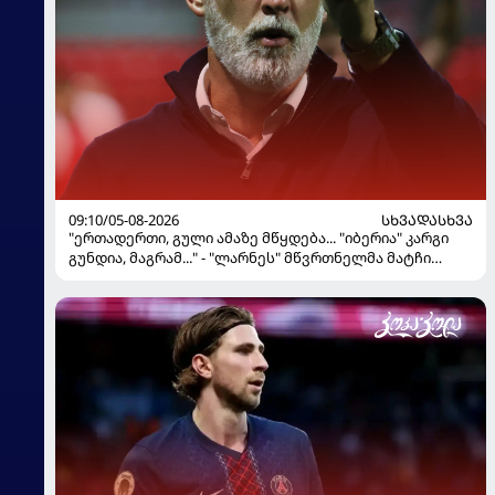
09:10/05-08-2026
ᲡᲮᲕᲐᲓᲐᲡᲮᲕᲐ
"ერთადერთი, გული ამაზე მწყდება... "იბერია" კარგი
გუნდია, მაგრამ..." - "ლარნეს" მწვრთნელმა მატჩი
შეაფასა და თბილისში თავდაჯერებული გუნდი
მოჰყავს