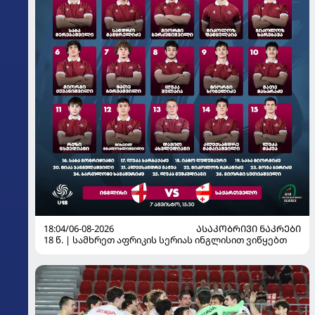
18:04/06-08-2026
ᲐᲡᲐᲙᲝᲑᲠᲘᲕᲘ ᲜᲐᲙᲠᲔᲑᲘ
18 წ. | სამხრეთ აფრიკის სერიას ინგლისით ვიწყებთ