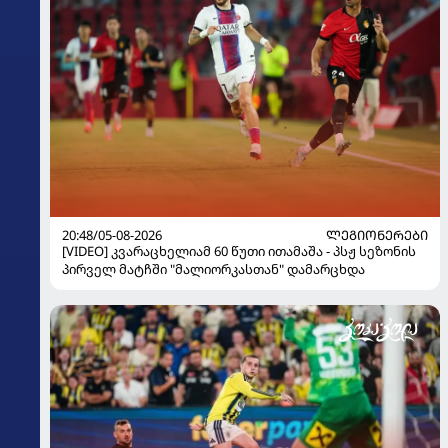
20:48/05-08-2026
ᲚᲔᲒᲘᲝᲜᲔᲠᲔᲑᲘ
[VIDEO] კვარაცხელიამ 60 წუთი ითამაშა - პსჟ სეზონის
პირველ მატჩში "მალიორკასთან" დამარცხდა