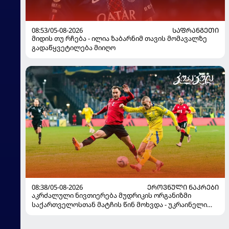
08:53/05-08-2026
ᲡᲐᲤᲠᲐᲜᲒᲔᲗᲘ
მიდის თუ რჩება - ილია ზაბარნიმ თავის მომავალზე
გადაწყვეტილება მიიღო
08:38/05-08-2026
ᲔᲠᲝᲕᲜᲣᲚᲘ ᲜᲐᲙᲠᲔᲑᲘ
აკრძალული ნივთიერება მუდრიკის ორგანიზმი
საქართველოსთან მატჩის წინ მოხვდა - უკრაინელი
ჟურნალისტი ფეხბურთელის დისკვალიფიკაციაზე
ინფორმაციას ავრცელებს