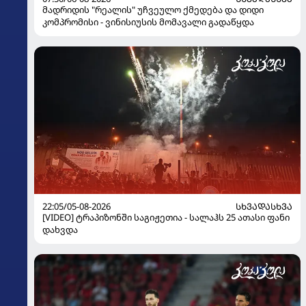
მადრიდის "რეალის" უჩვეულო ქმედება და დიდი
კომპრომისი - ვინისიუსის მომავალი გადაწყდა
22:05/05-08-2026
ᲡᲮᲕᲐᲓᲐᲡᲮᲕᲐ
[VIDEO] ტრაპიზონში საგიჟეთია - სალაჰს 25 ათასი ფანი
დახვდა