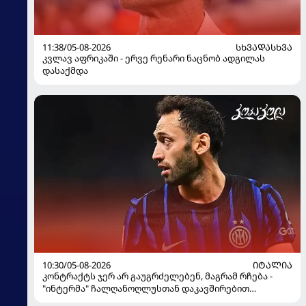
11:38/05-08-2026
ᲡᲮᲕᲐᲓᲐᲡᲮᲕᲐ
კვლავ აფრიკაში - ერვე რენარი ნაცნობ ადგილას
დასაქმდა
10:30/05-08-2026
ᲘᲢᲐᲚᲘᲐ
კონტრაქტს ჯერ არ გაუგრძელებენ, მაგრამ რჩება -
"ინტერმა" ჩალღანოღლუსთან დაკავშირებით
გადაწყვეტილება მიიღო