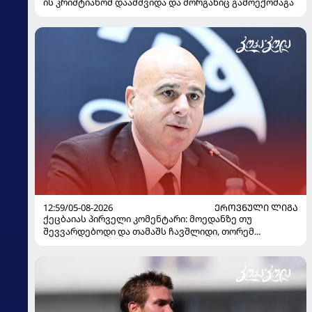
ის კრიშტიანომ დაამშვიდა და მორგანიც გამოექომაგა
12:59/05-08-2026
ᲔᲠᲝᲕᲜᲣᲚᲘ ᲚᲘᲒᲐ
ქეცბაიას პირველი კომენტარი: მოედანზე თუ
შევვარდებოდი და თამაშს ჩავშლიდი, თორემ...