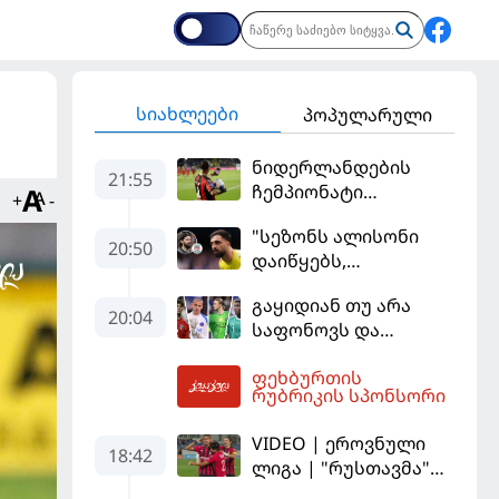
სიახლეები
პოპულარული
ნიდერლანდების
21:55
ჩემპიონატი
+
-
იეგოიანის გოლით
"სეზონს ალისონი
გაიხსნა - ის მატჩის
20:50
დაიწყებს,
MVP გახდა
მამარდაშვილს
გაყიდიან თუ არა
შანსის
20:04
საფონოვს და
გამოსაყენებლად
შევალიეს - ვინ
მოთმინება
ფეხბურთის
იქნება პსჟ-ს
სჭირდება,
22:19
რუბრიკის სპონსორი
ძირითადი მეკარე?
რომელსაც 100%-ით
მიიღებს" - განაცხადა
VIDEO | ეროვნული
18:42
"ლივერპულის"
ლიგა | "რუსთავმა"
ყოფილმა მეკარემ
უკეთ ითამაშა და