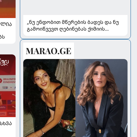
„ნუ ენდობით მწერების ბადეს და ნუ
ᲐᲚᲘᲐ
გამოიწვევთ ღებინებას ქიმიის
გადაყლაპვისას“ - როგორ ვიხსნათ
ბს
ბავშვი კრიტიკულ სიტუაციაში,
პედიატრ სალომე ახვლედიანის
რჩევები
ᲡᲮᲕᲐ