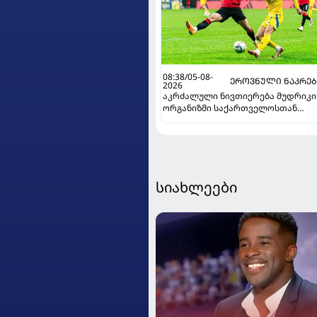
08:38/05-08-
ᲔᲠᲝᲕᲜᲣᲚᲘ ᲜᲐᲙᲠᲔ
2026
აკრძალული ნივთიერება მუდრიკი
ორგანიზმი საქართველოსთან
მატჩის წინ მოხვდა - უკრაინელი
ჟურნალისტი ფეხბურთელის
დისკვალიფიკაციაზე ინფორმაცია
ავრცელებს
სიახლეები