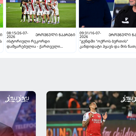
08:15/26-07-
09:31/16-07-
ᲑᲘ
ᲔᲠᲝᲕᲜᲣᲚᲘ ᲜᲐᲙᲠᲔᲑᲘ
ᲔᲠᲝᲕᲜᲣᲚᲘ ᲜᲐ
2026
2026
ს
ისტორიული რეკორდი
"გუნდში "ოქროს ბურთის"
დამყარებულია - ქართველი
კანდიდატი ჰყავს და მის ნათ
ფეხბურთელების ფასი სულ უფრო
ვერ ვიგებ" - ბიძინა ბარათაშ
იზრდება
ოლისეს შესახებ სანიოლის
ს
განცხადებაზე