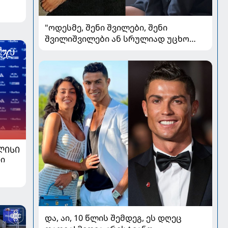
"ოდესმე, შენი შვილები, შენი
შვილიშვილები ან სრულიად უცხო
ადამიანები შეხედავენ ამ
პორტრეტს...." - რას წერს მარი ნაკანი
კრისტი ყიფშიძეზე
ᲚᲘᲡᲘ
ი
და, აი, 10 წლის შემდეგ, ეს დღეც