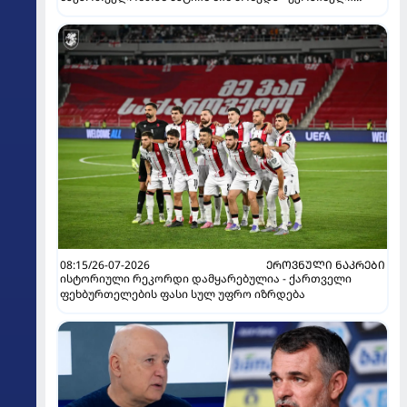
ჟურნალისტი ფეხბურთელის დისკვალიფიკაციაზე
ინფორმაციას ავრცელებს
08:15/26-07-2026
ᲔᲠᲝᲕᲜᲣᲚᲘ ᲜᲐᲙᲠᲔᲑᲘ
ისტორიული რეკორდი დამყარებულია - ქართველი
ფეხბურთელების ფასი სულ უფრო იზრდება