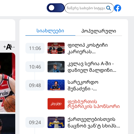
სიახლეები
პოპულარული
ფილიპ კოსტიჩი
+
-
11:06
კარიერას
ერედივიონში
კვლავ სერია A-ში -
განაგრძობს
10:46
დანიელ მალდინი
"კალიარის"
სარეკორდო
ღირსებას დაიცავს
09:48
შენაძენი -
ტრაფორდი პრემიერ
ფეხბურთის
ლიგის მორიგ გუნდში
12:10
რუბრიკის სპონსორი
გადავიდა
ქართველებისთვის
09:24
ნაცნობ ვან'ტ სხიპს
ყაზახეთის ნაკრები