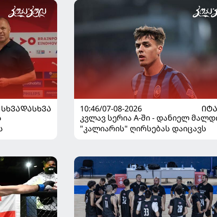
ᲡᲮᲕᲐᲓᲐᲡᲮᲕᲐ
10:46/07-08-2026
ᲘᲢ
ს
კვლავ სერია A-ში - დანიელ მალდ
ს
"კალიარის" ღირსებას დაიცავს