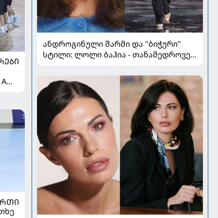
ანდროგინული შარმი და "ბიჭური"
სტილი: ლოლი ბაჰია - თანამედროვე
ᲠᲔᲑᲘ
მოდის ახალი ფავორიტი
 A
ᲣᲠᲗᲘ
თხე