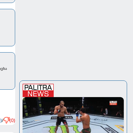
)
/
(0)