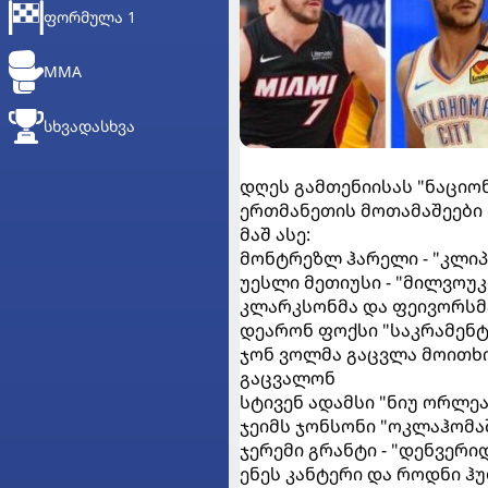
ᲤᲝᲠᲛᲣᲚᲐ 1
MMA
ᲡᲮᲕᲐᲓᲐᲡᲮᲕᲐ
დღეს გამთენიისას "ნაცი
ერთმანეთის მოთამაშეები 
მაშ ასე:
მონტრეზლ ჰარელი - "კლიპ
უესლი მეთიუსი - "მილვოუკ
კლარკსონმა და ფეივორსმა
დეარონ ფოქსი "საკრამენტ
ჯონ ვოლმა გაცვლა მოითხო
გაცვალონ
სტივენ ადამსი "ნიუ ორლე
ჯეიმს ჯონსონი "ოკლაჰომაშ
ჯერემი გრანტი - "დენვერი
ენეს კანტერი და როდნი ჰ