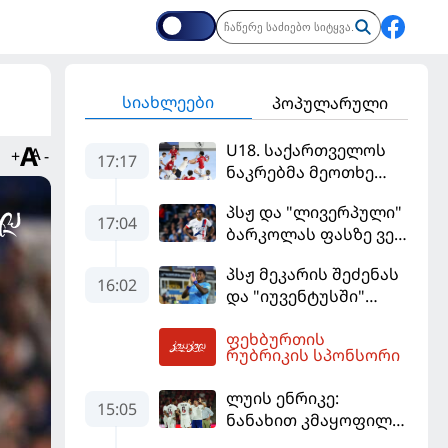
სიახლეები
პოპულარული
U18. საქართველოს
+
-
17:17
ნაკრებმა მეოთხე
მატჩიც მოიგო და
პსჟ და "ლივერპული"
ერთპიროვნული
17:04
ბარკოლას ფასზე ვერ
ლიდერი გახდა
თანხმდებიან
პსჟ მეკარის შეძენას
16:02
და "იუვენტუსში"
განათხოვრებას
ფეხბურთის
აპირებს
17:34
რუბრიკის სპონსორი
ლუის ენრიკე:
15:05
ნანახით კმაყოფილი
ვარ - ეს ის შედეგი არ