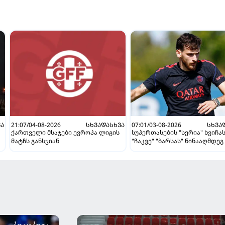
ᲕᲐ
21:07/04-08-2026
ᲡᲮᲕᲐᲓᲐᲡᲮᲕᲐ
07:01/03-08-2026
ᲡᲮᲕᲐ
ქართველი მსაჯები ევროპა ლიგის
სუპერთასების "სერია" ხვიჩა
მატჩს განსჯიან
"ჩაკვე" "ბარსას" წინააღმდეგ 
ვნახავთ აგვისტოში