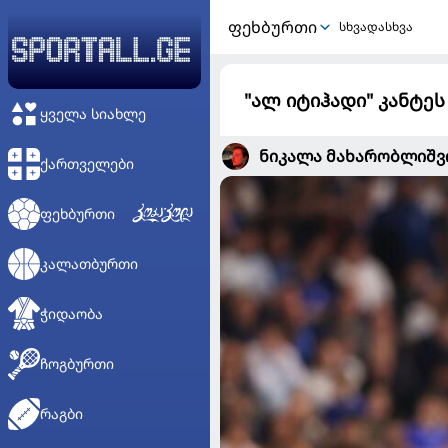
ᲤᲔᲮᲑᲣᲠᲗᲘ
სხვადასხვა
"ალ იტიჰადი" კანტე
ᲧᲕᲔᲚᲐ ᲡᲘᲐᲮᲚᲔ
ნიკალა მახარობლიშ
ᲥᲐᲠᲗᲕᲔᲚᲔᲑᲘ
ᲤᲔᲮᲑᲣᲠᲗᲘ
ᲙᲐᲚᲐᲗᲑᲣᲠᲗᲘ
ᲭᲘᲓᲐᲝᲑᲐ
ᲩᲝᲒᲑᲣᲠᲗᲘ
ᲠᲐᲒᲑᲘ