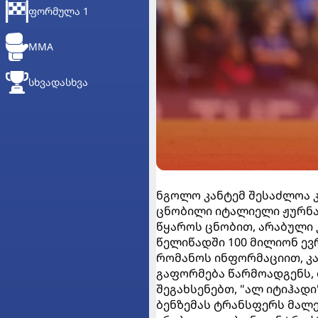
ᲤᲝᲠᲛᲣᲚᲐ 1
MMA
ᲡᲮᲕᲐᲓᲐᲡᲮᲕᲐ
ნგოლო კანტემ შესაძლოა კ
ცნობილი იტალიელი ჟურნა
წყაროს ცნობით, არაბული
წელიწადში 100 მილიონ ევ
რომანოს ინფორმაციით, კ
გაფორმება წარმოადგენს, 
შეგახსენებთ, "ალ იტიჰად
ბენზემას ტრანსფერს მალ