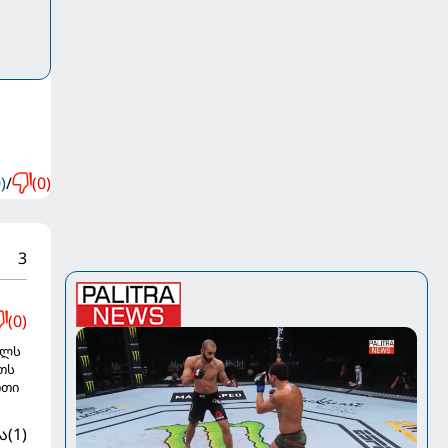
)
/
(0)
3
(0)
ულს
თს
რთი
ა
(1)