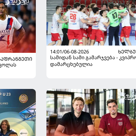
14:01/06-08-2026
ᲮᲔᲚᲑ
სამიდან სამი გამარჯვება - კვიპრ
ᲡᲐᲤᲠᲐᲜᲒᲔᲗᲘ
დამარცხებულია
რკოლას