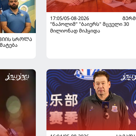
17:05/05-08-2026
ᲒᲔᲠᲛ
"ნაპოლიმ" "ბაიერს" მცველი 30
მილიონად მიჰყიდა
ᲕᲘᲘᲡ ᲡᲠᲝᲚᲐ
მატება