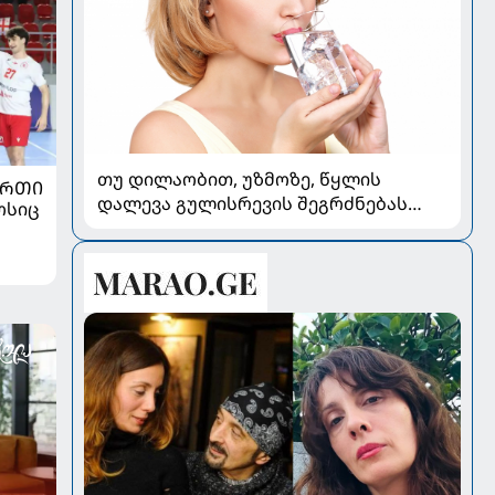
თუ დილაობით, უზმოზე, წყლის
ᲣᲠᲗᲘ
დალევა გულისრევის შეგრძნებას
ოსიც
იწვევს - რა უნდა ვიცოდეთ