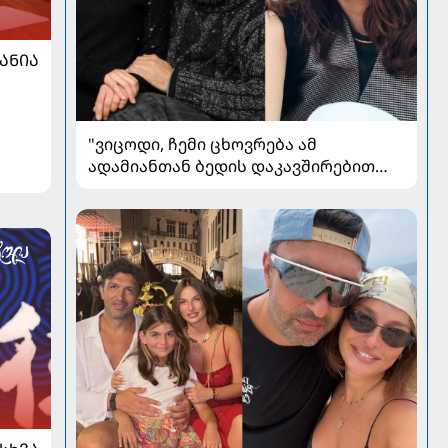
ᲐᲜᲘᲐ
"ვიცოდი, ჩემი ცხოვრება ამ
ადამიანთან ბედის დაკავშირებით
რადიკალურად შეიცვლებოდა" - ნინო
ჟვანია დატო ევგენიძესთან
ქორწინებასა და ოჯახზე