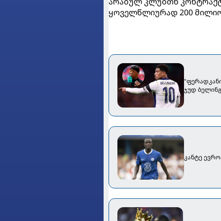
არაბულ კლუბთნ კონტრაქტს
ყოველწლიურად 200 მილიო
"ფერადკანი
ჯუდ ბელინგ
კანტე ევრო