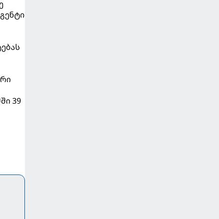
ე
აგენტი
ტებას
ური
ში 39