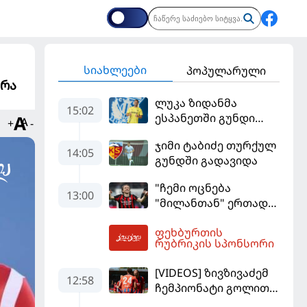
სიახლეები
პოპულარული
ბრა
ლუკა ზიდანმა
15:02
ესპანეთში გუნდი
+
-
გამოიცვალა
ჯიმი ტაბიძე თურქულ
14:05
გუნდში გადავიდა
"ჩემი ოცნება
13:00
"მილანთან" ერთად
რაიმეს მოგება იყო" -
ფეხბურთის
მოდრიჩმა
13:29
რუბრიკის სპონსორი
"როსონერიში" თავის
მისიაზე ისაუბრა
[VIDEOS] ზივზივაძემ
12:58
ჩემპიონატი გოლით,
"ჰაიდენჰაიმმა" კი