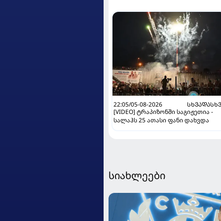
22:05/05-08-2026
ᲡᲮᲕᲐᲓᲐᲡᲮ
[VIDEO] ტრაპიზონში საგიჟეთია -
სალაჰს 25 ათასი ფანი დახვდა
სიახლეები