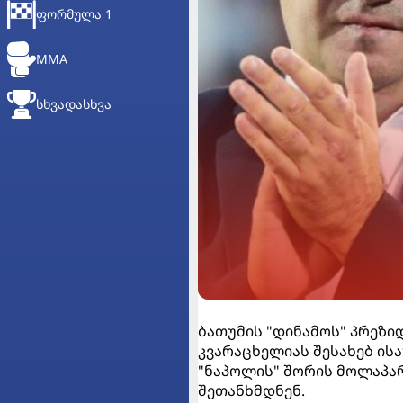
ᲤᲝᲠᲛᲣᲚᲐ 1
MMA
ᲡᲮᲕᲐᲓᲐᲡᲮᲕᲐ
ბათუმის "დინამოს" პრეზიდ
კვარაცხელიას შესახებ ისა
"ნაპოლის" შორის მოლაპარ
შეთანხმდნენ.