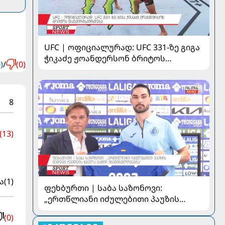
UFC | ოფიციალურად: UFC 331-ზე გიგა
ჭიკაძე ჟოანდერსონ ბრიტოს
)
/
(0)
დაუპირისპირდება
8
(13)
ა
(1)
ფეხბურთი | საბა საზონოვი:
„ერთწლიანი იძულებითი პაუზის
შემდეგ ჩემთვის ყველა მატჩი
(0)
მნიშვნელოვანია“