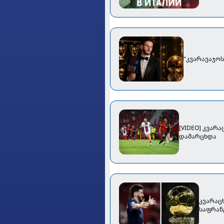
"კვარავაჯო
[VIDEO] კვარ
დამარცხდა
კვარაც
საფრან