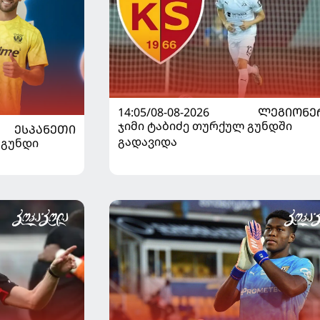
14:05/08-08-2026
ᲚᲔᲒᲘᲝᲜᲔ
ჯიმი ტაბიძე თურქულ გუნდში
ᲔᲡᲞᲐᲜᲔᲗᲘ
გადავიდა
 გუნდი