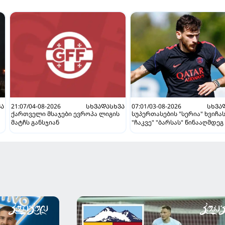
ᲕᲐ
21:07/04-08-2026
ᲡᲮᲕᲐᲓᲐᲡᲮᲕᲐ
07:01/03-08-2026
ᲡᲮᲕᲐ
ქართველი მსაჯები ევროპა ლიგის
სუპერთასების "სერია" ხვიჩა
მატჩს განსჯიან
"ჩაკვე" "ბარსას" წინააღმდეგ 
ვნახავთ აგვისტოში