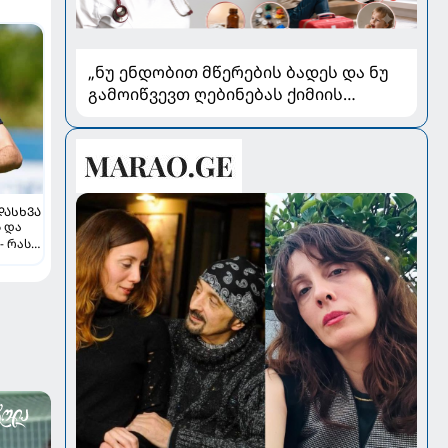
„ნუ ენდობით მწერების ბადეს და ნუ
გამოიწვევთ ღებინებას ქიმიის
გადაყლაპვისას“ - როგორ ვიხსნათ
ბავშვი კრიტიკულ სიტუაციაში,
პედიატრ სალომე ახვლედიანის
რჩევები
ᲓᲐᲡᲮᲕᲐ
ს და
- რას