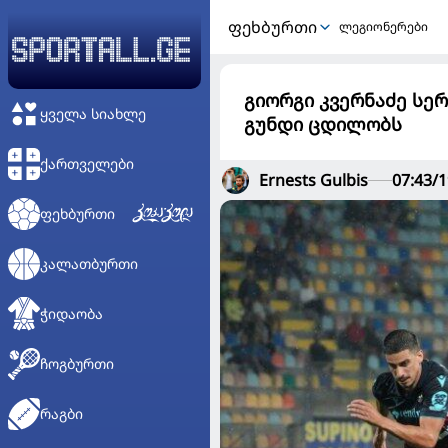
ᲤᲔᲮᲑᲣᲠᲗᲘ
ლეგიონერები
გიორგი კვერნაძე სე
ᲧᲕᲔᲚᲐ ᲡᲘᲐᲮᲚᲔ
გუნდი ცდილობს
ᲥᲐᲠᲗᲕᲔᲚᲔᲑᲘ
Ernests Gulbis
07:43/1
ᲤᲔᲮᲑᲣᲠᲗᲘ
ᲙᲐᲚᲐᲗᲑᲣᲠᲗᲘ
ᲭᲘᲓᲐᲝᲑᲐ
ᲩᲝᲒᲑᲣᲠᲗᲘ
ᲠᲐᲒᲑᲘ