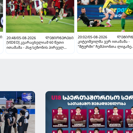
Ი
20:02/05-08-2026
ᲚᲔᲒᲘᲝᲜ
20:48/05-08-2026
ᲚᲔᲒᲘᲝᲜᲔᲠᲔᲑᲘ
კიტეიშვილმა ვერ ითამაშა -
[VIDEO] კვარაცხელიამ 60 წუთი
"შტურმი" ჩემპიონთა ლიგაზე
ითამაშა - პსჟ სეზონის პირველ
"ფენერბაჰჩესთან" დამარცხ
მატჩში "მალიორკასთან"
დამარცხდა