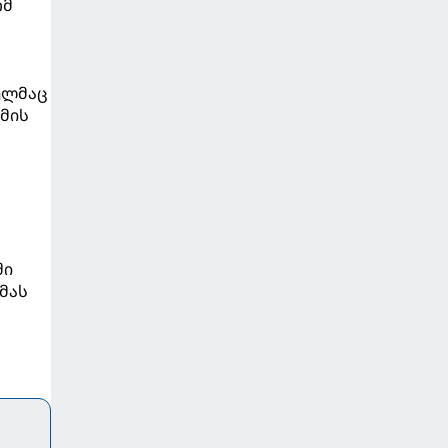
ომ
ც
ელმაც
 მის
ში
 მას