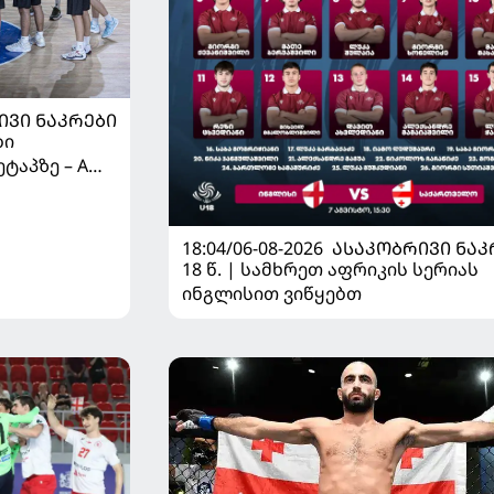
ᲘᲕᲘ ᲜᲐᲙᲠᲔᲑᲘ
ბი
ტაპზე – A
 იწყებს
18:04/06-08-2026
ᲐᲡᲐᲙᲝᲑᲠᲘᲕᲘ ᲜᲐᲙ
18 წ. | სამხრეთ აფრიკის სერიას
ინგლისით ვიწყებთ