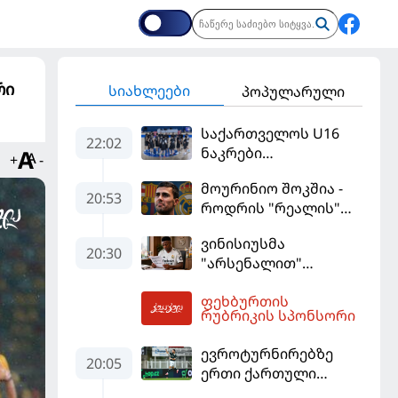
რი
სიახლეები
პოპულარული
საქართველოს U16
22:02
ნაკრები
+
-
ევრობასკეტის
მოურინიო შოკშია -
ფინალურ ეტაპზე – A
20:53
როდრის "რეალის"
დივიზიონში
ლოდინი მობეზრდა
ასპარეზობას იწყებს
ვინისიუსმა
და "ბარსელონაში"
20:30
"არსენალით"
გადადის
დაინტერესება
ფეხბურთის
გამოიყენა და
05:02
რუბრიკის სპონსორი
"რეალთან"
კონტრაქტი
ევროტურნირებზე
მომგებიანად
20:05
ერთი ქართული
გააგრძელა
გოლი მაინც გავიდა