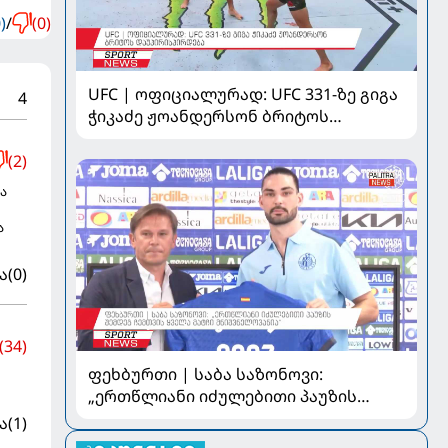
)
/
(0)
UFC | ოფიციალურად: UFC 331-ზე გიგა
4
ჭიკაძე ჟოანდერსონ ბრიტოს
დაუპირისპირდება
(2)
ა
ა
ა
(0)
(34)
ფეხბურთი | საბა საზონოვი:
„ერთწლიანი იძულებითი პაუზის
შემდეგ ჩემთვის ყველა მატჩი
ა
(1)
მნიშვნელოვანია“