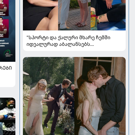
"სპორტი და ქალური მხარე ჩემში
იდეალურად აბალანსებს
ერთმანეთს" - ლიანა ჯოჯუა
მეუღლეზე, მომავლის გეგმებსა და
სიყვარულზე
ᲠᲔᲑᲘ