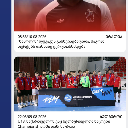
08:56/10-08-2026
ᲘᲢᲐᲚᲘᲐ
"ნაპოლის" ლუკაკუს გასხვისება უნდა, მაგრამ
თურქებს თანხაზე ვერ უთანხმდება
22:05/09-08-2026
ᲮᲔᲚᲑᲣᲠᲗᲘ
U18. საქართველოს ვაჟ ხელბურთელთა ნაკრები
Championship I-ში დაწინაურდა