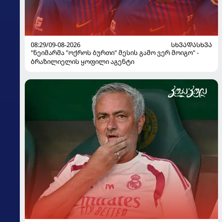
08:29/09-08-2026
ᲡᲮᲕᲐᲓᲐᲡᲮᲕᲐ
"ნეიმარმა "ოქროს ბურთი" მესის გამო ვერ მოიგო" -
ბრაზილიელის ყოფილი აგენტი