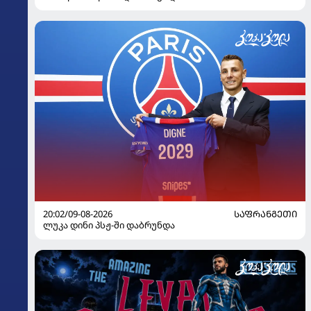
20:02/09-08-2026
ᲡᲐᲤᲠᲐᲜᲒᲔᲗᲘ
ლუკა დინი პსჟ-ში დაბრუნდა