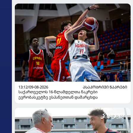
13:12/09-08-2026
ᲐᲡᲐᲙᲝᲑᲠᲘᲕᲘ ᲜᲐᲙᲠᲔᲑᲘ
საქართველოს 16-წლამდელთა ნაკრები
ევრობასკეტზე ესპანეთთან დამარცხდა