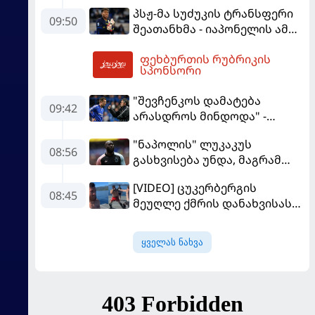
ემოციური წერილი მესის
პსჟ-მა სუძუკის ტრანსფერი
09:50
შეათანხმა - იაპონელის ამ
სეზონის მომავალი
ფეხბურთის რუბრიკის
შევალიეს
10:30
სპონსორი
გადაწყვეტილებაზე გადის
"შევჩენკოს დამატება
09:42
არასდროს მინდოდა" -
მოურინიომ უკრაინელის
"ნაპოლის" ლუკაკუს
ტრანსფერი გაიხსენა
08:56
გასხვისება უნდა, მაგრამ
თურქებს თანხაზე ვერ
[VIDEO] ცუკერბერგის
უთანხმდება
08:45
მეუღლე ქმრის დანახვისას
გაოცებული დარჩა - მერაბ
დვალიშვილი Facebook-ის
ყველას ნახვა
დამფუძნებელს
დაუპირისპირდა