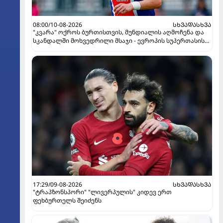
08:00/10-08-2026
ᲡᲮᲕᲐᲓᲐᲡᲮᲕᲐ
"კვარა" ოქროს ბურთისთვის, მუნდიალის აღმოჩენა და
სკანდალში მოხვედრილი მსაჯი - ევროპის სუპერთასის
PREVIEW
17:29/09-08-2026
ᲡᲮᲕᲐᲓᲐᲡᲮᲕᲐ
"ტრაპზონსპორი" "ლივერპულის" კიდევ ერთ
ფეხბურთელს შეიძენს