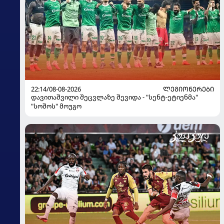
22:14/08-08-2026
ᲚᲔᲒᲘᲝᲜᲔᲠᲔᲑᲘ
დავითაშვილი შეცვლაზე შევიდა - "სენტ-ეტიენმა"
"სოშოს" მოუგო