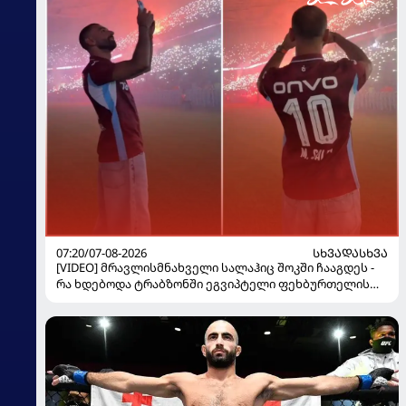
07:20/07-08-2026
ᲡᲮᲕᲐᲓᲐᲡᲮᲕᲐ
[VIDEO] მრავლისმნახველი სალაჰიც შოკში ჩააგდეს -
რა ხდებოდა ტრაბზონში ეგვიპტელი ფეხბურთელის
წარდგენისას