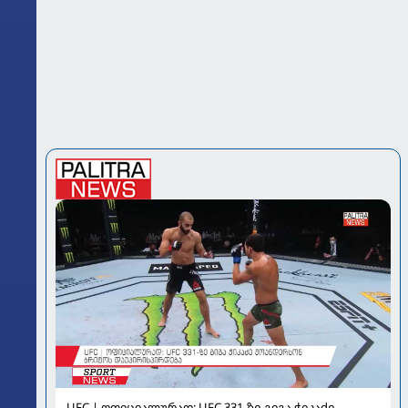
UFC | ოფიციალურად: UFC 331-ზე გიგა ჭიკაძე