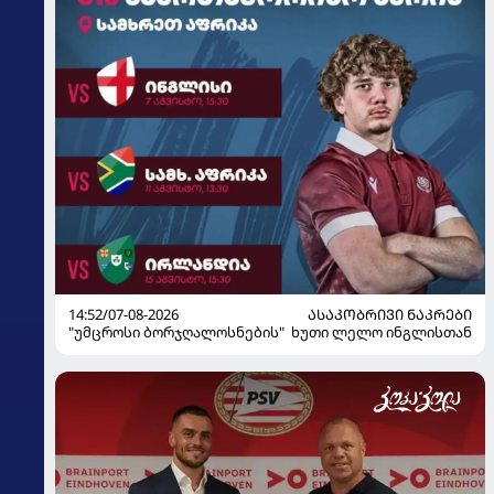
14:52/07-08-2026
ᲐᲡᲐᲙᲝᲑᲠᲘᲕᲘ ᲜᲐᲙᲠᲔᲑᲘ
"უმცროსი ბორჯღალოსნების" ხუთი ლელო ინგლისთან