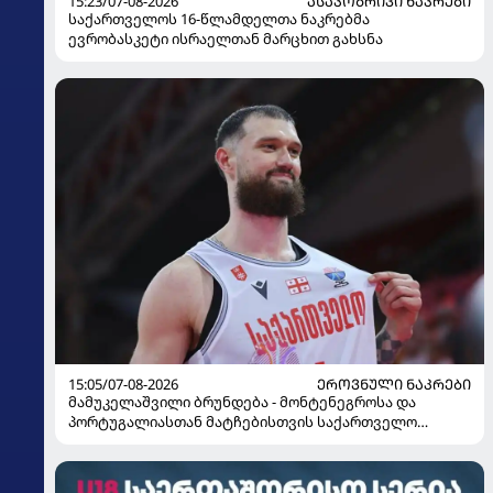
15:23/07-08-2026
ᲐᲡᲐᲙᲝᲑᲠᲘᲕᲘ ᲜᲐᲙᲠᲔᲑᲘ
საქართველოს 16-წლამდელთა ნაკრებმა
ევრობასკეტი ისრაელთან მარცხით გახსნა
15:05/07-08-2026
ᲔᲠᲝᲕᲜᲣᲚᲘ ᲜᲐᲙᲠᲔᲑᲘ
მამუკელაშვილი ბრუნდება - მონტენეგროსა და
პორტუგალიასთან მატჩებისთვის საქართველო
მზადებას 15 კალათბურთელით იწყებს