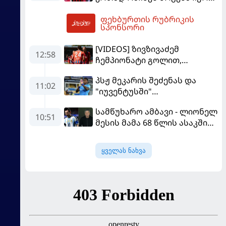
მოდრიჩმა "როსონერიში"
ფეხბურთის რუბრიკის
თავის მისიაზე ისაუბრა
13:44
სპონსორი
[VIDEOS] ზივზივაძემ
12:58
ჩემპიონატი გოლით,
"ჰაიდენჰაიმმა" კი
პსჟ მეკარის შეძენას და
გამარჯვებით დაიწყო
11:02
"იუვენტუსში"
განათხოვრებას აპირებს
სამწუხარო ამბავი - ლიონელ
10:51
მესის მამა 68 წლის ასაკში
გარდაიცვალა
ყველას ნახვა