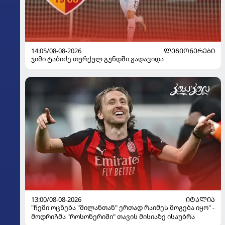
14:05/08-08-2026
ᲚᲔᲒᲘᲝᲜᲔᲠᲔᲑᲘ
ჯიმი ტაბიძე თურქულ გუნდში გადავიდა
13:00/08-08-2026
ᲘᲢᲐᲚᲘᲐ
"ჩემი ოცნება "მილანთან" ერთად რაიმეს მოგება იყო" -
მოდრიჩმა "როსონერიში" თავის მისიაზე ისაუბრა