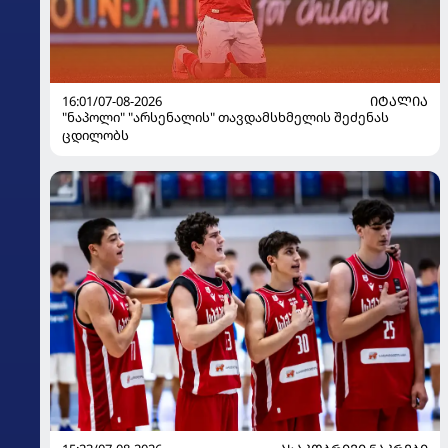
16:01/07-08-2026
ᲘᲢᲐᲚᲘᲐ
"ნაპოლი" "არსენალის" თავდამსხმელის შეძენას
ცდილობს