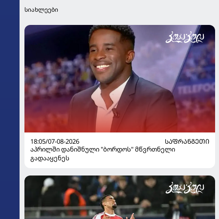
სიახლეები
18:05/07-08-2026
ᲡᲐᲤᲠᲐᲜᲒᲔᲗᲘ
აპრილში დანიშნული "ბორდოს" მწვრთნელი
გადააყენეს