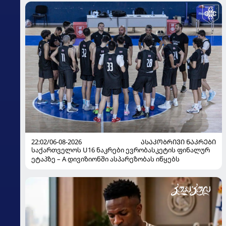
22:02/06-08-2026
ᲐᲡᲐᲙᲝᲑᲠᲘᲕᲘ ᲜᲐᲙᲠᲔᲑᲘ
საქართველოს U16 ნაკრები ევრობასკეტის ფინალურ
ეტაპზე – A დივიზიონში ასპარეზობას იწყებს