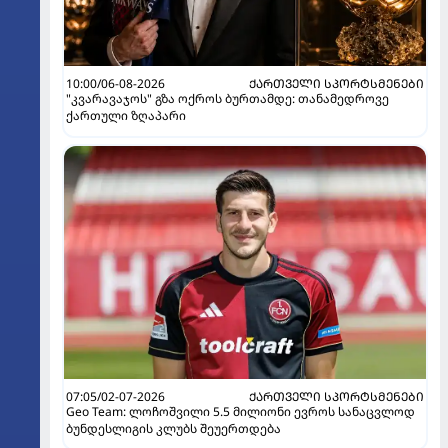
10:00/06-08-2026
ᲥᲐᲠᲗᲕᲔᲚᲘ ᲡᲞᲝᲠᲢᲡᲛᲔᲜᲔᲑᲘ
"კვარავაჯოს" გზა ოქროს ბურთამდე: თანამედროვე
ქართული ზღაპარი
07:05/02-07-2026
ᲥᲐᲠᲗᲕᲔᲚᲘ ᲡᲞᲝᲠᲢᲡᲛᲔᲜᲔᲑᲘ
Geo Team: ლოჩოშვილი 5.5 მილიონი ევროს სანაცვლოდ
ბუნდესლიგის კლუბს შეუერთდება