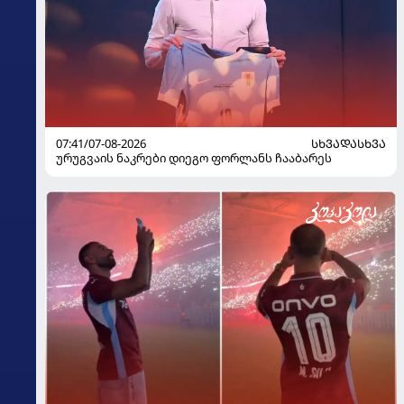
07:41/07-08-2026
ᲡᲮᲕᲐᲓᲐᲡᲮᲕᲐ
ურუგვაის ნაკრები დიეგო ფორლანს ჩააბარეს