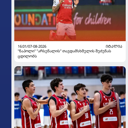
16:01/07-08-2026
ᲘᲢᲐᲚᲘᲐ
"ნაპოლი" "არსენალის" თავდამსხმელის შეძენას
ცდილობს