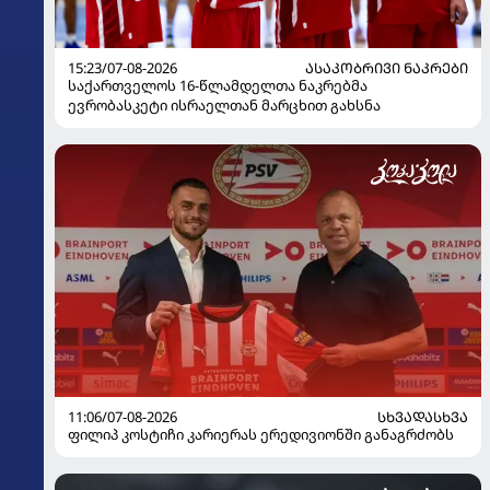
15:23/07-08-2026
ᲐᲡᲐᲙᲝᲑᲠᲘᲕᲘ ᲜᲐᲙᲠᲔᲑᲘ
საქართველოს 16-წლამდელთა ნაკრებმა
ევრობასკეტი ისრაელთან მარცხით გახსნა
11:06/07-08-2026
ᲡᲮᲕᲐᲓᲐᲡᲮᲕᲐ
ფილიპ კოსტიჩი კარიერას ერედივიონში განაგრძობს