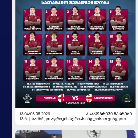
18:04/06-08-2026
ᲐᲡᲐᲙᲝᲑᲠᲘᲕᲘ ᲜᲐᲙᲠᲔᲑᲘ
18 წ. | სამხრეთ აფრიკის სერიას ინგლისით ვიწყებთ