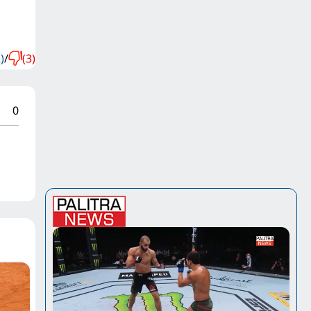
)
/
(3)
0