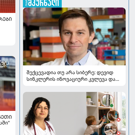
ᲠᲔᲑᲘ
შექცევადია თუ არა სიბერე: დევიდ
სინკლერის ინოვაციური კვლევა და
OSK გენური თერაპია
ᲒᲔᲗᲘ
სში"