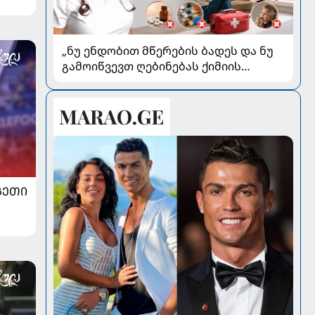
„ნუ ენდობით მწერების ბადეს და ნუ
გამოიწვევთ ღებინებას ქიმიის
გადაყლაპვისას“ - როგორ ვიხსნათ
ბავშვი კრიტიკულ სიტუაციაში,
პედიატრ სალომე ახვლედიანის
რჩევები
ᲒᲔᲗᲘ