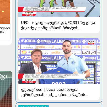
UFC | ოფიციალურად: UFC 331-ზე გიგა
ჭიკაძე ჟოანდერსონ ბრიტოს
ᲢᲔᲠᲡᲘ
სის
დაუპირისპირდება
ფეხბურთი | საბა საზონოვი:
„ერთწლიანი იძულებითი პაუზის
შემდეგ ჩემთვის ყველა მატჩი
მნიშვნელოვანია“