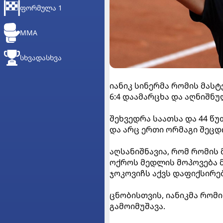
ᲤᲝᲠᲛᲣᲚᲐ 1
MMA
ᲡᲮᲕᲐᲓᲐᲡᲮᲕᲐ
იანიკ სინერმა რომის მასტ
6:4 დაამარცხა და აღნიშნ
შეხვედრა საათსა და 44 წ
და არც ერთი ორმაგი შეცდო
აღსანიშნავია, რომ რომის 
ოქროს მედლის მოპოვება მ
ჯოკოვიჩს აქვს დაფიქსირე
ცნობისთვის, იანიკმა რომი
გამოიმუშავა.