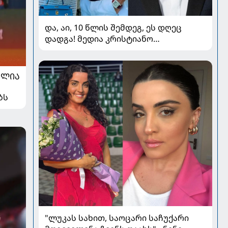
და, აი, 10 წლის შემდეგ, ეს დღეც
დადგა! მედია კრისტიანო
რონალდოსა და ჯორჯინა
როდრიგესის ქორწილზე წერს
ᲐᲚᲘᲐ
ბს
"ლუკას სახით, საოცარი საჩუქარი