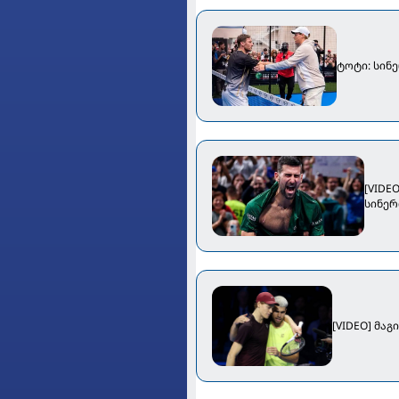
ტოტი: სინ
[VIDE
სინერ
[VIDEO] მა