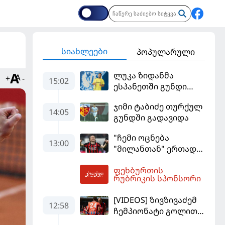
სიახლეები
პოპულარული
ლუკა ზიდანმა
+
-
15:02
ესპანეთში გუნდი
გამოიცვალა
ჯიმი ტაბიძე თურქულ
14:05
გუნდში გადავიდა
"ჩემი ოცნება
13:00
"მილანთან" ერთად
რაიმეს მოგება იყო" -
ფეხბურთის
მოდრიჩმა
13:21
რუბრიკის სპონსორი
"როსონერიში" თავის
მისიაზე ისაუბრა
[VIDEOS] ზივზივაძემ
12:58
ჩემპიონატი გოლით,
"ჰაიდენჰაიმმა" კი