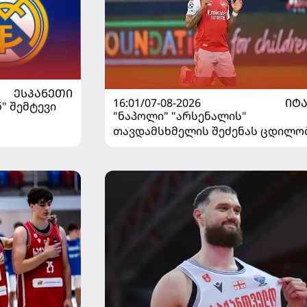
ᲔᲡᲞᲐᲜᲔᲗᲘ
16:01/07-08-2026
ᲘᲢ
" შემტევი
"ნაპოლი" "არსენალის"
თავდამსხმელის შეძენას ცდილო