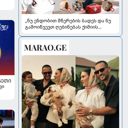
„ნუ ენდობით მწერების ბადეს და ნუ
გამოიწვევთ ღებინებას ქიმიის
გადაყლაპვისას“ - როგორ ვიხსნათ
ბავშვი კრიტიკულ სიტუაციაში,
პედიატრ სალომე ახვლედიანის
რჩევები
ᲜᲔᲗᲘ
ვი