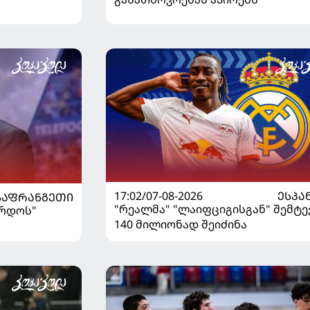
17:02/07-08-2026
ᲔᲡᲞᲐ
ᲡᲐᲤᲠᲐᲜᲒᲔᲗᲘ
"რეალმა" "ლაიფციგისგან" შემტე
ორდოს"
140 მილიონად შეიძინა