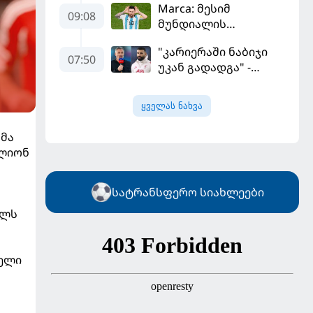
Marca: მესიმ
ჩიჩარიტომ ყოფილ
09:08
მუნდიალის
თანაგუნდელზე
მიმდინარეობისას
ისაუბრა
"კარიერაში ნაბიჯი
ყველაზე მეტი მუქარა
07:50
უკან გადადგა" -
მიიღო
კარაგერმა სალაჰს
არჩევანი დაუწუნა
ყველას ნახვა
მა
ილიონ
სატრანსფერო სიახლეები
ელს
ბელი