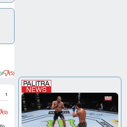
)
/
(5)
1
(0)
ონი