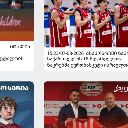
ᲘᲢᲐᲚᲘᲐ
15:23/07-08-2026
ᲐᲡᲐᲙᲝᲑᲠᲘᲕᲘ ᲜᲐᲙ
ს ცდილობს
საქართველოს 16-წლამდელთა
ნაკრებმა ევრობასკეტი ისრაელთ
მარცხით გახსნა