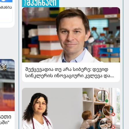
ᲠᲛᲐᲜᲘᲐ
შექცევადია თუ არა სიბერე: დევიდ
სინკლერის ინოვაციური კვლევა და
OSK გენური თერაპია
ᲒᲔᲗᲘ
სში"