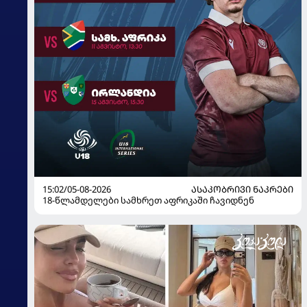
15:02/05-08-2026
ᲐᲡᲐᲙᲝᲑᲠᲘᲕᲘ ᲜᲐᲙᲠᲔᲑᲘ
18-წლამდელები სამხრეთ აფრიკაში ჩავიდნენ