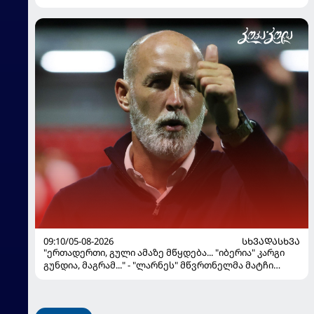
09:10/05-08-2026
ᲡᲮᲕᲐᲓᲐᲡᲮᲕᲐ
"ერთადერთი, გული ამაზე მწყდება... "იბერია" კარგი
გუნდია, მაგრამ..." - "ლარნეს" მწვრთნელმა მატჩი
შეაფასა და თბილისში თავდაჯერებული გუნდი
მოჰყავს