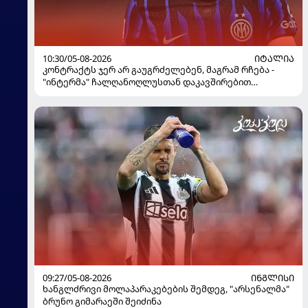
10:30/05-08-2026
ᲘᲢᲐᲚᲘᲐ
კონტრაქტს ჯერ არ გაუგრძელებენ, მაგრამ რჩება -
"ინტერმა" ჩალღანოღლუსთან დაკავშირებით
გადაწყვეტილება მიიღო
09:27/05-08-2026
ᲘᲜᲒᲚᲘᲡᲘ
ხანგლძრივი მოლაპარაკებების შემდეგ, "არსენალმა"
ბრუნო გიმარაეში შეიძინა