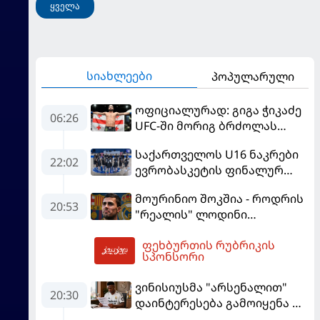
ყველა
სიახლეები
პოპულარული
ოფიციალურად: გიგა ჭიკაძე
06:26
UFC-ში მორიგ ბრძოლას
სექტემბერში გამართავს
საქართველოს U16 ნაკრები
22:02
ევრობასკეტის ფინალურ
ეტაპზე – A დივიზიონში
მოურინიო შოკშია - როდრის
ასპარეზობას იწყებს
20:53
"რეალის" ლოდინი
მობეზრდა და
ფეხბურთის რუბრიკის
"ბარსელონაში" გადადის
07:07
სპონსორი
ვინისიუსმა "არსენალით"
20:30
დაინტერესება გამოიყენა და
"რეალთან" კონტრაქტი