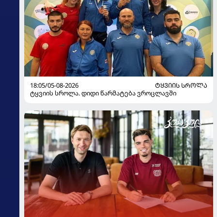
18:05/05-08-2026
ᲢᲧᲕᲘᲘᲡ ᲡᲠᲝᲚᲐ
ტყვიის სროლა. დიდი წარმატება ვროცლავში