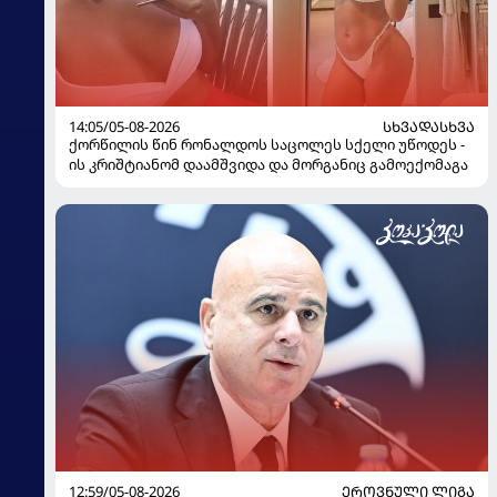
14:05/05-08-2026
ᲡᲮᲕᲐᲓᲐᲡᲮᲕᲐ
ქორწილის წინ რონალდოს საცოლეს სქელი უწოდეს -
ის კრიშტიანომ დაამშვიდა და მორგანიც გამოექომაგა
12:59/05-08-2026
ᲔᲠᲝᲕᲜᲣᲚᲘ ᲚᲘᲒᲐ