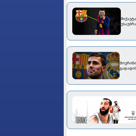
მიქაუტ
ესაუბრ
მოურინი
გადადი