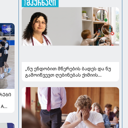
„ნუ ენდობით მწერების ბადეს და ნუ
გამოიწვევთ ღებინებას ქიმიის
გადაყლაპვისას“ - როგორ ვიხსნათ
ბავშვი კრიტიკულ სიტუაციაში,
პედიატრ სალომე ახვლედიანის
ᲠᲔᲑᲘ
რჩევები
 A