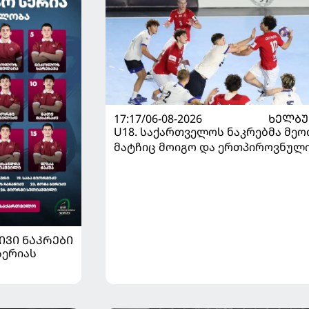
17:17/06-08-2026
ᲮᲔᲚᲑ
U18. საქართველოს ნაკრებმა მეო
მატჩიც მოიგო და ერთპიროვნულ
ლიდერი გახდა
ᲘᲕᲘ ᲜᲐᲙᲠᲔᲑᲘ
სერიას