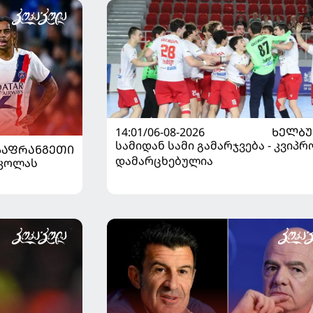
14:01/06-08-2026
ᲮᲔᲚᲑ
სამიდან სამი გამარჯვება - კვიპრ
ᲡᲐᲤᲠᲐᲜᲒᲔᲗᲘ
დამარცხებულია
რკოლას