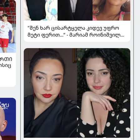
"შენ ხარ ცისარტყელა კიდევ უფრო
მეტი ფერით...“ - მარიამ როინიშვილის
ქალიშვილი იუბილარია
ᲣᲠᲗᲘ
ოსიც