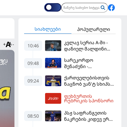
სიახლეები
პოპულარული
კვლავ სერია A-ში -
+
-
10:46
დანიელ მალდინი
"კალიარის"
სარეკორდო
ღირსებას დაიცავს
09:48
შენაძენი -
ტრაფორდი პრემიერ
ქართველებისთვის
ლიგის მორიგ გუნდში
09:24
ნაცნობ ვან'ტ სხიპს
გადავიდა
ყაზახეთის ნაკრები
ფეხბურთის
ჩააბარეს
10:50
რუბრიკის სპონსორი
პსჟ საფრანგეთის
08:50
ნაკრების კიდევ ერთი
ფეხბურთელის