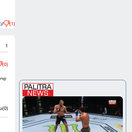
)
/
(1)
1
(0)
აოდ
ა
(0)