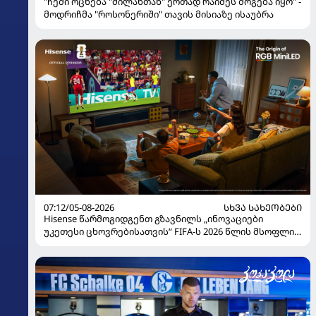
"ჩემი ოცნება "მილანთან" ერთად რაიმეს მოგება იყო" -
მოდრიჩმა "როსონერიში" თავის მისიაზე ისაუბრა
07:12/05-08-2026
ᲡᲮᲕᲐ ᲡᲐᲮᲔᲝᲑᲔᲑᲘ
Hisense წარმოგიდგენთ გზავნილს „ინოვაციები
უკეთესი ცხოვრებისათვის“ FIFA-ს 2026 წლის მსოფლიო
ჩემპიონატზე