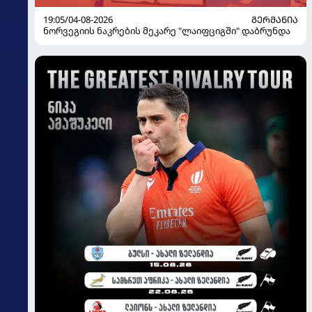
19:05/04-08-2026
ᲒᲔᲠᲛᲐᲜᲘᲐ
ნორვეგიის ნაკრების მეკარე "ლაიფციგში" დაბრუნდა