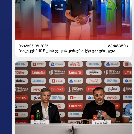
06:48/05-08-2026
ᲒᲔᲠᲛᲐᲜᲘᲐ
"შალკემ" 40 წლის ჯეკოს კონტრაქტი გაუგრძელა