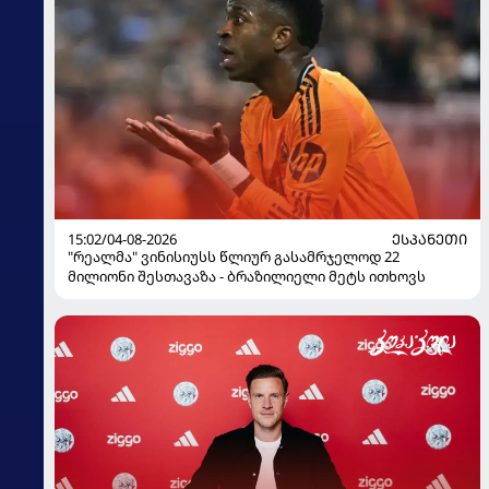
15:02/04-08-2026
ᲔᲡᲞᲐᲜᲔᲗᲘ
"რეალმა" ვინისიუსს წლიურ გასამრჯელოდ 22
მილიონი შესთავაზა - ბრაზილიელი მეტს ითხოვს