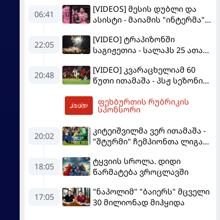
[VIDEOS] მესის დუბლი და
06:41
ასისტი - მაიამის "ინტერმა"
"სან ლუისს" მოუგო
[VIDEO] ტრაპიზონში
22:05
საგიჟეთია - სალაჰს 25 ათასი
ფანი დახვდა
[VIDEO] კვარაცხელიამ 60
20:48
წუთი ითამაშა - პსჟ სეზონის
პირველ მატჩში
ფეხბურთის რუბრიკის
"მალიორკასთან"
07:39
სპონსორი
დამარცხდა
კიტეიშვილმა ვერ ითამაშა -
20:02
"შტურმი" ჩემპიონთა ლიგაზე
"ფენერბაჰჩესთან"
ტყვიის სროლა. დიდი
დამარცხდა
18:05
წარმატება ვროცლავში
"ნაპოლიმ" "ბაიერს" მცველი
17:05
30 მილიონად მიჰყიდა