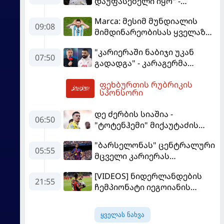
დაუფასებელი იყო" -
ჩიჩარიტომ ყოფილ
Marca: მესიმ მუნდიალის
თანაგუნდელზე ისაუბრა
09:08
მიმდინარეობისას ყველაზე
მეტი მუქარა მიიღო
"კარიერაში ნაბიჯი უკან
07:50
გადადგა" - კარაგერმა
სალაჰს არჩევანი დაუწუნა
ფეხბურთის რუბრიკის
10:50
სპონსორი
დე ძერბის სიაშია -
06:50
"ტოტენჰემი" მიქაუტაძის
შეძენას განიხილავს
"ბარსელონას" ცენტრალური
05:55
მცველი კარიერას
"ლივერპულში"
[VIDEOS] ნიდერლანდების
გააგრძელებს
21:55
ჩემპიონატი იეგოიანის
გოლით გაიხსნა - ის მატჩის
MVP გახდა
ყველას ნახვა