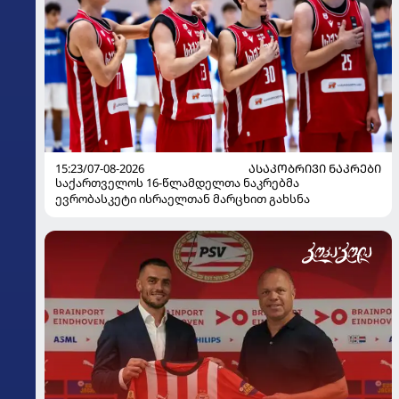
15:23/07-08-2026
ᲐᲡᲐᲙᲝᲑᲠᲘᲕᲘ ᲜᲐᲙᲠᲔᲑᲘ
საქართველოს 16-წლამდელთა ნაკრებმა
ევრობასკეტი ისრაელთან მარცხით გახსნა