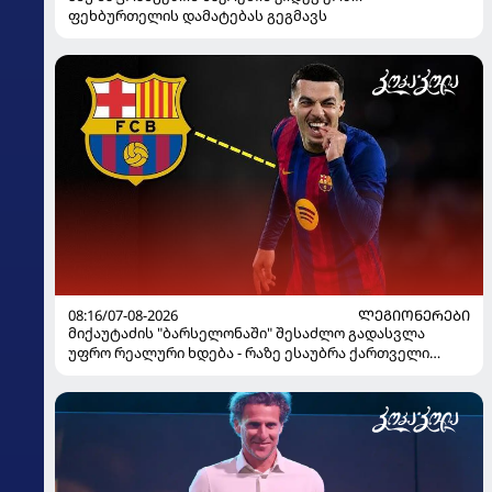
ფეხბურთელის დამატებას გეგმავს
08:16/07-08-2026
ᲚᲔᲒᲘᲝᲜᲔᲠᲔᲑᲘ
მიქაუტაძის "ბარსელონაში" შესაძლო გადასვლა
უფრო რეალური ხდება - რაზე ესაუბრა ქართველი
კატალონიელთა მთავარ მწვრთნელს