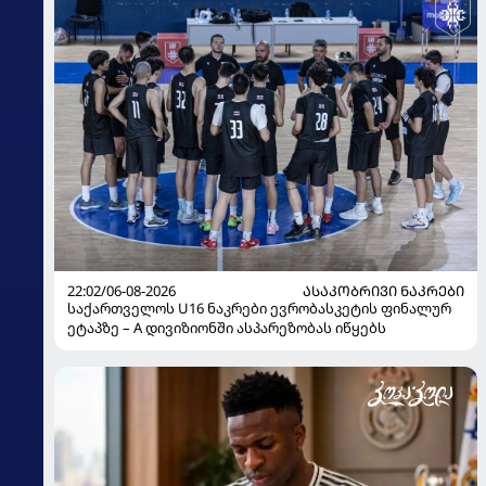
22:02/06-08-2026
ᲐᲡᲐᲙᲝᲑᲠᲘᲕᲘ ᲜᲐᲙᲠᲔᲑᲘ
საქართველოს U16 ნაკრები ევრობასკეტის ფინალურ
ეტაპზე – A დივიზიონში ასპარეზობას იწყებს