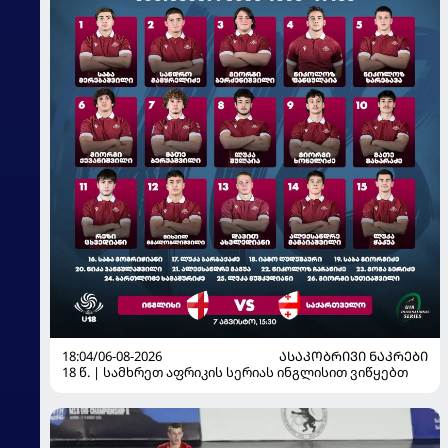
18:04/06-08-2026
ᲐᲡᲐᲙᲝᲑᲠᲘᲕᲘ ᲜᲐᲙᲠᲔᲑᲘ
18 წ. | სამხრეთ აფრიკის სერიას ინგლისით ვიწყებთ