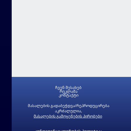
ჩვენ შესახებ
რეკლამა
კონტაქტი
მასალების გადაბეჭდვა/რეპროდუცირება
აკრძალულია,
მასალების გამოყენების პირობები