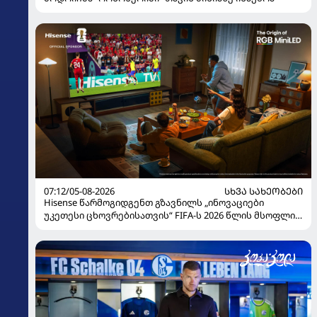
07:12/05-08-2026
ᲡᲮᲕᲐ ᲡᲐᲮᲔᲝᲑᲔᲑᲘ
Hisense წარმოგიდგენთ გზავნილს „ინოვაციები
უკეთესი ცხოვრებისათვის“ FIFA-ს 2026 წლის მსოფლიო
ჩემპიონატზე