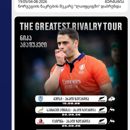
19:05/04-08-2026
ᲒᲔᲠᲛᲐᲜᲘᲐ
ნორვეგიის ნაკრების მეკარე "ლაიფციგში" დაბრუნდა