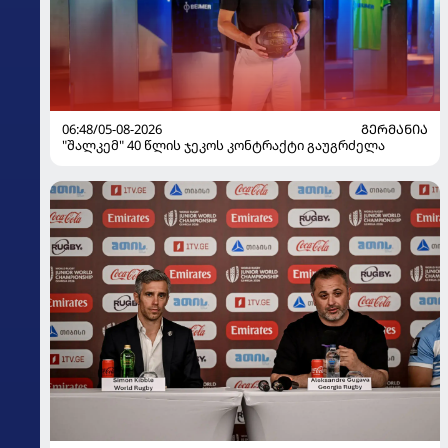
06:48/05-08-2026
ᲒᲔᲠᲛᲐᲜᲘᲐ
"შალკემ" 40 წლის ჯეკოს კონტრაქტი გაუგრძელა