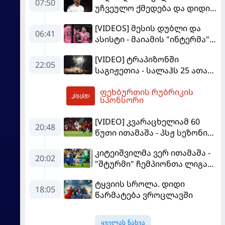
07:50
უჩვეულო ქმედება და დიდი
კომპრომისი - ვინისიუსის
[VIDEOS] მესის დუბლი და
მომავალი გადაწყდა
06:41
ასისტი - მაიამის "ინტერმა"
"სან ლუისს" მოუგო
[VIDEO] ტრაპიზონში
22:05
საგიჟეთია - სალაჰს 25 ათასი
ფანი დახვდა
ფეხბურთის რუბრიკის
07:53
სპონსორი
[VIDEO] კვარაცხელიამ 60
20:48
წუთი ითამაშა - პსჟ სეზონის
პირველ მატჩში
კიტეიშვილმა ვერ ითამაშა -
"მალიორკასთან"
20:02
"შტურმი" ჩემპიონთა ლიგაზე
დამარცხდა
"ფენერბაჰჩესთან"
ტყვიის სროლა. დიდი
დამარცხდა
18:05
წარმატება ვროცლავში
ყველას ნახვა