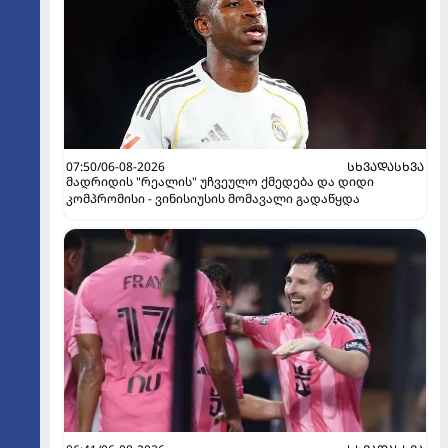
07:50/06-08-2026
ᲡᲮᲕᲐᲓᲐᲡᲮᲕᲐ
მადრიდის "რეალის" უჩვეულო ქმედება და დიდი
კომპრომისი - ვინისიუსის მომავალი გადაწყდა