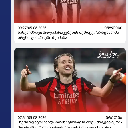
09:27/05-08-2026
ᲘᲜᲒᲚᲘᲡᲘ
ხანგლძრივი მოლაპარაკებების შემდეგ, "არსენალმა"
ბრუნო გიმარაეში შეიძინა
07:54/05-08-2026
ᲘᲢᲐᲚᲘᲐ
"ჩემი ოცნება "მილანთან" ერთად რაიმეს მოგება იყო" -
მოდრიჩმა "როსონერიში" თავის მისიაზე ისაუბრა