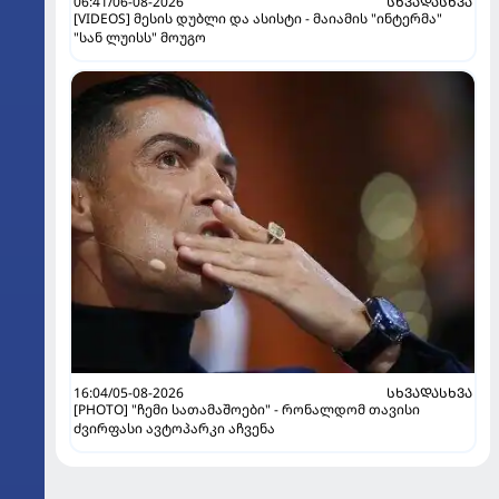
06:41/06-08-2026
ᲡᲮᲕᲐᲓᲐᲡᲮᲕᲐ
[VIDEOS] მესის დუბლი და ასისტი - მაიამის "ინტერმა"
"სან ლუისს" მოუგო
16:04/05-08-2026
ᲡᲮᲕᲐᲓᲐᲡᲮᲕᲐ
[PHOTO] "ჩემი სათამაშოები" - რონალდომ თავისი
ძვირფასი ავტოპარკი აჩვენა