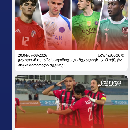
20:04/07-08-2026
ᲡᲐᲤᲠᲐᲜᲒᲔᲗᲘ
გაყიდიან თუ არა საფონოვს და შევალიეს - ვინ იქნება
პსჟ-ს ძირითადი მეკარე?