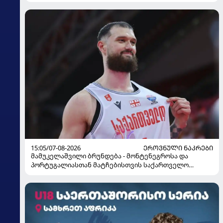
15:05/07-08-2026
ᲔᲠᲝᲕᲜᲣᲚᲘ ᲜᲐᲙᲠᲔᲑᲘ
მამუკელაშვილი ბრუნდება - მონტენეგროსა და
პორტუგალიასთან მატჩებისთვის საქართველო
მზადებას 15 კალათბურთელით იწყებს