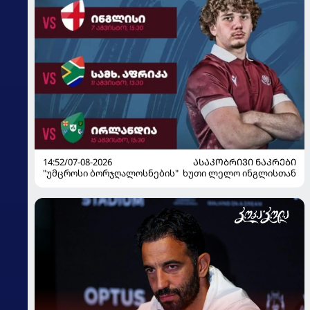
14:52/07-08-2026
ᲐᲡᲐᲙᲝᲑᲠᲘᲕᲘ ᲜᲐᲙᲠᲔᲑᲘ
"უმცროსი ბორჯღალოსნების" ხუთი ლელო ინგლისთან