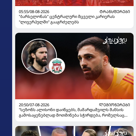
05:55/08-08-2026
ᲢᲠᲐᲜᲡᲤᲔᲠᲔᲑᲘ
"ბარსელონას" ცენტრალური მცველი კარიერას
"ლივერპულში" გააგრძელებს
20:50/07-08-2026
ᲚᲔᲒᲘᲝᲜᲔᲠᲔᲑᲘ
"სეზონს ალისონი დაიწყებს, მამარდაშვილს შანსის
გამოსაყენებლად მოთმინება სჭირდება, რომელსაც
100%-ით მიიღებს" - განაცხადა "ლივერპულის"
ყოფილმა მეკარემ