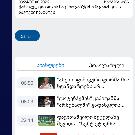
09:24/07-08-2026
ᲡᲮᲕᲐᲓᲐᲡᲮᲕᲐ
ქართველებისთვის ნაცნობ ვან'ტ სხიპს ყაზახეთის
ნაკრები ჩააბარეს
ყველა
სიახლეები
პოპულარული
"ასეთი ფიზიკური ფორმა მის
06:50
სტანდარტებს არ
შეეფერება" - მოურინიომ
"ტოტენჰემის" კაპიტანმა
"რეალის" ახალწვეული
06:03
"არსენალში" გადასვლის
გააკრიტიკა
სურვილი გამოთქვა
დავითაშვილი შეცვლაზე
22:14
შევიდა - "სენტ-ეტიენმა"
"სოშოს" მოუგო