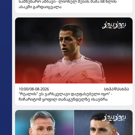
სამწუხარო ამბავი - ლიონელ მესის მამა 68 წლის
ასაკში გარდაიცვალა
10:00/08-08-2026
ᲡᲮᲕᲐᲓᲐᲡᲮᲕᲐ
"რეალის" ეს ვარსკვლავი დაუფასებელი იყო" -
ჩიჩარიტომ ყოფილ თანაგუნდელზე ისაუბრა