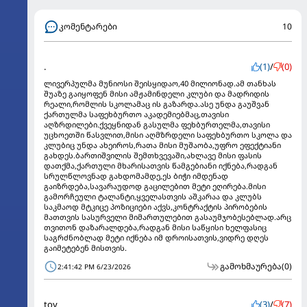
კომენტარები
10
.
(1)
/
(0)
ლივერპულმა მუნიოსი შეისყიდაო,40 მილიონად.ამ თანხას
შუაზე გაიყოფენ მისი ამჟამინდელი კლუბი და მადრიდის
რეალი,რომლის სკოლამაც ის გაზარდა.ასე უნდა გაუშვან
ქართულმა საფეხბურთო აკადემიებმაც,თავისი
აღზრდილები.ქვეყნიდან გასულმა ფეხბურთელმა,თავისი
უცხოეთში წასვლით,მისი აღმზრდელი საფეხბურთო სკოლა და
კლუბიც უნდა ახეიროს,რათა მისი მუშაობა,უფრო ეფექტიანი
გახდეს.ბართიშვილის შემთხვევაში,ახლავე მისი ფასის
დათქმა,ქართული მხარისათვის წამგებიანი იქნება,რადგან
სრულწლოვნად გახდომამდე,ეს ბიჭი იმდენად
გაიზრდება,სავარაუდოდ გაცილებით მეტი ეღირება.მისი
გამორჩეული ტალანტი,ყველასთვის აშკარაა და კლუბს
საკმაოდ მტკიცე პოზიციები აქვს,კონტრაქტის პირობების
მათთვის სასურველი მიმართულებით გასაუმჯობესებლად.არც
თვითონ დაზარალდება,რადგან მისი საწყისი ხელფასიც
საგრძნობლად მეტი იქნება იმ დროისათვის,ვიდრე დღეს
გაიმეტებენ მისთვის.
გამოხმაურება
(0)
2:41:42 PM 6/23/2026
toy
(3)
/
(7)