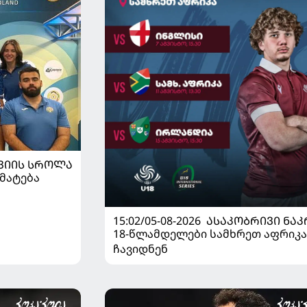
ᲕᲘᲘᲡ ᲡᲠᲝᲚᲐ
მატება
15:02/05-08-2026
ᲐᲡᲐᲙᲝᲑᲠᲘᲕᲘ ᲜᲐᲙ
18-წლამდელები სამხრეთ აფრიკა
ჩავიდნენ