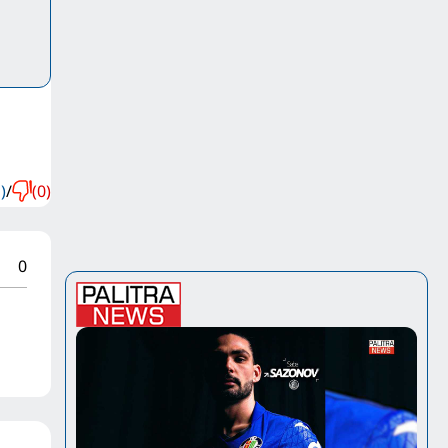
)
/
(0)
0