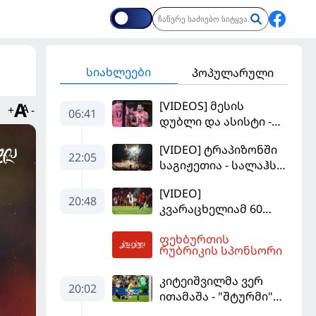
სიახლეები
პოპულარული
[VIDEOS] მესის
+
-
06:41
დუბლი და ასისტი -
მაიამის "ინტერმა"
[VIDEO] ტრაპიზონში
"სან ლუისს" მოუგო
22:05
საგიჟეთია - სალაჰს
25 ათასი ფანი
[VIDEO]
დახვდა
20:48
კვარაცხელიამ 60
წუთი ითამაშა - პსჟ
ფეხბურთის
სეზონის პირველ
07:00
რუბრიკის სპონსორი
მატჩში
"მალიორკასთან"
კიტეიშვილმა ვერ
დამარცხდა
20:02
ითამაშა - "შტურმი"
ჩემპიონთა ლიგაზე