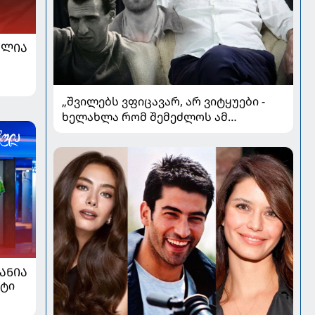
ᲐᲚᲘᲐ
„შვილებს ვფიცავარ, არ ვიტყუები -
ხელახლა რომ შემეძლოს ამ
ყველაფრის გავლა, კიდევ
გავივლიდი“ - ზაზა კოლელიშვილი
პირად ომებსა და კარიერულ
გარდატეხაზე
ᲐᲜᲘᲐ
ქტი