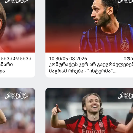
ᲡᲮᲕᲐᲓᲐᲡᲮᲕᲐ
10:30/05-08-2026
ᲘᲢ
ენარი
კონტრაქტს ჯერ არ გაუგრძელებენ
და
მაგრამ რჩება - "ინტერმა"
ჩალღანოღლუსთან დაკავშირები
გადაწყვეტილება მიიღო