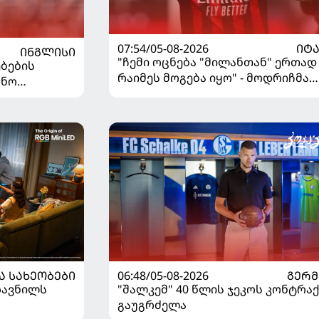
07:54/05-08-2026
ᲘᲢ
ᲘᲜᲒᲚᲘᲡᲘ
"ჩემი ოცნება "მილანთან" ერთად
ბების
რაიმეს მოგება იყო" - მოდრიჩმა
უნო
"როსონერიში" თავის მისიაზე
ისაუბრა
Ა ᲡᲐᲮᲔᲝᲑᲔᲑᲘ
06:48/05-08-2026
ᲒᲔᲠᲛ
ზავნილს
"შალკემ" 40 წლის ჯეკოს კონტრა
გაუგრძელა