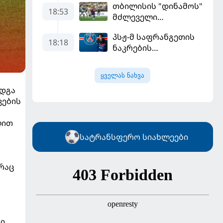
თბილისის "დინამოს"
18:53
მძლეველი
"ჟალგირისი" სახლში
პსჟ-მ საფრანგეთის
"ჰაიდუკთან"
18:18
ნაკრების
განადგურდა
ფეხბურთელი
დაიმატა
ყველას ნახვა
ედგა
ვების
ლით
სატრანსფერო სიახლეები
 რაც
რი