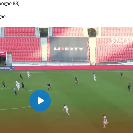
რილი 83)
ლი