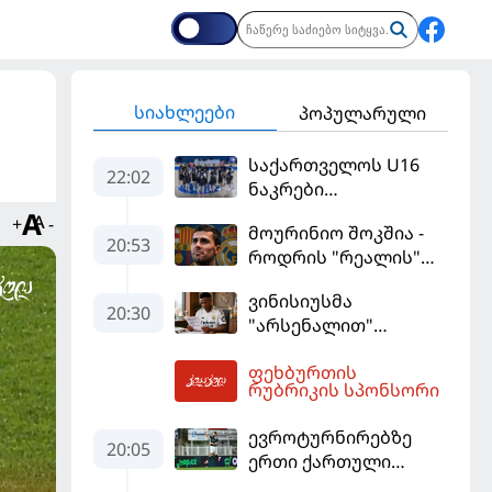
სიახლეები
პოპულარული
საქართველოს U16
22:02
ნაკრები
ევრობასკეტის
+
-
მოურინიო შოკშია -
ფინალურ ეტაპზე – A
20:53
როდრის "რეალის"
დივიზიონში
ლოდინი მობეზრდა
ასპარეზობას იწყებს
ვინისიუსმა
და "ბარსელონაში"
20:30
"არსენალით"
გადადის
დაინტერესება
ფეხბურთის
გამოიყენა და
02:21
რუბრიკის სპონსორი
"რეალთან"
კონტრაქტი
ევროტურნირებზე
მომგებიანად
20:05
ერთი ქართული
გააგრძელა
გოლი მაინც გავიდა