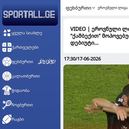
ᲤᲔᲮᲑᲣᲠᲗᲘ
ეროვნული ლიგა
VIDEO | ეროვნული ლი
ᲧᲕᲔᲚᲐ ᲡᲘᲐᲮᲚᲔ
"ქამბექით" მოპოვებ
დებიუტი...
ᲥᲐᲠᲗᲕᲔᲚᲔᲑᲘ
17:30/17-06-2026
ᲤᲔᲮᲑᲣᲠᲗᲘ
ᲙᲐᲚᲐᲗᲑᲣᲠᲗᲘ
ᲭᲘᲓᲐᲝᲑᲐ
ᲩᲝᲒᲑᲣᲠᲗᲘ
ᲠᲐᲒᲑᲘ