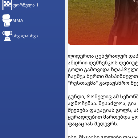
ᲤᲝᲠᲛᲣᲚᲐ 1
MMA
ᲡᲮᲕᲐᲓᲐᲡᲮᲕᲐ
ლიდერთა ცენტრალურ დაპირ
ანდრიი დემჩენკოს დებიუტი
გოლი გამოვიდა ზღაპრული 
ჩაუშვა ბურთი მასპინძელთა
"რუსთავმა" გადაუსწრო მ
გუნდი, რომელიც ამ სეზონ
აღმოჩენაა. შესაძლოა, გი
შეეხება ფაცაციას გოლს, ა
ყურადღებით მართებდა ყო
ფაცაციას შედევრს.
ისე, მსგავსი გოლები ფაცა